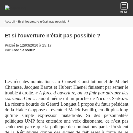
MENU
Accueil
» Et si l'ouverture n'était pas possible ?
Et si l'ouverture n'était pas possible ?
Publié le 12/03/2010 à 15:17
Par
Fred Sabourin
Les récentes nominations au Conseil Constitutionnel de Michel
Charasse, Jacques Barrot et Hubert Haenel finissent par semer le
trouble à droite.
« A force d’ouverture, on va finir par attraper des
courants d’air »
, aurait même dit un proche de Nicolas Sarkozy.
La récente bourde de Gérard Longuet à propos du futur président
de la Halde (supposé et éventuel Malek Boutih), en dit plus long
qu’une simple expression maladroite. Si des personnalités
politiques UMP font entendre une voix dissonante, ce n’est pas
seulement parce que la politique de nominations par le Président
de la République donne des signes de faiblesses à force de se