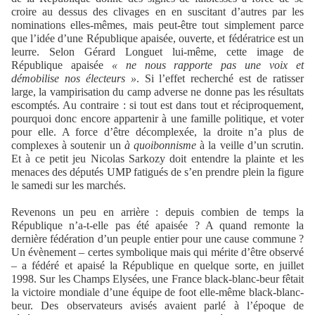
croire au dessus des clivages en en suscitant d’autres par les
nominations elles-mêmes, mais peut-être tout simplement parce
que l’idée d’une République apaisée, ouverte, et fédératrice est un
leurre. Selon Gérard Longuet lui-même, cette image de
République apaisée
« ne nous rapporte pas une voix et
démobilise nos électeurs »
. Si l’effet recherché est de ratisser
large, la vampirisation du camp adverse ne donne pas les résultats
escomptés. Au contraire : si tout est dans tout et réciproquement,
pourquoi donc encore appartenir à une famille politique, et voter
pour elle. A force d’être décomplexée, la droite n’a plus de
complexes à soutenir un
à quoibonnisme
à la veille d’un scrutin.
Et à ce petit jeu Nicolas Sarkozy doit entendre la plainte et les
menaces des députés UMP fatigués de s’en prendre plein la figure
le samedi sur les marchés.
Revenons un peu en arrière : depuis combien de temps la
République n’a-t-elle pas été apaisée ? A quand remonte la
dernière fédération d’un peuple entier pour une cause commune ?
Un évènement – certes symbolique mais qui mérite d’être observé
– a fédéré et apaisé la République en quelque sorte, en juillet
1998. Sur les Champs Elysées, une France black-blanc-beur fêtait
la victoire mondiale d’une équipe de foot elle-même black-blanc-
beur. Des observateurs avisés avaient parlé à l’époque de