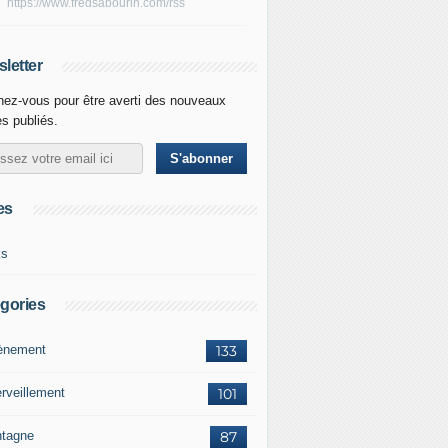
https://www.fredsabourin.com/rss
letter
ez-vous pour être averti des nouveaux
es publiés.
es
ks
gories
vènement
133
rveillement
101
tagne
87