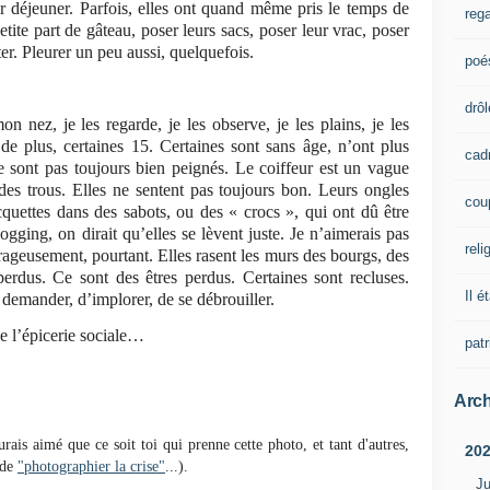
ur déjeuner. Parfois, elles ont quand même pris le temps de
rega
tite part de gâteau, poser leurs sacs, poser leur vrac, poser
ter. Pleurer un peu aussi, quelquefois.
poé
drôl
n nez, je les regarde, je les observe, je les plains, je les
 de plus, certaines 15. Certaines sont sans âge, n’ont plus
cad
 sont pas toujours bien peignés. Le coiffeur est un vague
des trous. Elles ne sentent pas toujours bon. Leurs ongles
cou
cquettes dans des sabots, ou des « crocs », qui ont dû être
jogging, on dirait qu’elles se lèvent juste. Je n’aimerais pas
reli
urageusement, pourtant. Elles rasent les murs des bourgs, des
perdus. Ce sont des êtres perdus. Certaines sont recluses.
Il é
e demander, d’implorer, de se débrouiller.
 de l’épicerie sociale…
pat
Arch
rais aimé que ce soit toi qui prenne cette photo, et tant d'autres,
20
 de
"photographier la crise"
...).
Ju