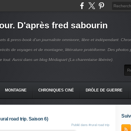
jour. D'après fred sabourin
ets & press-book d'un journaliste omnivore, libre et indépendant. Chro
récits de voyages et de montagne, littérature protéiforme. Des photos 
r le tout. Aussi dans un blog Médiapart (La charentaise libérée).
MONTAGNE
CHRONIQUES CINÉ
DRÔLE DE GUERRE
K
CONTACT
Suiv
ral road trip. Saison 6)
Publié dans
#rural road trip