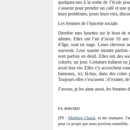
quelques-uns à la sortie de l’école po
s’asseoir pour prendre un café et une pe
leurs problèmes, poser leurs vies, discu
Les femmes de l’épicerie sociale.
Derrière mes lunettes sur le bout de mo
admire. Elles ont l’air d’avoir 10 ans
d’âge, sont en nage. Leurs cheveux ne
souvenir. Leur sourire montre parfois 
sont parfois en deuil. Elles ont des so
colorés, un jour. Certaines traînent en 
avoir leur vie. Elles s’y accrochent co
hameaux, ici, là-bas, dans des coins 
Toujours elles s’excusent : d’exister, d
J’avoue, je les aime aussi, les femmes
F.S. 26/05/2025
(PS :
Matthieu Chazal
, tu me manques. J'au
pour ce projet que nous portions ensemble,