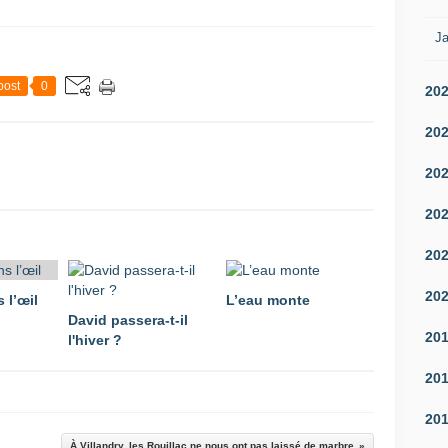
Ja
post
0
20
20
20
20
20
20
 l’œil
L’eau monte
David passera-t-il
20
l'hiver ?
20
20
À Villandry, les Rouillac ne nous ont pas laissé de marbre