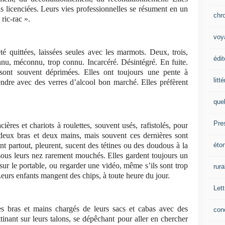
s licenciées. Leurs vies professionnelles se résument en un
chr
ric-rac ».
voy
té quittées, laissées seules avec les marmots. Deux, trois,
édit
onnu, méconnu, trop connu. Incarcéré. Désintégré. En fuite.
 sont souvent déprimées. Elles ont toujours une pente à
litt
endre avec des verres d’alcool bon marché. Elles préfèrent
que
Pre
cières et chariots à roulettes, souvent usés, rafistolés, pour
 deux bras et deux mains, mais souvent ces dernières sont
éto
nt partout, pleurent, sucent des tétines ou des doudous à la
sous leurs nez rarement mouchés. Elles gardent toujours un
 sur le portable, ou regarder une vidéo, même s’ils sont trop
rura
 Leurs enfants mangent des chips, à toute heure du jour.
Lett
es bras et mains chargés de leurs sacs et cabas avec des
con
ttinant sur leurs talons, se dépêchant pour aller en chercher