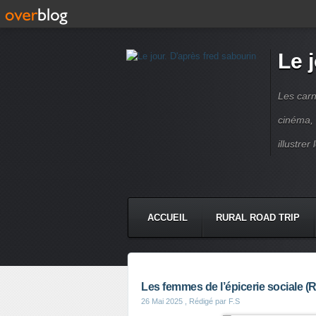
Le 
Les carn
cinéma, 
illustre
ACCUEIL
RURAL ROAD TRIP
LETTRES À...
PRESSE BOO
Les femmes de l’épicerie sociale (Ru
26 Mai 2025
, Rédigé par F.S