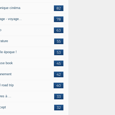
onique cinéma
82
age - voyage...
78
o
63
érature
55
lle époque !
53
sse book
45
nnement
42
l road trip
40
res à ...
33
cept
32