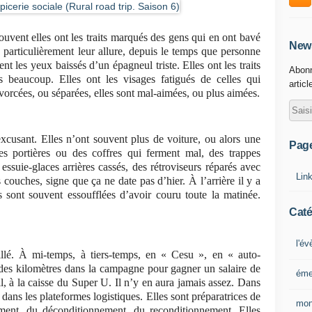
souvent elles ont les traits marqués des gens qui en ont bavé
News
 particulièrement leur allure, depuis le temps que personne
nt les yeux baissés d’un épagneul triste. Elles ont les traits
Abonn
 beaucoup. Elles ont les visages fatigués de celles qui
articl
divorcées, ou séparées, elles sont mal-aimées, ou plus aimées.
excusant. Elles n’ont souvent plus de voiture, ou alors une
Pag
es portières ou des coffres qui ferment mal, des trappes
ssuie-glaces arrières cassés, des rétroviseurs réparés avec
Lin
 couches, signe que ça ne date pas d’hier. À l’arrière il y a
s sont souvent essoufflées d’avoir couru toute la matinée.
Caté
l'é
vaillé. À mi-temps, à tiers-temps, en « Cesu », en « auto-
t des kilomètres dans la campagne pour gagner un salaire de
éme
il, à la caisse du Super U. Il n’y en aura jamais assez. Dans
, dans les plateformes logistiques. Elles sont préparatrices de
mon
ment, du déconditionnement, du reconditionnement. Elles