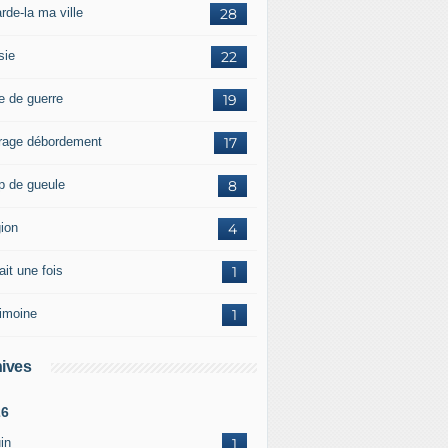
rde-la ma ville
28
sie
22
e de guerre
19
rage débordement
17
p de gueule
8
gion
4
tait une fois
1
rimoine
1
ives
26
in
1