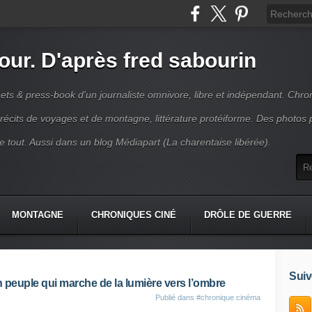
jour. D'après fred sabourin
ets & press-book d'un journaliste omnivore, libre et indépendant. Chro
récits de voyages et de montagne, littérature protéiforme. Des photos 
r le tout. Aussi dans un blog Médiapart (La charentaise libérée).
MONTAGNE
CHRONIQUES CINÉ
DRÔLE DE GUERRE
K
CONTACT
Suiv
un peuple qui marche de la lumière vers l’ombre
Publié dans
#chronique cinéma