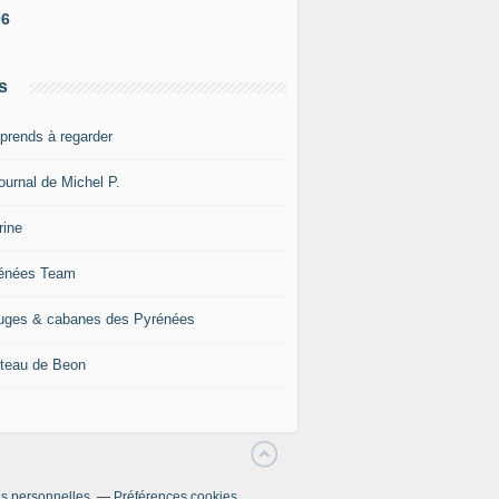
06
s
pprends à regarder
ournal de Michel P.
rine
énées Team
uges & cabanes des Pyrénées
teau de Beon
s personnelles
Préférences cookies