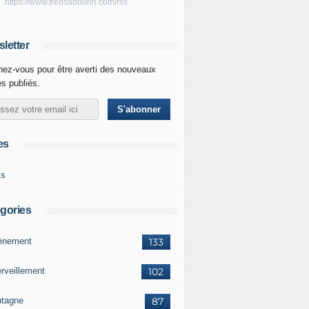
https://www.fredsabourin.com/rss
letter
ez-vous pour être averti des nouveaux
es publiés.
es
ks
gories
vènement
133
rveillement
102
tagne
87