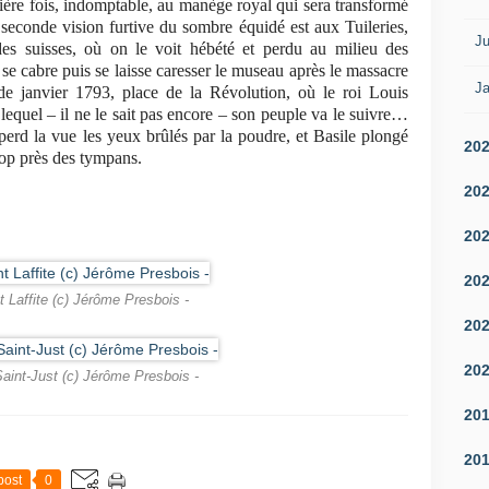
ière fois, indomptable, au manège royal qui sera transformé
seconde vision furtive du sombre équidé est aux Tuileries,
Ju
des suisses, où on le voit hébété et perdu au milieu des
se cabre puis se laisse caresser le museau après le massacre
Ja
de janvier 1793, place de la Révolution, où le roi Louis
 lequel – il ne le sait pas encore – son peuple va le suivre…
erd la vue les yeux brûlés par la poudre, et Basile plongé
20
rop près des tympans.
20
20
20
t Laffite (c) Jérôme Presbois -
20
20
Saint-Just (c) Jérôme Presbois -
20
20
post
0