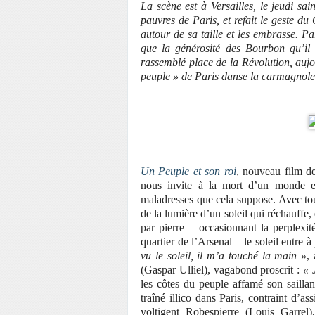
La scène est à Versailles, le jeudi sa
pauvres de Paris, et refait le geste du 
autour de sa taille et les embrasse. Pa
que la générosité des Bourbon qu’il
rassemblé place de la Révolution, aujo
peuple » de Paris danse la carmagnole. 
Un Peuple et son roi
, nouveau film de
nous invite à la mort d’un monde et 
maladresses que cela suppose. Avec tou
de la lumière d’un soleil qui réchauffe, 
par pierre – occasionnant la perplexi
quartier de l’Arsenal – le soleil entre
vu le soleil, il m’a touché la main »
,
(Gaspar Ulliel), vagabond proscrit :
« 
les côtes du peuple affamé son saillan
traîné illico dans Paris, contraint d’a
voltigent Robespierre (Louis Garrel)