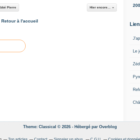
20
abbé Pierre
Hier encore…
Retour à l'accueil
Lien
J'a
Le j
Zéd
Pyr
Ref
Châ
Theme: Classical © 2026 -
Hébergé par
Overblog
g
Top articles
Contact
Signaler un abus
C.G.U.
Cookies et donnée