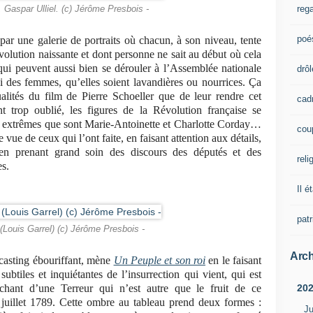
rega
 Gaspar Ulliel. (c) Jérôme Presbois -
poé
t par une galerie de portraits où chacun, à son niveau, tente
volution naissante et dont personne ne sait au début où cela
qui peuvent aussi bien se dérouler à l’Assemblée nationale
drôl
i des femmes, qu’elles soient lavandières ou nourrices. Ça
ualités du film de Pierre Schoeller que de leur rendre cet
cad
 trop oublié, les figures de la Révolution française se
 extrêmes que sont Marie-Antoinette et Charlotte Corday…
cou
vue de ceux qui l’ont faite, en faisant attention aux détails,
 en prenant grand soin des discours des députés et des
reli
es.
Il é
pat
(Louis Garrel) (c) Jérôme Presbois -
Arch
 casting ébouriffant, mène
Un Peuple et son roi
en le faisant
btiles et inquiétantes de l’insurrection qui vient, qui est
20
chant d’une Terreur qui n’est autre que le fruit de ce
 juillet 1789. Cette ombre au tableau prend deux formes :
Ju