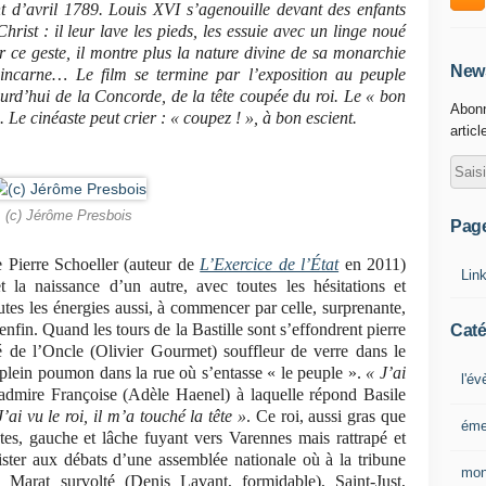
int d’avril 1789. Louis XVI s’agenouille devant des enfants
Christ : il leur lave les pieds, les essuie avec un linge noué
r ce geste, il montre plus la nature divine de sa monarchie
News
 incarne… Le film se termine par l’exposition au peuple
urd’hui de la Concorde, de la tête coupée du roi. Le « bon
Abonn
Le cinéaste peut crier : « coupez ! », à bon escient.
articl
(c) Jérôme Presbois
Pag
 Pierre Schoeller (auteur de
L’Exercice de l’État
en 2011)
Lin
la naissance d’un autre, avec toutes les hésitations et
tes les énergies aussi, à commencer par celle, surprenante,
enfin. Quand les tours de la Bastille sont s’effondrent pierre
Caté
té de l’Oncle (Olivier Gourmet) souffleur de verre dans le
 à plein poumon dans la rue où s’entasse « le peuple ».
« J’ai
l'é
 admire Françoise (Adèle Haenel) à laquelle répond Basile
J’ai vu le roi, il m’a touché la tête »
. Ce roi, aussi gras que
éme
tes, gauche et lâche fuyant vers Varennes mais rattrapé et
ssister aux débats d’une assemblée nationale où à la tribune
mon
, Marat survolté (Denis Lavant, formidable), Saint-Just,