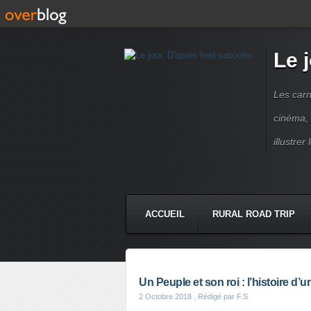
Le 
Les carn
cinéma, 
illustre
ACCUEIL
RURAL ROAD TRIP
LETTRES À...
PRESSE BOO
Un Peuple et son roi : l’histoire d’
2 Octobre 2018
, Rédigé par F.S