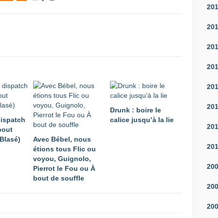
20
20
20
20
20
20
Drunk : boire le
ispatch
calice jusqu’à la lie
20
bout
-Blasé)
Avec Bébel, nous
20
étions tous Flic ou
voyou, Guignolo,
20
Pierrot le Fou ou À
bout de souffle
20
20