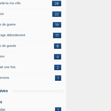
rde-la ma ville
28
sie
22
e de guerre
19
rage débordement
17
p de gueule
8
gion
4
tait une fois
2
rimoine
1
ives
26
illet
1