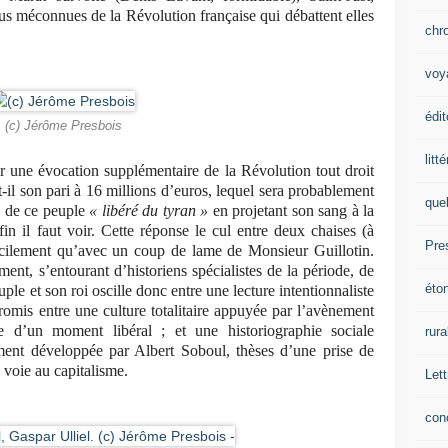
us méconnues de la Révolution française qui débattent elles
chr
voy
édit
(c) Jérôme Presbois
litt
er une évocation supplémentaire de la Révolution tout droit
t-il son pari à 16 millions d’euros, lequel sera probablement
que
s de ce peuple
« libéré du tyran »
en projetant son sang à la
fin il faut voir. Cette réponse le cul entre deux chaises (à
Pre
facilement qu’avec un coup de lame de Monsieur Guillotin.
ment, s’entourant d’historiens spécialistes de la période, de
éto
ple et son roi oscille donc entre une lecture intentionnaliste
romis entre une culture totalitaire appuyée par l’avènement
ce d’un moment libéral ; et une historiographie sociale
rura
ment développée par Albert Soboul, thèses d’une prise de
 voie au capitalisme.
Lett
con