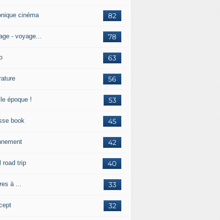
onique cinéma
82
age - voyage...
78
o
63
érature
56
lle époque !
53
sse book
45
nnement
42
l road trip
40
res à ...
33
cept
32