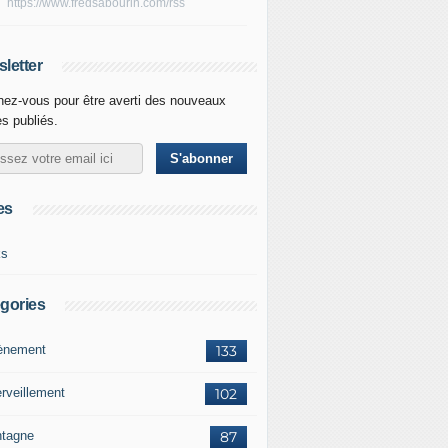
https://www.fredsabourin.com/rss
letter
ez-vous pour être averti des nouveaux
es publiés.
es
ks
gories
vènement
133
rveillement
102
tagne
87