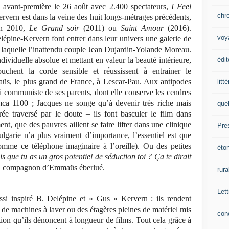
avant-première le 26 août avec 2.400 spectateurs,
I Feel
chr
vern est dans la veine des huit longs-métrages précédents,
n 2010,
Le Grand soir
(2011) ou
Saint Amour
(2016).
voy
elépine-Kervern font entrer dans leur univers une galerie de
e laquelle l’inattendu couple Jean Dujardin-Yolande Moreau.
édit
dividuelle absolue et mettant en valeur la beauté intérieure,
chent la corde sensible et réussissent à entrainer le
üs, le plus grand de France, à Lescar-Pau. Aux antipodes
litt
i communiste de ses parents, dont elle conserve les cendres
imca 1100 ; Jacques ne songe qu’à devenir très riche mais
que
e traversé par le doute – ils font basculer le film dans
nt, que des pauvres aillent se faire lifter dans une clinique
Pre
lgarie n’a plus vraiment d’importance, l’essentiel est que
comme ce téléphone imaginaire à l’oreille). Ou des petites
éto
is que tu as un gros potentiel de séduction toi ? Ça te dirait
n compagnon d’Emmaüs éberlué.
rura
Lett
ssi inspiré B. Delépine et « Gus » Kervern : ils rendent
 de machines à laver ou des étagères pleines de matériel mis
con
on qu’ils dénoncent à longueur de films. Tout cela grâce à