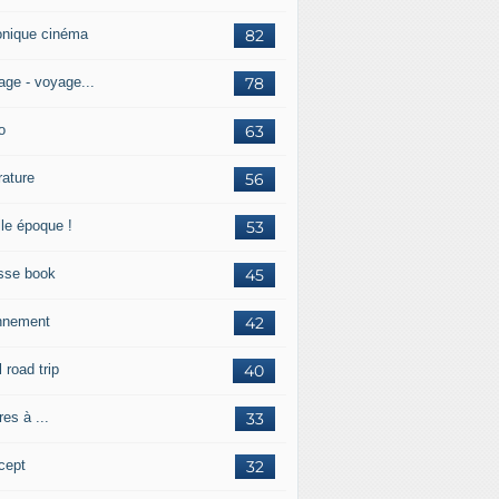
onique cinéma
82
age - voyage...
78
o
63
érature
56
lle époque !
53
sse book
45
nnement
42
l road trip
40
res à ...
33
cept
32