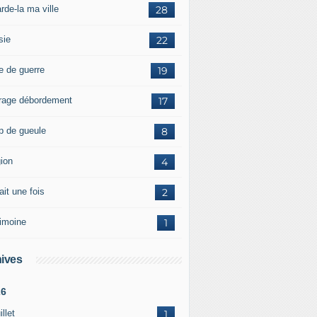
rde-la ma ville
28
sie
22
e de guerre
19
rage débordement
17
p de gueule
8
gion
4
tait une fois
2
rimoine
1
ives
26
illet
1