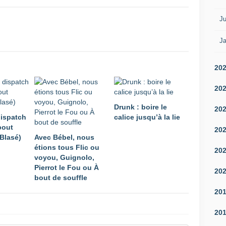
Ju
Ja
20
20
Drunk : boire le
20
ispatch
calice jusqu’à la lie
bout
20
-Blasé)
Avec Bébel, nous
étions tous Flic ou
20
voyou, Guignolo,
Pierrot le Fou ou À
20
bout de souffle
20
20