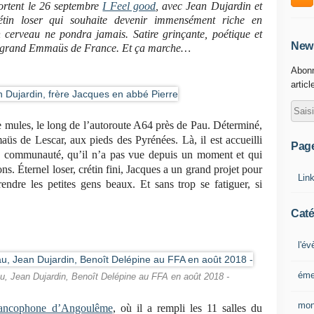
ortent le 26 septembre
I Feel good
, avec Jean Dujardin et
étin loser qui souhaite devenir immensément riche en
 cerveau ne pondra jamais. Satire grinçante, poétique et
News
lus grand Emmaüs de France. Et ça marche…
Abonn
articl
 mules, le long de l’autoroute A64 près de Pau. Déterminé,
s de Lescar, aux pieds des Pyrénées. Là, il est accueilli
Pag
a communauté, qu’il n’a pas vue depuis un moment et qui
ons. Éternel loser, crétin fini, Jacques a un grand projet pour
Lin
endre les petites gens beaux. Et sans trop se fatiguer, si
Caté
l'é
éme
, Jean Dujardin, Benoît Delépine au FFA en août 2018 -
mon
francophone d’Angoulême
, où il a rempli les 11 salles du