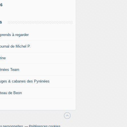
06
s
pprends à regarder
ournal de Michel P.
rine
énées Team
uges & cabanes des Pyrénées
teau de Beon
s personnelles
Préférences cookies