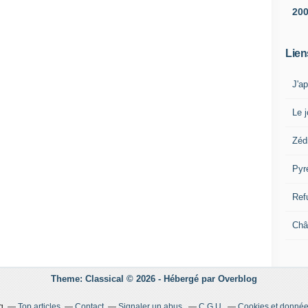
20
Lien
J'a
Le j
Zéd
Pyr
Ref
Châ
Theme: Classical © 2026 -
Hébergé par
Overblog
g
Top articles
Contact
Signaler un abus
C.G.U.
Cookies et donnée