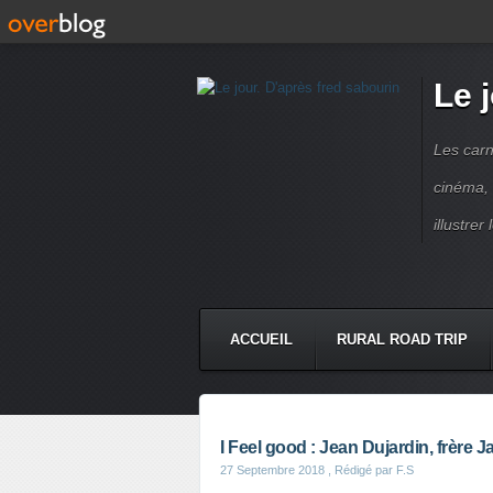
Le 
Les carn
cinéma, 
illustre
ACCUEIL
RURAL ROAD TRIP
LETTRES À...
PRESSE BOO
I Feel good : Jean Dujardin, frère 
27 Septembre 2018
, Rédigé par F.S