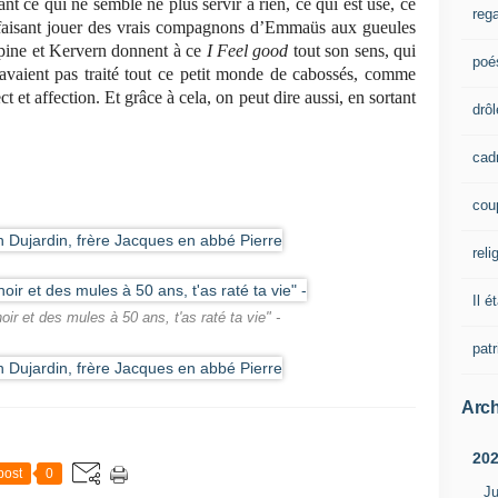
nt ce qui ne semble ne plus servir à rien, ce qui est usé, ce
rega
n faisant jouer des vrais compagnons d’Emmaüs aux gueules
épine et Kervern donnent à ce
I Feel good
tout son sens, qui
poé
n’avaient pas traité tout ce petit monde de cabossés, comme
ct et affection. Et grâce à cela, on peut dire aussi, en sortant
drôl
cad
cou
reli
Il é
noir et des mules à 50 ans, t'as raté ta vie" -
pat
Arch
20
post
0
Ju