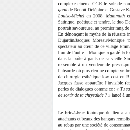
complexe cinéma CGR le soir de son 
good
de Benoît Delépine et Gustave Ker
Louise-Michel
en 2008,
Mammuth
e
Satirique, poétique et tendre, le duo D
portrait savoureuse, au premier rang d
En dénonçant le mythe de la réussite in
Dujardin/Jacques Moreau/Monique tou
spectateur au cœur de ce village Emma
l’un de l’autre – Monique a gardé la fo
dans la boîte à gants de sa vieille S
ressemble à un vendeur de presse-puré
l’absurde où plus rien ne compte vraime
de chirurgie esthétique low cost en Bu
Jacques fasse apparaître l’invisible (
perles de dialogues comme ce :
« Tu sa
de sortir de ta chrysalide ? »
lancé à u
Le bric-à-brac foutraque du lieu a au
attachants et beaux des hangars remplis
au rebus par une société de consommati