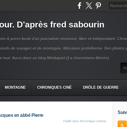
jour. D'après fred sabourin
ets & press-book d'un journaliste omnivore, libre et indépendant. Chro
récits de voyages et de montagne, littérature protéiforme. Des photos 
r le tout. Aussi dans un blog Médiapart (La charentaise libérée).
MONTAGNE
CHRONIQUES CINÉ
DRÔLE DE GUERRE
K
CONTACT
Suiv
Jacques en abbé Pierre
Publié dans
#chronique cinéma