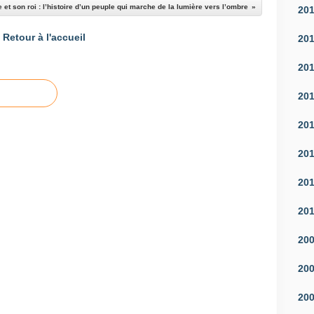
 et son roi : l’histoire d’un peuple qui marche de la lumière vers l’ombre
20
Retour à l'accueil
20
20
20
20
20
20
20
20
20
20