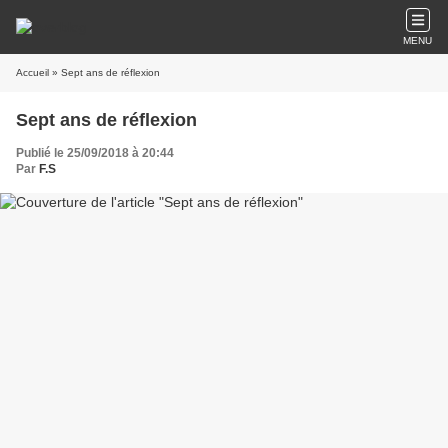
MENU
Accueil
» Sept ans de réflexion
Sept ans de réflexion
Publié le 25/09/2018 à 20:44
Par
F.S