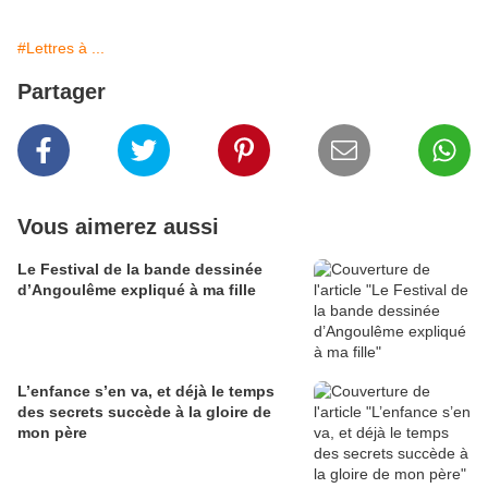
#Lettres à ...
Partager
Vous aimerez aussi
Le Festival de la bande dessinée
d’Angoulême expliqué à ma fille
L’enfance s’en va, et déjà le temps
des secrets succède à la gloire de
mon père