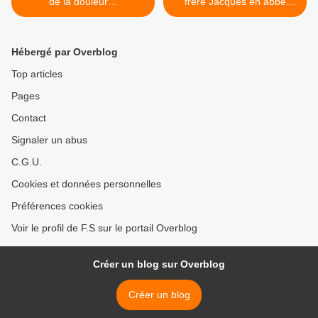
de la douleur…
frère Jacques en abbé
Pierre >
Hébergé par Overblog
Top articles
Pages
Contact
Signaler un abus
C.G.U.
Cookies et données personnelles
Préférences cookies
Voir le profil de F.S sur le portail Overblog
Créer un blog sur Overblog
Créer un blog