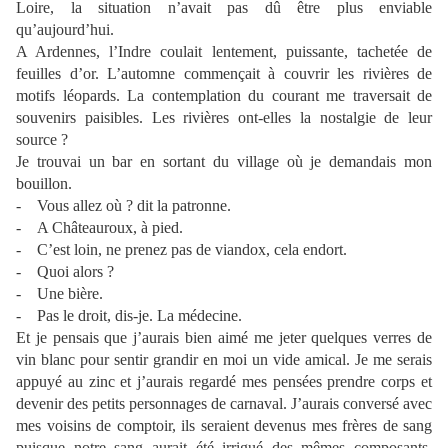
Loire, la situation n’avait pas dû être plus enviable
qu’aujourd’hui.
A Ardennes, l’Indre coulait lentement, puissante, tachetée de
feuilles d’or. L’automne commençait à couvrir les rivières de
motifs léopards. La contemplation du courant me traversait de
souvenirs paisibles. Les rivières ont-elles la nostalgie de leur
source ?
Je trouvai un bar en sortant du village où je demandais mon
bouillon.
- Vous allez où ? dit la patronne.
- A Châteauroux, à pied.
- C’est loin, ne prenez pas de viandox, cela endort.
- Quoi alors ?
- Une bière.
- Pas le droit, dis-je. La médecine.
Et je pensais que j’aurais bien aimé me jeter quelques verres de
vin blanc pour sentir grandir en moi un vide amical. Je me serais
appuyé au zinc et j’aurais regardé mes pensées prendre corps et
devenir des petits personnages de carnaval. J’aurais conversé avec
mes voisins de comptoir, ils seraient devenus mes frères de sang
puisque notre sang aurait été irrigué des mêmes composants.