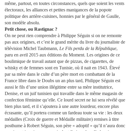
même, partout, en toutes circonstances, quels que soient les vents
électoraux, les alliances et petites manigances de la popote
politique des arrière-cuisines, honnies par le général de Gaulle,
son modèle absolu.
Petit chose, ou Rastignac ?
On ne peut rien comprendre à Philippe Séguin si on ne remonte
pas aux origines, et c’est le grand mérite du livre du journaliste de
télévision Michel Taubmann,
Le Fils perdu de la République
,
paru en avril 2015 aux éditions du Moment. Les origines de ce
boulimique de travail autant que de pizzas, de cigarettes, de
whisky et de femmes sont en Tunisie, où il nait en 1943. Élevé
par sa mère dans le culte d’un père mort en combattant de la
France libre dans le Doubs un an plus tard, Philippe Séguin est
aussi le fils d’une union illégitime entre sa mère institutrice,
Denise, et un juif tunisien qui travaille dans le même magasin de
confection féminine qu’elle. Ce lourd secret ne lui sera révélé que
bien plus tard, et il s’ajoutera à une autre lourdeur, encore plus
écrasante, qu’il portera comme un fardeau toute sa vie : les deux
médailles (Croix de guerre et Médaille militaire) remises à titre
posthume à Robert Séguin, son père « adoptif » qu’il n’aura donc