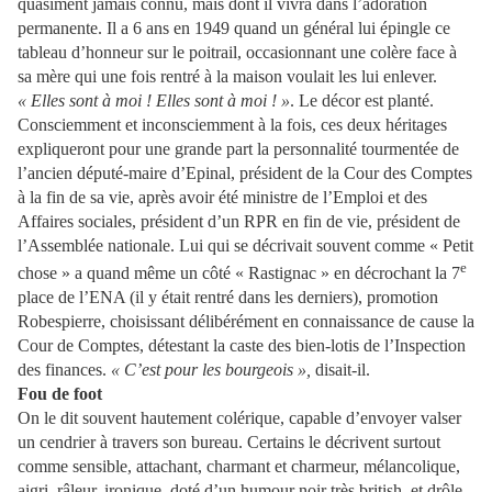
quasiment jamais connu, mais dont il vivra dans l’adoration
permanente. Il a 6 ans en 1949 quand un général lui épingle ce
tableau d’honneur sur le poitrail, occasionnant une colère face à
sa mère qui une fois rentré à la maison voulait les lui enlever.
« Elles sont à moi ! Elles sont à moi ! »
. Le décor est planté.
Consciemment et inconsciemment à la fois, ces deux héritages
expliqueront pour une grande part la personnalité tourmentée de
l’ancien député-maire d’Epinal, président de la Cour des Comptes
à la fin de sa vie, après avoir été ministre de l’Emploi et des
Affaires sociales, président d’un RPR en fin de vie, président de
l’Assemblée nationale. Lui qui se décrivait souvent comme « Petit
e
chose » a quand même un côté « Rastignac » en décrochant la 7
place de l’ENA (il y était rentré dans les derniers), promotion
Robespierre, choisissant délibérément en connaissance de cause la
Cour de Comptes, détestant la caste des bien-lotis de l’Inspection
des finances.
« C’est pour les bourgeois »,
disait-il.
Fou de foot
On le dit souvent hautement colérique, capable d’envoyer valser
un cendrier à travers son bureau. Certains le décrivent surtout
comme sensible, attachant, charmant et charmeur, mélancolique,
aigri, râleur, ironique, doté d’un humour noir très british, et drôle.