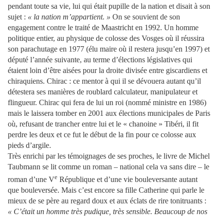
pendant toute sa vie, lui qui était pupille de la nation et disait à son
sujet :
« la nation m’appartient. »
On se souvient de son
engagement contre le traité de Maastricht en 1992. Un homme
politique entier, au physique de colosse des Vosges où il réussira
son parachutage en 1977 (élu maire où il restera jusqu’en 1997) et
député l’année suivante, au terme d’élections législatives qui
étaient loin d’être aisées pour la droite divisée entre giscardiens et
chiraquiens. Chirac : ce mentor à qui il se dévouera autant qu’il
détestera ses manières de roublard calculateur, manipulateur et
flingueur. Chirac qui fera de lui un roi (nommé ministre en 1986)
mais le laissera tomber en 2001 aux élections municipales de Paris
où, refusant de trancher entre lui et le « chanoine » Tibéri, il fit
perdre les deux et ce fut le début de la fin pour ce colosse aux
pieds d’argile.
Très enrichi par les témoignages de ses proches, le livre de Michel
Taubmann se lit comme un roman – national cela va sans dire – le
e
roman d’une V
République et d’une vie bouleversante autant
que bouleversée. Mais c’est encore sa fille Catherine qui parle le
mieux de se père au regard doux et aux éclats de rire tonitruants :
« C’était un homme très pudique, très sensible. Beaucoup de nos