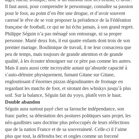
Il faut aussi, pour comprendre le personnage, connaître sa passion
pour le foot, au point d’en être une drogue, et d’avoir souvent
caressé le rêve de se voir proposer la présidence de la Fédération
française de football, ce qui ne lui échu jamais, à son grand regret.
Philippe Séguin n’a pas ménagé son entourage, ni sa propre
personne. Marié deux fois, il eut quatre enfants dont trois de son
premier mariage. Boulimique de travail, il ne leur consacrera que
peu de temps, mais toujours de grande attention et de grande
qualité, à les écouter témoigner sur ce père pas comme les autres.
Mais il aura aussi cette incroyable autant qu’absurde capacité à
s’auto-détruire physiquement, fumant Gitane sur Gitane,
engloutissant d’énormes pizzas dégoulinantes de fromage en
regardant les matchs de foot, et sirotant des whiskys jusqu’à plus
soif. Sur la balance, Séguin fait du yoyo, plutôt vers le haut.
Double abandon
Séguin aura surtout payé cher sa farouche indépendance, son
franc parler, sa détestation des postures politiques sans projet, les
néo-gaullistes sans doctrine plus préoccupés de leurs réélections
que de la nation France et de sa souveraineté. Celle-ci il l’aime
plus que tout, la défendra bec et ongles comme un forcené