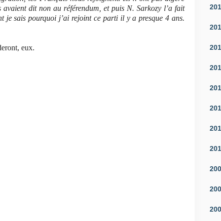
20
ls avaient dit non au référendum, et puis N. Sarkozy l’a fait
e sais pourquoi j’ai rejoint ce parti il y a presque 4 ans.
20
20
deront, eux.
20
20
20
20
20
20
20
20