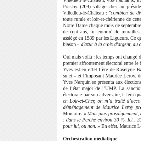
Villedieu-le-Château, 409 habitants, 
Poislay (209) village cher au présid
Villedieu-le-Château :
"combien de div
toute rurale et loir-et-chérienne de ce
Notre Dame chaque mois de septembre. 
de cent ans, fut entouré de murailles 
assiégé en 1589 par les Ligueurs. Ce q
blason
« d'azur à la croix d'argent, au 
Oui mais voilà : les temps ont changé d
premier affrontement électoral entre le b
Yves est en effet frère de Roselyne B
sujet – et l’imposant Maurice Leroy, 
Yves Narquin se présenta aux élections l
de l’état major de l’UMP. La sanction
électorale par son adversaire, il fera
en Loir-et-Cher, on m’a traité d’acco
déménagement de Maurice Leroy prê
Montoire.
« Mais plus prosaïquement, i
: dans le Perche environ 30 %. Ici : 33
pour lui, ou non. »
En effet, Maurice L
Orchestration médiatique