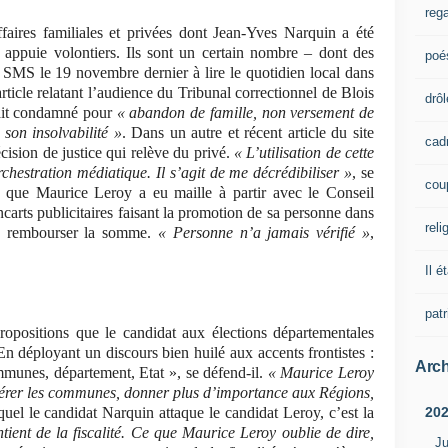
rega
faires familiales et privées dont Jean-Yves Narquin a été
 appuie volontiers. Ils sont un certain nombre – dont des
poé
un SMS le 19 novembre dernier à lire le quotidien local dans
article relatant l’audience du Tribunal correctionnel de Blois
drôl
tait condamné pour
« abandon de famille, non versement de
 son insolvabilité »
. Dans un autre et récent article du site
cad
écision de justice qui relève du privé.
« L’utilisation de cette
rchestration médiatique. Il s’agit de me décrédibiliser »
, se
cou
 que Maurice Leroy a eu maille à partir avec le Conseil
ncarts publicitaires faisant la promotion de sa personne dans
reli
é à rembourser la somme.
« Personne n’a jamais vérifié »
,
Il é
pat
propositions que le candidat aux élections départementales
 En déployant un discours bien huilé aux accents frontistes :
Arch
ommunes, département, Etat », se défend-il.
« Maurice Leroy
édérer les communes, donner plus d’importance aux Régions,
20
uel le candidat Narquin attaque le candidat Leroy, c’est la
ient de la fiscalité. Ce que Maurice Leroy oublie de dire,
Ju