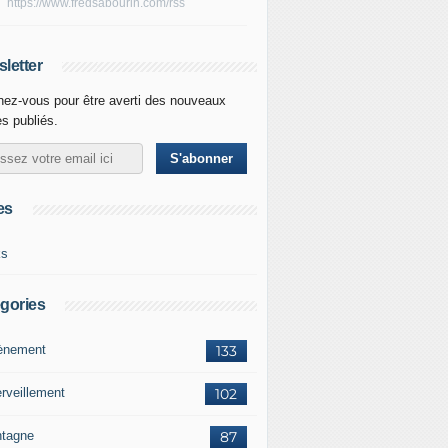
https://www.fredsabourin.com/rss
letter
ez-vous pour être averti des nouveaux
es publiés.
es
ks
gories
vènement
133
rveillement
102
tagne
87