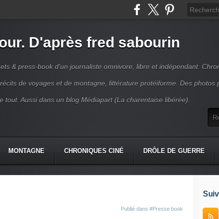
jour. D'après fred sabourin
ets & press-book d'un journaliste omnivore, libre et indépendant. Chro
récits de voyages et de montagne, littérature protéiforme. Des photos 
r le tout. Aussi dans un blog Médiapart (La charentaise libérée).
MONTAGNE
CHRONIQUES CINÉ
DRÔLE DE GUERRE
K
CONTACT
Suiv
Publié dans
#Presse book