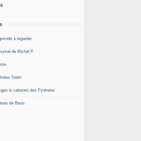
06
s
pprends à regarder
ournal de Michel P.
rine
énées Team
uges & cabanes des Pyrénées
teau de Beon