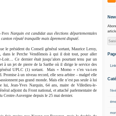
News
Abonn
articl
-Yves Narquin est candidat aux élections départementales
canton réputé tranquille mais âprement disputé.
que le président du Conseil général sortant, Maurice Leroy,
Pag
dans le Perche Vendômois à qui il doit tout, pour aller
le-Loir… Ce dernier était jusqu’alors pourtant tenu par un
t à un jet de pierre de la Sarthe où il dirige le service des
Lin
r général UPLC (1) sortant. Mais « Momo » s’en va-t-en
d. Promise à un niveau record, elle sera arbitre – malgré elle
Caté
 passionnent pas grand monde. Mais elle n’est pas seule à lui
e lui, Jean-Yves Narquin, 64 ans, maire de Villedieu-le-
ral adjoint du Front national, et attaché parlementaire de
l'é
 Centre-Auvergne depuis le 25 mai dernier.
éme
mon