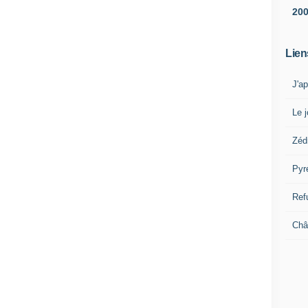
20
Lien
J'a
Le j
Zéd
Pyr
Ref
Châ