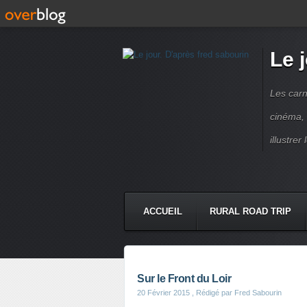
Le 
Les carn
cinéma, 
illustre
ACCUEIL
RURAL ROAD TRIP
LETTRES À...
PRESSE BOO
Sur le Front du Loir
20 Février 2015
, Rédigé par Fred Sabourin