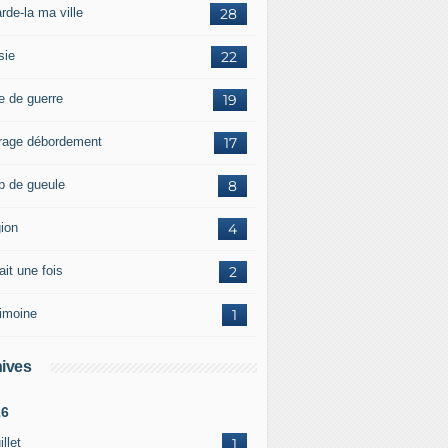
rde-la ma ville
28
sie
22
e de guerre
19
rage débordement
17
p de gueule
8
gion
4
tait une fois
2
rimoine
1
ives
26
illet
1