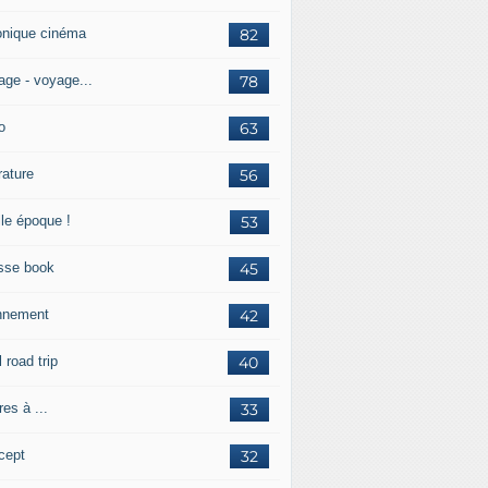
onique cinéma
82
age - voyage...
78
o
63
érature
56
lle époque !
53
sse book
45
nnement
42
l road trip
40
res à ...
33
cept
32