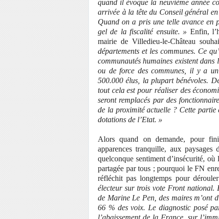
quand il évoque la neuvième année con
arrivée à la tête du Conseil général e
Quand on a pris une telle avance en p
gel de la fiscalité ensuite. »
Enfin, l’
mairie de Villedieu-le-Château souha
départements et les communes. Ce qu’on 
communautés humaines existent dans le
ou de force des communes, il y a un 
500.000 élus, la plupart bénévoles. D
tout cela est pour réaliser des économ
seront remplacés par des fonctionnaires 
de la proximité actuelle ? Cette partie
dotations de l’Etat. »
Alors quand on demande, pour fini
apparences tranquille, aux paysages 
quelconque sentiment d’insécurité, où
partagée par tous ; pourquoi le FN enre
réfléchit pas longtemps pour dérouler
électeur sur trois vote Front national
de Marine Le Pen, des maires m’ont dit 
66 % des voix. Le diagnostic posé par
l’abaissement de la France, sur l’immi