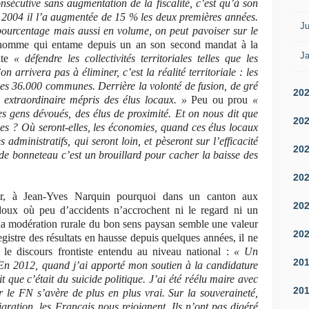
sécutive sans augmentation de la fiscalité, c’est qu’à son
n 2004 il l’a augmentée de 15 % les deux premières années.
Ju
ourcentage mais aussi en volume, on peut pavoiser sur le
homme qui entame depuis un an son second mandat à la
Ja
ite
« défendre les collectivités territoriales telles que les
arrivera pas à éliminer, c’est la réalité territoriale : les
s 36.000 communes. Derrière la volonté de fusion, de gré
20
extraordinaire mépris des élus locaux. »
Peu ou prou
«
es gens dévoués, des élus de proximité. Et on nous dit que
20
ies ? Où seront-elles, les économies, quand ces élus locaux
administratifs, qui seront loin, et pèseront sur l’efficacité
20
 de bonneteau c’est un brouillard pour cacher la baisse des
20
r, à Jean-Yves Narquin pourquoi dans un canton aux
20
doux où peu d’accidents n’accrochent ni le regard ni un
 la modération rurale du bon sens paysan semble une valeur
20
gistre des résultats en hausse depuis quelques années, il ne
 le discours frontiste entendu au niveau national :
« Un
20
. En 2012, quand j’ai apporté mon soutien à la candidature
que c’était du suicide politique. J’ai été réélu maire avec
20
 le FN s’avère de plus en plus vrai. Sur la souveraineté,
gration, les Français nous rejoignent. Ils n’ont pas digéré