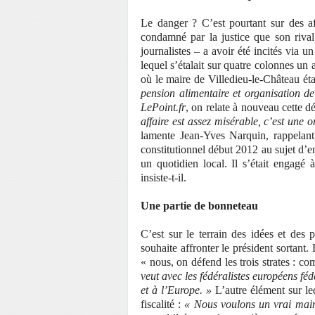
Le danger ? C’est pourtant sur des af
condamné par la justice que son rival
journalistes – a avoir été incités via 
lequel s’étalait sur quatre colonnes un 
où le maire de Villedieu-le-Château é
pension alimentaire et organisation de
LePoint.fr
, on relate à nouveau cette d
affaire est assez misérable, c’est une o
lamente Jean-Yves Narquin, rappelant
constitutionnel début 2012 au sujet d’e
un quotidien local. Il s’était engag
insiste-t-il.
Une partie de bonneteau
C’est sur le terrain des idées et des 
souhaite affronter le président sortant.
« nous, on défend les trois strates : c
veut avec les fédéralistes européens f
et à l’Europe. »
L’autre élément sur leq
fiscalité :
« Nous voulons un vrai maint