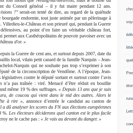
trois fois moins que Neung-sur-Beuvron, mais le double du
ent du Conseil général – il y fut maire pendant 12 ans.
chr
isions ?"
serait-on tenté de dire, au regard de la quiétude
tte bourgade endormie, tout juste animée par un pèlerinage à
voy
Villedieu-le-Château et son prieuré qui, pendant la Guerre
défensives, au point d’en faire un véritable château fort,
édit
ui permet aux Casthéopolitains de pouvoir pavoiser avec un
château d'or. »
litt
epuis la Guerre de cent ans, et surtout depuis 2007, date du
aillis local, vilain petit canard de la famille Narquin – Jean-
que
achelot-Narquin qui ne souhaite pas trop s’exprimer à son
député de la circonscription de Vendôme. A l’époque, Jean-
Pre
égislatives contre le député sortant et surtout contre l’avis
 n’a pas traînée : viré. Menacé d’être réduit en bouillie
éto
 quand même 19 % des suffrages.
« Depuis 13 ans que je suis
uru, de coucou qui vient dans le nid des autres. Alors le
rura
te à rire »
, annonce d’entrée le candidat au canton de
l a dû analyser les scores du FN aux élections européennes
Lett
 %. Les électeurs déciderons quel canton est le plus facile
eroy ne le cache pas :
« Je vais au devant du danger. »
con