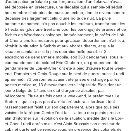
d’autorisation préalable pour l’organisation d’un Teknival n’avait
été déposée en préfecture, une illégalité qui a semble-t-il séduit
bon nombre d’adeptes de musique techno, dont le niveau sonore
dépasse très largement celui d’une boîte de nuit. La pluie
battante de samedi n’a pas douché les teufeurs, transformant les
6 hectares (plus une trentaine pour les parkings) de prairies et de
friches en Woodstock solognot. Immédiatement, le préfet de Loir-
et-Cher a pris les mesures pour qu’aucun débordement n’ait lieu,
rétablir la situation à Salbris et aux abords directs, et que la
situation sanitaire soit la plus opérationnelle possible. 3
escadrons de gendarmerie mobile, soit 360 gendarmes, sous le
commandement du colonel Eric Chuberre, du groupement de
gendarmerie de Loir-et-Cher ont été à pied d’œuvre tout le week-
end. Pompiers et Croix-Rouge sur le pied de guerre aussi. Lundi
après-midi, 73 personnes avaient été prises en charge par les
postes médicaux, 13 évacuations vers l’hôpital de Blois dont un
jeune Belge de 17 ans en état d’urgence absolue, par
hélicoptère. Plusieurs fois dans le week-end, le préfet Yves Le
Breton – qui n’a pas pris d’arrêté préfectoral interdisant tout
rassemblement festif sur son département, alors que tous ses
voisins de la région Centre l’ont fait – a tenu des points presse
afin d’informer sur l’évolution de la situation, inédite dans le Loir-
et-Cher. Lundi après midi, c’est Alain Brossais son directeur de
cabinet qui tenait ce rendez-vous, en présence des colonels de