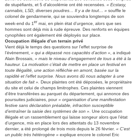
de stupéfiants, et 5 d’alcoolémie ont été recensées.
« Ecstasy,
cannabis, LSD, diverses poudres… Il y a de tout… »
souffle le
colonel de gendarmerie, qui se souviendra longtemps de son
er
week-end du 1
mai, en plein état d’urgence, alors que ses
hommes sont déjà mis à rude épreuve. Des renforts en équipes
cynophiles ont également été déployés sur place.
Occupation illégale d’un terrain privé
Vient déjà le temps des questions sur l’effet surprise de
l’évènement,
« qui a dépassé nos capacités d’action »
, a indiqué
Alain Brossais,
« mais le niveau d’engagement de tous a été à la
hauteur. La motivation c’était de mettre en place un festival en
toute illégalité, une action réfléchie en amont, basée sur la
rapidité et l’effet surprise. Nous avons dû nous adapter à une
situation de fait ».
Deux plaintes ont été déposées, le propriétaire
du site et celui de champs limitrophes. Ces plaintes viennent
d’être transférées au parquet du département, qui annonce des
poursuites judiciaires, pour
« organisation d’une manifestation
festive sans déclaration préalable, infraction susceptible
d’entraîner la saisie des systèmes de son »
. Une occupation
illégale et un rassemblement qui laisse songeur alors que l’état
d’urgence, mis en place lors des attentats du 13 novembre
dernier, a été prolongé de trois mois depuis le 26 février.
« C’est
un public très hétérogène »
explique encore le colonel Eric