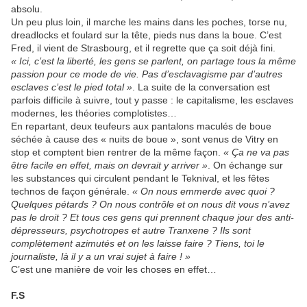
absolu.
Un peu plus loin, il marche les mains dans les poches, torse nu,
dreadlocks et foulard sur la tête, pieds nus dans la boue. C’est
Fred, il vient de Strasbourg, et il regrette que ça soit déjà fini.
« Ici, c’est la liberté, les gens se parlent, on partage tous la même
passion pour ce mode de vie. Pas d’esclavagisme par d’autres
esclaves c’est le pied total »
. La suite de la conversation est
parfois difficile à suivre, tout y passe : le capitalisme, les esclaves
modernes, les théories complotistes…
En repartant, deux teufeurs aux pantalons maculés de boue
séchée à cause des « nuits de boue », sont venus de Vitry en
stop et comptent bien rentrer de la même façon.
« Ça ne va pas
être facile en effet, mais on devrait y arriver »
. On échange sur
les substances qui circulent pendant le Teknival, et les fêtes
technos de façon générale.
« On nous emmerde avec quoi ?
Quelques pétards ? On nous contrôle et on nous dit vous n’avez
pas le droit ? Et tous ces gens qui prennent chaque jour des anti-
dépresseurs, psychotropes et autre Tranxene ? Ils sont
complètement azimutés et on les laisse faire ? Tiens, toi le
journaliste, là il y a un vrai sujet à faire ! »
C’est une manière de voir les choses en effet…
F.S