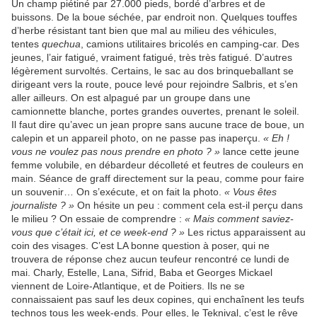
Un champ piétiné par 27.000 pieds, bordé d’arbres et de
buissons. De la boue séchée, par endroit non. Quelques touffes
d’herbe résistant tant bien que mal au milieu des véhicules,
tentes
quechua
, camions utilitaires bricolés en camping-car. Des
jeunes, l’air fatigué, vraiment fatigué, très très fatigué. D’autres
légèrement survoltés. Certains, le sac au dos brinqueballant se
dirigeant vers la route, pouce levé pour rejoindre Salbris, et s’en
aller ailleurs. On est alpagué par un groupe dans une
camionnette blanche, portes grandes ouvertes, prenant le soleil.
Il faut dire qu’avec un jean propre sans aucune trace de boue, un
calepin et un appareil photo, on ne passe pas inaperçu.
« Eh !
vous ne voulez pas nous prendre en photo ? »
lance cette jeune
femme volubile, en débardeur décolleté et feutres de couleurs en
main. Séance de graff directement sur la peau, comme pour faire
un souvenir… On s’exécute, et on fait la photo.
« Vous êtes
journaliste ? »
On hésite un peu : comment cela est-il perçu dans
le milieu ? On essaie de comprendre :
« Mais comment saviez-
vous que c’était ici, et ce week-end ? »
Les rictus apparaissent au
coin des visages. C’est LA bonne question à poser, qui ne
trouvera de réponse chez aucun teufeur rencontré ce lundi de
mai. Charly, Estelle, Lana, Sifrid, Baba et Georges Mickael
viennent de Loire-Atlantique, et de Poitiers. Ils ne se
connaissaient pas sauf les deux copines, qui enchaînent les teufs
technos tous les week-ends. Pour elles, le Teknival, c’est le rêve