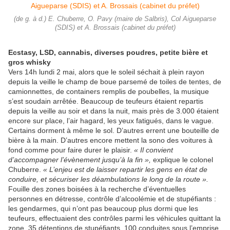
(de g. à d.) E. Chuberre, O. Pavy (maire de Salbris), Col Aigueparse
(SDIS) et A. Brossais (cabinet du préfet)
Ecstasy, LSD, cannabis, diverses poudres, petite bière et
gros whisky
Vers 14h lundi 2 mai, alors que le soleil séchait à plein rayon
depuis la veille le champ de boue parsemé de toiles de tentes, de
camionnettes, de containers remplis de poubelles, la musique
s’est soudain arrêtée. Beaucoup de teufeurs étaient repartis
depuis la veille au soir et dans la nuit, mais près de 3.000 étaient
encore sur place, l’air hagard, les yeux fatigués, dans le vague.
Certains dorment à même le sol. D’autres errent une bouteille de
bière à la main. D’autres encore mettent la sono des voitures à
fond comme pour faire durer le plaisir.
« Il convient
d’accompagner l’évènement jusqu’à la fin »,
explique le colonel
Chuberre.
« L’enjeu est de laisser repartir les gens en état de
conduire, et sécuriser les déambulations le long de la route ».
Fouille des zones boisées à la recherche d’éventuelles
personnes en détresse, contrôle d’alcoolémie et de stupéfiants :
les gendarmes, qui n’ont pas beaucoup plus dormi que les
teufeurs, effectuaient des contrôles parmi les véhicules quittant la
zone. 35 détentions de stupéfiants, 100 conduites sous l’emprise