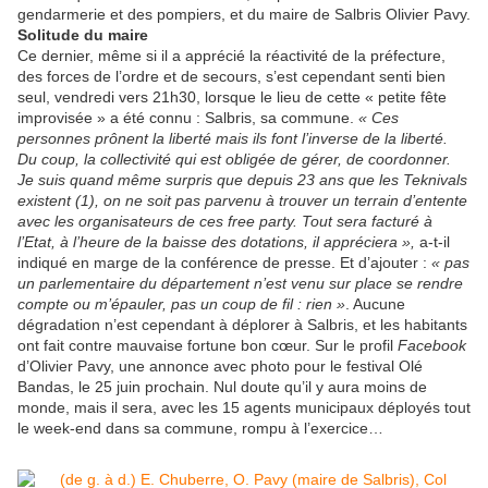
gendarmerie et des pompiers, et du maire de Salbris Olivier Pavy.
Solitude du maire
Ce dernier, même si il a apprécié la réactivité de la préfecture,
des forces de l’ordre et de secours, s’est cependant senti bien
seul, vendredi vers 21h30, lorsque le lieu de cette « petite fête
improvisée » a été connu : Salbris, sa commune.
« Ces
personnes prônent la liberté mais ils font l’inverse de la liberté.
Du coup, la collectivité qui est obligée de gérer, de coordonner.
Je suis quand même surpris que depuis 23 ans que les Teknivals
existent (1), on ne soit pas parvenu à trouver un terrain d’entente
avec les organisateurs de ces free party. Tout sera facturé à
l’Etat, à l’heure de la baisse des dotations, il appréciera »,
a-t-il
indiqué en marge de la conférence de presse. Et d’ajouter :
« pas
un parlementaire du département n’est venu sur place se rendre
compte ou m’épauler, pas un coup de fil : rien »
. Aucune
dégradation n’est cependant à déplorer à Salbris, et les habitants
ont fait contre mauvaise fortune bon cœur. Sur le profil
Facebook
d’Olivier Pavy, une annonce avec photo pour le festival Olé
Bandas, le 25 juin prochain. Nul doute qu’il y aura moins de
monde, mais il sera, avec les 15 agents municipaux déployés tout
le week-end dans sa commune, rompu à l’exercice…