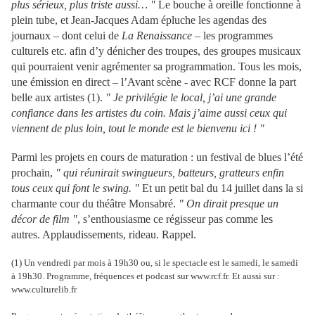
plus sérieux, plus triste aussi… "
Le bouche à oreille fonctionne à
plein tube, et Jean-Jacques Adam épluche les agendas des
journaux – dont celui de
La Renaissance
– les programmes
culturels etc. afin d’y dénicher des troupes, des groupes musicaux
qui pourraient venir agrémenter sa programmation. Tous les mois,
une émission en direct – l’Avant scène - avec RCF donne la part
belle aux artistes (1).
" Je privilégie le local, j’ai une grande
confiance dans les artistes du coin. Mais j’aime aussi ceux qui
viennent de plus loin, tout le monde est le bienvenu ici ! "
Parmi les projets en cours de maturation : un festival de blues l’été
prochain,
" qui réunirait swingueurs, batteurs, gratteurs enfin
tous ceux qui font le swing. "
Et un petit bal du 14 juillet dans la si
charmante cour du théâtre Monsabré.
" On dirait presque un
décor de film "
, s’enthousiasme ce régisseur pas comme les
autres. Applaudissements, rideau. Rappel.
(1) Un vendredi par mois à 19h30 ou, si le spectacle est le samedi, le samedi
à 19h30. Programme, fréquences et podcast sur www.rcf.fr. Et aussi sur :
www.culturelib.fr