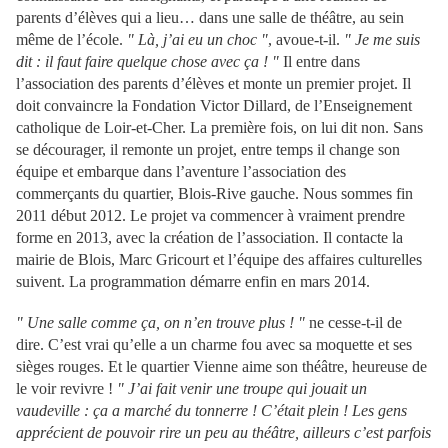
parents d’élèves qui a lieu… dans une salle de théâtre, au sein
même de l’école.
" Là, j’ai eu un choc "
, avoue-t-il.
" Je me suis
dit : il faut faire quelque chose avec ça ! "
Il entre dans
l’association des parents d’élèves et monte un premier projet. Il
doit convaincre la Fondation Victor Dillard, de l’Enseignement
catholique de Loir-et-Cher. La première fois, on lui dit non. Sans
se décourager, il remonte un projet, entre temps il change son
équipe et embarque dans l’aventure l’association des
commerçants du quartier, Blois-Rive gauche. Nous sommes fin
2011 début 2012. Le projet va commencer à vraiment prendre
forme en 2013, avec la création de l’association. Il contacte la
mairie de Blois, Marc Gricourt et l’équipe des affaires culturelles
suivent. La programmation démarre enfin en mars 2014.
" Une salle comme ça, on n’en trouve plus ! "
ne cesse-t-il de
dire. C’est vrai qu’elle a un charme fou avec sa moquette et ses
sièges rouges. Et le quartier Vienne aime son théâtre, heureuse de
le voir revivre !
" J’ai fait venir une troupe qui jouait un
vaudeville : ça a marché du tonnerre ! C’était plein ! Les gens
apprécient de pouvoir rire un peu au théâtre, ailleurs c’est parfois