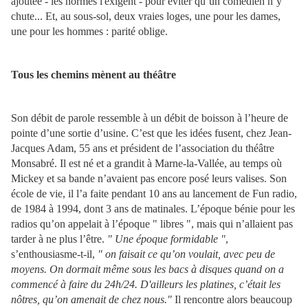
ajoutée - les normes l'exigent - pour éviter qu’un comédien n’y
chute... Et, au sous-sol, deux vraies loges, une pour les dames,
une pour les hommes : parité oblige.
Tous les chemins mènent au théâtre
Son débit de parole ressemble à un débit de boisson à l’heure de
pointe d’une sortie d’usine. C’est que les idées fusent, chez Jean-
Jacques Adam, 55 ans et président de l’association du théâtre
Monsabré. Il est né et a grandit à Marne-la-Vallée, au temps où
Mickey et sa bande n’avaient pas encore posé leurs valises. Son
école de vie, il l’a faite pendant 10 ans au lancement de Fun radio,
de 1984 à 1994, dont 3 ans de matinales. L’époque bénie pour les
radios qu’on appelait à l’époque " libres ", mais qui n’allaient pas
tarder à ne plus l’être.
" Une époque formidable "
,
s’enthousiasme-t-il,
" on faisait ce qu’on voulait, avec peu de
moyens. On dormait même sous les bacs à disques quand on a
commencé à faire du 24h/24. D'ailleurs les platines, c’était les
nôtres, qu’on amenait de chez nous."
Il rencontre alors beaucoup