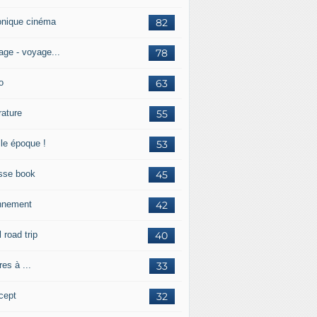
onique cinéma
82
age - voyage...
78
o
63
érature
55
lle époque !
53
sse book
45
nnement
42
l road trip
40
res à ...
33
cept
32