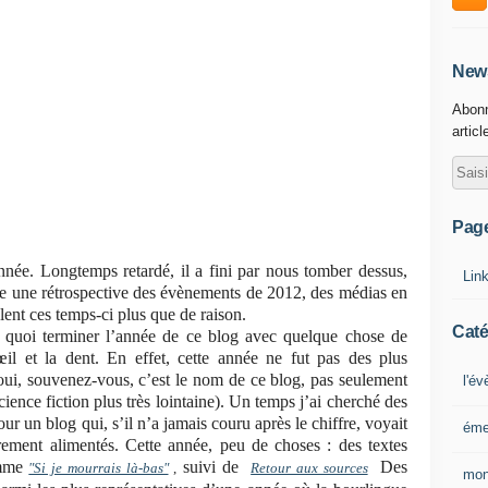
News
Abonn
articl
Pag
nnée. Longtemps retardé, il a fini par nous tomber dessus,
Lin
re une rétrospective des évènements de 2012, des médias en
ent ces temps-ci plus que de raison.
Caté
e quoi terminer l’année de ce blog avec quelque chose de
œil et la dent. En effet, cette année ne fut pas des plus
oui, souvenez-vous, c’est le nom de ce blog, pas seulement
l'é
cience fiction plus très lointaine). Un temps j’ai cherché des
ur un blog qui, s’il n’a jamais couru après le chiffre, voyait
éme
ièrement alimentés. Cette année, peu de choses : des textes
omme
suivi de
Des
"Si je mourrais là-bas"
,
Retour aux sources
mon