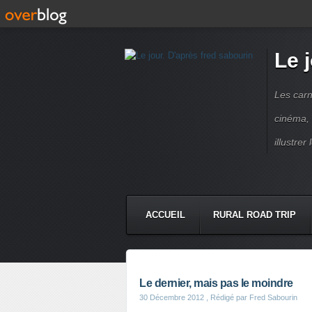
Le 
Les carn
cinéma, 
illustre
ACCUEIL
RURAL ROAD TRIP
LETTRES À...
PRESSE BOO
Le dernier, mais pas le moindre
30 Décembre 2012
, Rédigé par Fred Sabourin