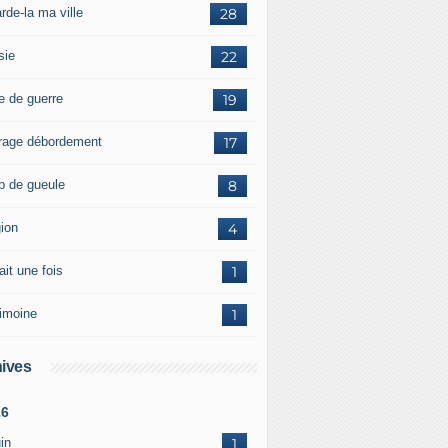
rde-la ma ville
28
sie
22
e de guerre
19
rage débordement
17
p de gueule
8
gion
4
tait une fois
1
rimoine
1
ives
26
in
1