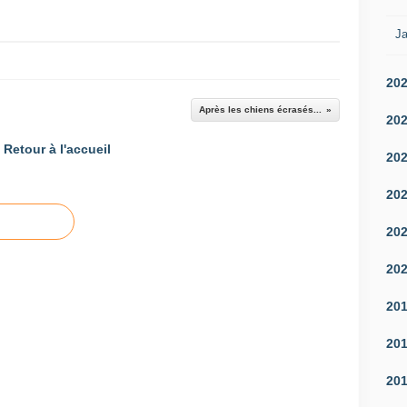
Ja
20
Après les chiens écrasés...
20
Retour à l'accueil
20
20
20
20
20
20
20