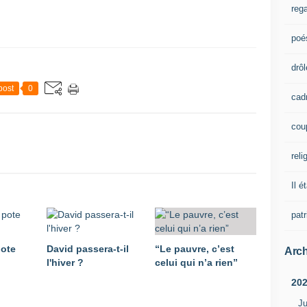
rega
poé
drôl
post
0
cad
cou
reli
Il é
pat
pote
David passera-t-il
“Le pauvre, c’est
Arch
l'hiver ?
celui qui n’a rien”
20
Ju