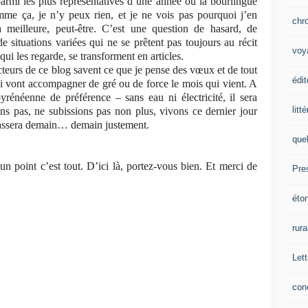
armi les plus représentatives d’une année où la bourlingue
omme ça, je n’y peux rien, et je ne vois pas pourquoi j’en
chr
a meilleure, peut-être. C’est une question de hasard, de
e situations variées qui ne se prêtent pas toujours au récit
voy
qui les regarde, se transforment en articles.
ecteurs de ce blog savent ce que je pense des vœux et de tout
édit
ui vont accompagner de gré ou de force le mois qui vient. A
yrénéenne de préférence – sans eau ni électricité, il sera
litt
ons pas, ne subissions pas non plus, vivons ce dernier jour
 passera demain… demain justement.
que
 un point c’est tout. D’ici là, portez-vous bien. Et merci de
Pre
éto
rura
Lett
con