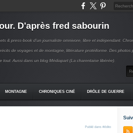
jour. D'après fred sabourin
ets & press-book d'un journaliste omnivore, libre et indépendant. Chro
récits de voyages et de montagne, littérature protéiforme. Des photos 
r le tout. Aussi dans un blog Médiapart (La charentaise libérée).
MONTAGNE
CHRONIQUES CINÉ
DRÔLE DE GUERRE
K
CONTACT
Suiv
Publié dans
#édito