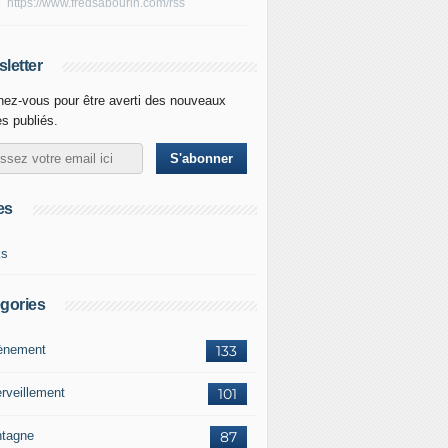
https://www.fredsabourin.com/rss
letter
ez-vous pour être averti des nouveaux
es publiés.
es
ks
gories
vènement
133
rveillement
101
tagne
87