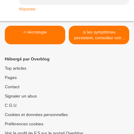
Répondre
< nécrologie
si les symptômes
persistent, consultez votre
médecin >
Hébergé par Overblog
Top articles
Pages
Contact
Signaler un abus
C.G.U.
Cookies et données personnelles
Préférences cookies
Voir le profil de F.S sur le portail Overblog