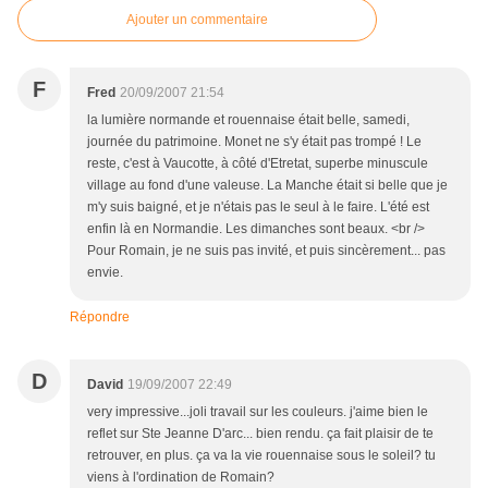
Ajouter un commentaire
F
Fred
20/09/2007 21:54
la lumière normande et rouennaise était belle, samedi,
journée du patrimoine. Monet ne s'y était pas trompé ! Le
reste, c'est à Vaucotte, à côté d'Etretat, superbe minuscule
village au fond d'une valeuse. La Manche était si belle que je
m'y suis baigné, et je n'étais pas le seul à le faire. L'été est
enfin là en Normandie. Les dimanches sont beaux. <br />
Pour Romain, je ne suis pas invité, et puis sincèrement... pas
envie.
Répondre
D
David
19/09/2007 22:49
very impressive...joli travail sur les couleurs. j'aime bien le
reflet sur Ste Jeanne D'arc... bien rendu. ça fait plaisir de te
retrouver, en plus. ça va la vie rouennaise sous le soleil? tu
viens à l'ordination de Romain?