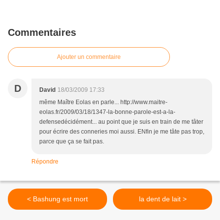
Commentaires
Ajouter un commentaire
D
David
18/03/2009 17:33
même Maître Eolas en parle... http://www.maitre-
eolas.fr/2009/03/18/1347-la-bonne-parole-est-a-la-
defensedécidément... au point que je suis en train de me tâter
pour écrire des conneries moi aussi. ENfin je me tâte pas trop,
parce que ça se fait pas.
Répondre
< Bashung est mort
la dent de lait >