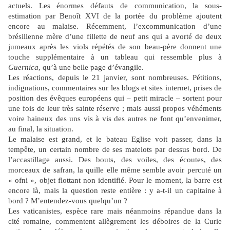
actuels. Les énormes défauts de communication, la sous-
estimation par Benoît XVI de la portée du problème ajoutent
encore au malaise. Récemment, l’excommunication d’une
brésilienne mère d’une fillette de neuf ans qui a avorté de deux
jumeaux après les viols répétés de son beau-père donnent une
touche supplémentaire à un tableau qui ressemble plus à
Guernica
, qu’à une belle page d’évangile.
Les réactions, depuis le 21 janvier, sont nombreuses. Pétitions,
indignations, commentaires sur les blogs et sites internet, prises de
position des évêques européens qui – petit miracle – sortent pour
une fois de leur très sainte réserve ; mais aussi propos véhéments
voire haineux des uns vis à vis des autres ne font qu’envenimer,
au final, la situation.
Le malaise est grand, et le bateau Eglise voit passer, dans la
tempête, un certain nombre de ses matelots par dessus bord. De
l’accastillage aussi. Des bouts, des voiles, des écoutes, des
morceaux de safran, la quille elle même semble avoir percuté un
« ofni », objet flottant non identifié. Pour le moment, la barre est
encore là, mais la question reste entière : y a-t-il un capitaine à
bord ? M’entendez-vous quelqu’un ?
Les vaticanistes, espèce rare mais néanmoins répandue dans la
cité romaine, commentent allègrement les déboires de la Curie