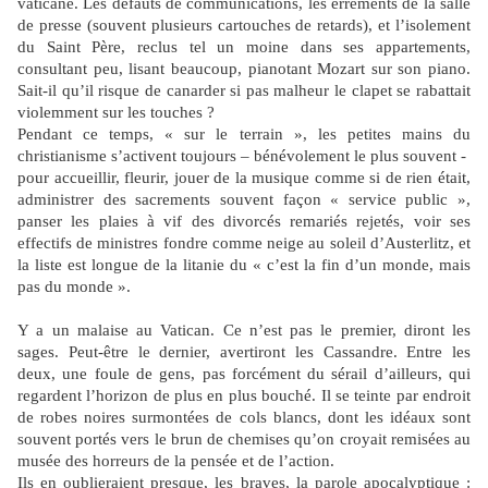
vaticane. Les défauts de communications, les errements de la salle
de presse (souvent plusieurs cartouches de retards), et l’isolement
du Saint Père, reclus tel un moine dans ses appartements,
consultant peu, lisant beaucoup, pianotant Mozart sur son piano.
Sait-il qu’il risque de canarder si pas malheur le clapet se rabattait
violemment sur les touches ?
Pendant ce temps, « sur le terrain », les petites mains du
christianisme s’activent toujours – bénévolement le plus souvent -
pour accueillir, fleurir, jouer de la musique comme si de rien était,
administrer des sacrements souvent façon « service public »,
panser les plaies à vif des divorcés remariés rejetés, voir ses
effectifs de ministres fondre comme neige au soleil d’Austerlitz, et
la liste est longue de la litanie du « c’est la fin d’un monde, mais
pas du monde ».
Y a un malaise au Vatican. Ce n’est pas le premier, diront les
sages. Peut-être le dernier, avertiront les Cassandre. Entre les
deux, une foule de gens, pas forcément du sérail d’ailleurs, qui
regardent l’horizon de plus en plus bouché. Il se teinte par endroit
de robes noires surmontées de cols blancs, dont les idéaux sont
souvent portés vers le brun de chemises qu’on croyait remisées au
musée des horreurs de la pensée et de l’action.
Ils en oublieraient presque, les braves, la parole apocalyptique :