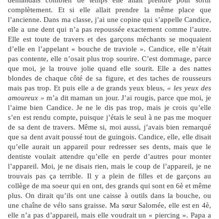
demandais combien de temps elle allait prendre pour sortir
complètement. Et si elle allait prendre la même place que
l’ancienne. Dans ma classe, j’ai une copine qui s’appelle Candice,
elle a une dent qui n’a pas repoussée exactement comme l’autre.
Elle est toute de travers et des garçons méchants se moquaient
d’elle en l’appelant « bouche de traviole ». Candice, elle n’était
pas contente, elle n’osait plus trop sourire. C’est dommage, parce
que moi, je la trouve jolie quand elle sourit. Elle a des nattes
blondes de chaque côté de sa figure, et des taches de rousseurs
mais pas trop. Et puis elle a de grands yeux bleus,
« les yeux des
amoureux »
m’a dit maman un jour. J’ai rougis, parce que moi, je
l’aime bien Candice. Je ne le dis pas trop, mais je crois qu’elle
s’en est rendu compte, puisque j’étais le seul à ne pas me moquer
de sa dent de travers. Même si, moi aussi, j’avais bien remarqué
que sa dent avait poussé tout de guingois. Candice, elle, elle disait
qu’elle aurait un appareil pour redresser ses dents, mais que le
dentiste voulait attendre qu’elle en perde d’autres pour monter
l’appareil. Moi, je ne disais rien, mais le coup de l’appareil, je ne
trouvais pas ça terrible. Il y a plein de filles et de garçons au
collège de ma soeur qui en ont, des grands qui sont en 6è et même
plus. On dirait qu’ils ont une caisse à outils dans la bouche, ou
une chaîne de vélo sans graisse. Ma sœur Salomée, elle est en 4è,
elle n’a pas d’appareil, mais elle voudrait un « piercing ». Papa a