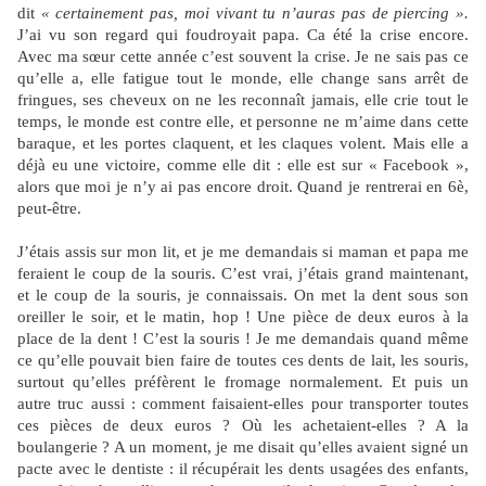
dit
« certainement pas, moi vivant tu n’auras pas de piercing ».
J’ai vu son regard qui foudroyait papa. Ca été la crise encore.
Avec ma sœur cette année c’est souvent la crise. Je ne sais pas ce
qu’elle a, elle fatigue tout le monde, elle change sans arrêt de
fringues, ses cheveux on ne les reconnaît jamais, elle crie tout le
temps, le monde est contre elle, et personne ne m’aime dans cette
baraque, et les portes claquent, et les claques volent. Mais elle a
déjà eu une victoire, comme elle dit : elle est sur « Facebook »,
alors que moi je n’y ai pas encore droit. Quand je rentrerai en 6è,
peut-être.
J’étais assis sur mon lit, et je me demandais si maman et papa me
feraient le coup de la souris. C’est vrai, j’étais grand maintenant,
et le coup de la souris, je connaissais. On met la dent sous son
oreiller le soir, et le matin, hop ! Une pièce de deux euros à la
place de la dent ! C’est la souris ! Je me demandais quand même
ce qu’elle pouvait bien faire de toutes ces dents de lait, les souris,
surtout qu’elles préfèrent le fromage normalement. Et puis un
autre truc aussi : comment faisaient-elles pour transporter toutes
ces pièces de deux euros ? Où les achetaient-elles ? A la
boulangerie ? A un moment, je me disait qu’elles avaient signé un
pacte avec le dentiste : il récupérait les dents usagées des enfants,