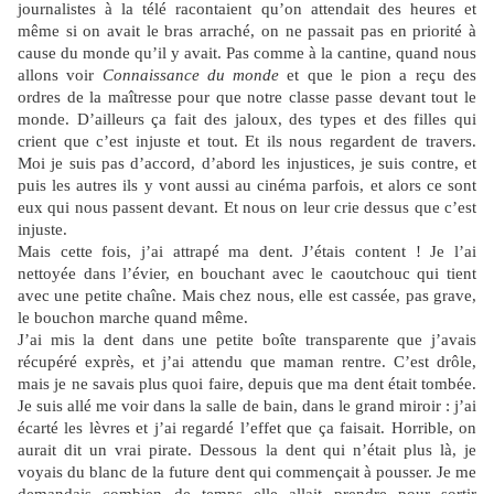
journalistes à la télé racontaient qu’on attendait des heures et
même si on avait le bras arraché, on ne passait pas en priorité à
cause du monde qu’il y avait. Pas comme à la cantine, quand nous
allons voir
Connaissance du monde
et que le pion a reçu des
ordres de la maîtresse pour que notre classe passe devant tout le
monde. D’ailleurs ça fait des jaloux, des types et des filles qui
crient que c’est injuste et tout. Et ils nous regardent de travers.
Moi je suis pas d’accord, d’abord les injustices, je suis contre, et
puis les autres ils y vont aussi au cinéma parfois, et alors ce sont
eux qui nous passent devant. Et nous on leur crie dessus que c’est
injuste.
Mais cette fois, j’ai attrapé ma dent. J’étais content ! Je l’ai
nettoyée dans l’évier, en bouchant avec le caoutchouc qui tient
avec une petite chaîne. Mais chez nous, elle est cassée, pas grave,
le bouchon marche quand même.
J’ai mis la dent dans une petite boîte transparente que j’avais
récupéré exprès, et j’ai attendu que maman rentre. C’est drôle,
mais je ne savais plus quoi faire, depuis que ma dent était tombée.
Je suis allé me voir dans la salle de bain, dans le grand miroir : j’ai
écarté les lèvres et j’ai regardé l’effet que ça faisait. Horrible, on
aurait dit un vrai pirate. Dessous la dent qui n’était plus là, je
voyais du blanc de la future dent qui commençait à pousser. Je me