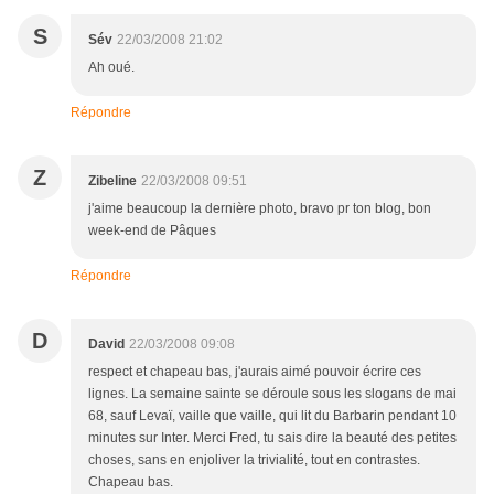
S
Sév
22/03/2008 21:02
Ah oué.
Répondre
Z
Zibeline
22/03/2008 09:51
j'aime beaucoup la dernière photo, bravo pr ton blog, bon
week-end de Pâques
Répondre
D
David
22/03/2008 09:08
respect et chapeau bas, j'aurais aimé pouvoir écrire ces
lignes. La semaine sainte se déroule sous les slogans de mai
68, sauf Levaï, vaille que vaille, qui lit du Barbarin pendant 10
minutes sur Inter. Merci Fred, tu sais dire la beauté des petites
choses, sans en enjoliver la trivialité, tout en contrastes.
Chapeau bas.