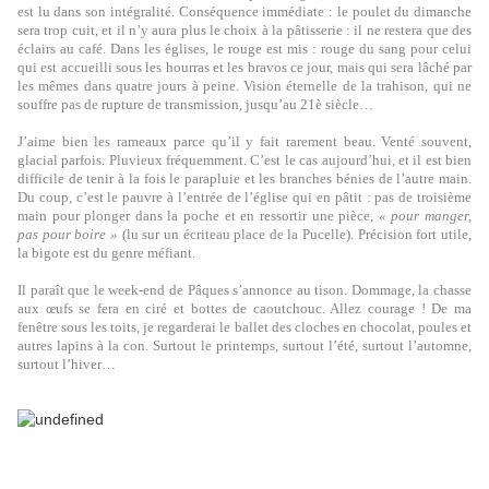
est lu dans son intégralité. Conséquence immédiate : le poulet du dimanche
sera trop cuit, et il n’y aura plus le choix à la pâtisserie : il ne restera que des
éclairs au café. Dans les églises, le rouge est mis : rouge du sang pour celui
qui est accueilli sous les hourras et les bravos ce jour, mais qui sera lâché par
les mêmes dans quatre jours à peine. Vision éternelle de la trahison, qui ne
souffre pas de rupture de transmission, jusqu’au 21è siècle…
J’aime bien les rameaux parce qu’il y fait rarement beau. Venté souvent,
glacial parfois. Pluvieux fréquemment. C’est le cas aujourd’hui, et il est bien
difficile de tenir à la fois le parapluie et les branches bénies de l’autre main.
Du coup, c’est le pauvre à l’entrée de l’église qui en pâtit : pas de troisième
main pour plonger dans la poche et en ressortir une pièce,
« pour manger,
pas pour boire »
(lu sur un écriteau place de la Pucelle). Précision fort utile,
la bigote est du genre méfiant.
Il paraît que le week-end de Pâques s’annonce au tison. Dommage, la chasse
aux œufs se fera en ciré et bottes de caoutchouc. Allez courage ! De ma
fenêtre sous les toits, je regarderai le ballet des cloches en chocolat, poules et
autres lapins à la con. Surtout le printemps, surtout l’été, surtout l’automne,
surtout l’hiver…