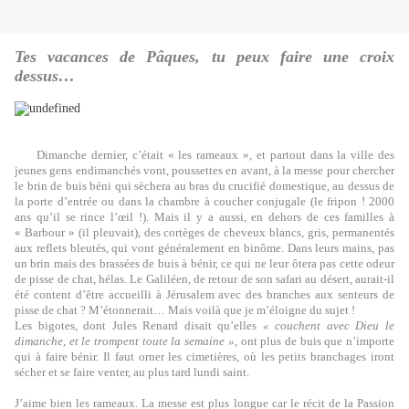
Tes vacances de Pâques, tu peux faire une croix
dessus…
Dimanche dernier, c’était « les rameaux », et partout dans la ville des
jeunes gens endimanchés vont, poussettes en avant, à la messe pour chercher
le brin de buis béni qui sèchera au bras du crucifié domestique, au dessus de
la porte d’entrée ou dans la chambre à coucher conjugale (le fripon ! 2000
ans qu’il se rince l’œil !). Mais il y a aussi, en dehors de ces familles à
« Barbour » (il pleuvait), des cortèges de cheveux blancs, gris, permanentés
aux reflets bleutés, qui vont généralement en binôme. Dans leurs mains, pas
un brin mais des brassées de buis à bénir, ce qui ne leur ôtera pas cette odeur
de pisse de chat, hélas. Le Galiléen, de retour de son safari au désert, aurait-il
été content d’être accueilli à Jérusalem avec des branches aux senteurs de
pisse de chat ? M’étonnerait… Mais voilà que je m’éloigne du sujet !
Les bigotes, dont Jules Renard disait qu’elles
« couchent avec Dieu le
dimanche, et le trompent toute la semaine »
, ont plus de buis que n’importe
qui à faire bénir. Il faut orner les cimetières, où les petits branchages iront
sécher et se faire venter, au plus tard lundi saint.
J’aime bien les rameaux. La messe est plus longue car le récit de la Passion