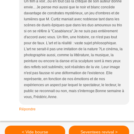
Un film à voir...ou en tout cas la critique de son auteur donne
envie... Je pense moi aussi que le noir et blanc concède
davantage de constrates mystérieux, un jeu d'ombres et de
lumières que M. Curtiz maniait avec noblesse tant dans les
scènes de duels épiques que dans les duo amoureux ou trio
si on se réfère à "Casablanca".Je ne suis pas entièrement
d'accord avec vous. Un film, une histoire, ce n'est pas tout
pour de faux. L'art et la réalité : vaste sujet philosophique.
L'art ne serait-il pas une imitation de la nature ?Le cinéma, la
photographie aussi, comme la littérature, la musique, la
peinture ou encore la danse et la sculpture sont à mes yeux
des reflets soit sublimés; soit réalistes de la vie. Leur image
n'est pas fausse ni une déformation de l'existence. Elle
représente, en fonction de nos émotions et de nos
expériences un aspect par lequel le spectateur, le lecteur, le
public se reconnait ou non, mais s'interroge.Bonne semaine à
vous, Frédéric.Anne.
Répondre
< Vide bourse
Seventees revival >