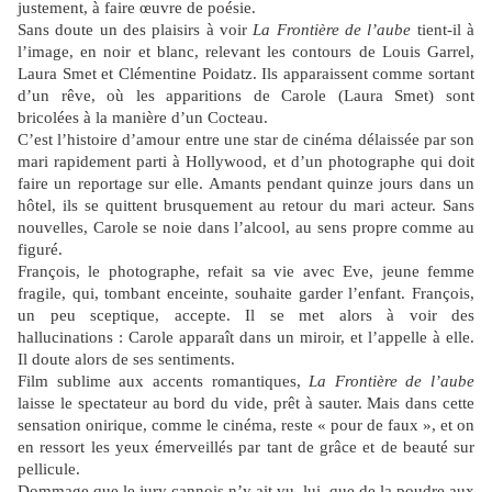
justement, à faire œuvre de poésie.
Sans doute un des plaisirs à voir
La Frontière de l’aube
tient-il à
l’image, en noir et blanc, relevant les contours de Louis Garrel,
Laura Smet et Clémentine Poidatz. Ils apparaissent comme sortant
d’un rêve, où les apparitions de Carole (Laura Smet) sont
bricolées à la manière d’un Cocteau.
C’est l’histoire d’amour entre une star de cinéma délaissée par son
mari rapidement parti à Hollywood, et d’un photographe qui doit
faire un reportage sur elle. Amants pendant quinze jours dans un
hôtel, ils se quittent brusquement au retour du mari acteur. Sans
nouvelles, Carole se noie dans l’alcool, au sens propre comme au
figuré.
François, le photographe, refait sa vie avec Eve, jeune femme
fragile, qui, tombant enceinte, souhaite garder l’enfant. François,
un peu sceptique, accepte. Il se met alors à voir des
hallucinations : Carole apparaît dans un miroir, et l’appelle à elle.
Il doute alors de ses sentiments.
Film sublime aux accents romantiques,
La Frontière de l’aube
laisse le spectateur au bord du vide, prêt à sauter. Mais dans cette
sensation onirique, comme le cinéma, reste « pour de faux », et on
en ressort les yeux émerveillés par tant de grâce et de beauté sur
pellicule.
Dommage que le jury cannois n’y ait vu, lui, que de la poudre aux