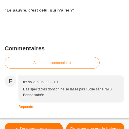
“Le pauvre, c’est celui qui n’a rien”
Commentaires
Ajouter un commentaire
F
fredo
21/10/2008 21:12
Des spectacles dont on ne se lasse pas ! Jolie série N&B .
Bonne soirée .
Répondre
< Seventees revival
Deux voyous sur la balance