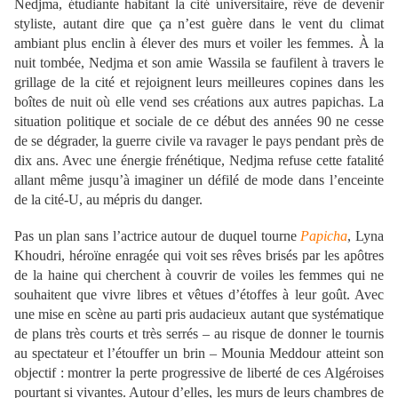
Nedjma, étudiante habitant la cité universitaire, rêve de devenir
styliste, autant dire que ça n’est guère dans le vent du climat
ambiant plus enclin à élever des murs et voiler les femmes. À la
nuit tombée, Nedjma et son amie Wassila se faufilent à travers le
grillage de la cité et rejoignent leurs meilleures copines dans les
boîtes de nuit où elle vend ses créations aux autres papichas. La
situation politique et sociale de ce début des années 90 ne cesse
de se dégrader, la guerre civile va ravager le pays pendant près de
dix ans. Avec une énergie frénétique, Nedjma refuse cette fatalité
allant même jusqu’à imaginer un défilé de mode dans l’enceinte
de la cité-U, au mépris du danger.
Pas un plan sans l’actrice autour de duquel tourne
Papicha
, Lyna
Khoudri, héroïne enragée qui voit ses rêves brisés par les apôtres
de la haine qui cherchent à couvrir de voiles les femmes qui ne
souhaitent que vivre libres et vêtues d’étoffes à leur goût. Avec
une mise en scène au parti pris audacieux autant que systématique
de plans très courts et très serrés – au risque de donner le tournis
au spectateur et l’étouffer un brin – Mounia Meddour atteint son
objectif : montrer la perte progressive de liberté de ces Algéroises
pourtant si vivantes. Autour d’elles, les murs de leurs chambres de