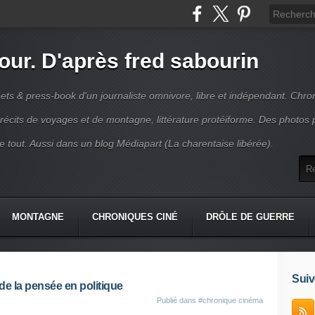
jour. D'après fred sabourin
ets & press-book d'un journaliste omnivore, libre et indépendant. Chro
récits de voyages et de montagne, littérature protéiforme. Des photos 
r le tout. Aussi dans un blog Médiapart (La charentaise libérée).
MONTAGNE
CHRONIQUES CINÉ
DRÔLE DE GUERRE
K
CONTACT
Suiv
 de la pensée en politique
Publié dans
#chronique cinéma