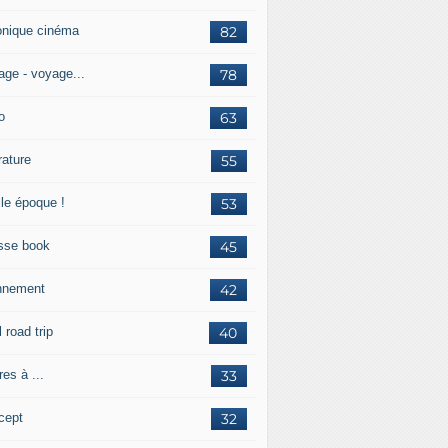
onique cinéma
82
age - voyage...
78
o
63
érature
55
lle époque !
53
sse book
45
nnement
42
l road trip
40
res à ...
33
cept
32