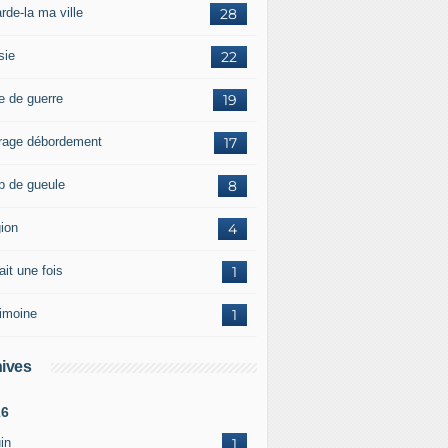
rde-la ma ville
28
sie
22
e de guerre
19
rage débordement
17
p de gueule
8
gion
4
tait une fois
1
rimoine
1
ives
26
in
1