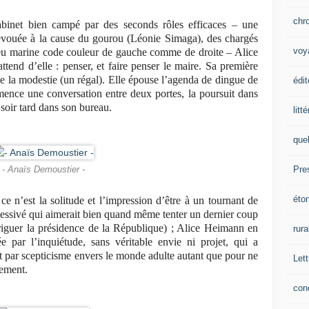
chr
abinet bien campé par des seconds rôles efficaces – une
 dévouée à la cause du gourou (Léonie Simaga), des chargés
voy
leu marine code couleur de gauche comme de droite – Alice
tend d’elle : penser, et faire penser le maire. Sa première
e la modestie (un régal). Elle épouse l’agenda de dingue de
édit
nce une conversation entre deux portes, la poursuit dans
 soir tard dans son bureau.
litt
que
Pre
- Anaïs Demoustier -
éto
e n’est la solitude et l’impression d’être à un tournant de
lessivé qui aimerait bien quand même tenter un dernier coup
briguer la présidence de la République) ; Alice Heimann en
rura
e par l’inquiétude, sans véritable envie ni projet, qui a
 par scepticisme envers le monde adulte autant que pour ne
Lett
tement.
con