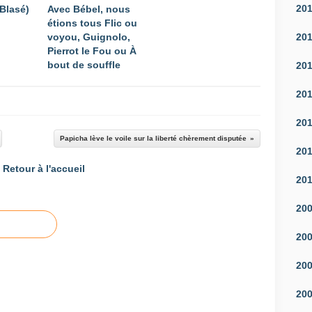
20
-Blasé)
Avec Bébel, nous
étions tous Flic ou
20
voyou, Guignolo,
Pierrot le Fou ou À
bout de souffle
20
20
20
Papicha lève le voile sur la liberté chèrement disputée
20
Retour à l'accueil
20
20
20
20
20