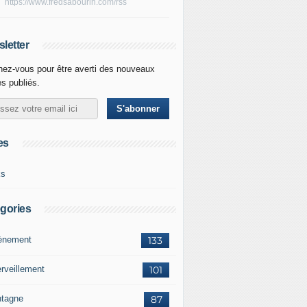
https://www.fredsabourin.com/rss
letter
ez-vous pour être averti des nouveaux
es publiés.
es
ks
gories
vènement
133
rveillement
101
tagne
87