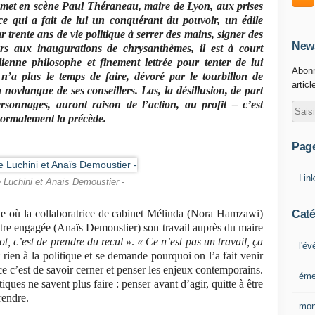
) met en scène Paul Théraneau, maire de Lyon, aux prises
ce qui a fait de lui un conquérant du pouvoir, un édile
 trente ans de vie politique à serrer des mains, signer des
News
rs aux inaugurations de chrysanthèmes, il est à court
ienne philosophe et finement lettrée pour tenter de lui
Abonn
 n’a plus le temps de faire, dévoré par le tourbillon de
articl
 novlangue de ses conseillers. Las, la désillusion, de part
rsonnages, auront raison de l’action, au profit – c’est
 normalement la précède.
Pag
Lin
e Luchini et Anaïs Demoustier -
te où la collaboratrice de cabinet Mélinda (Nora Hamzawi)
Caté
tre engagée (Anaïs Demoustier) son travail auprès du maire
t, c’est de prendre du recul »
.
« Ce n’est pas un travail, ça
l'é
rien à la politique et se demande pourquoi on l’a fait venir
ce c’est de savoir cerner et penser les enjeux contemporains.
éme
itiques ne savent plus faire : penser avant d’agir, quitte à être
rendre.
mon