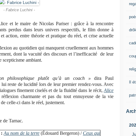
rega
- Fabrice Luchini -
poé
lice et le maire de Nicolas Pariser : grâce à la rencontre
ts perdus dans leurs univers respectifs, le film donne à
drôl
 et action, entre théorie et pratique du réel, et crise actuelle
cad
éflexion au quotidien qui manquent cruellement aux hommes
ement, dont la vacuité des discours et l’inefficacité de leur
cou
le scepticisme ambiant.
reli
ion philosophique plutôt qu’à un coach »
dira Paul
Il é
ui reste de lucidité lors de leur premier rendez-vous. Avec
ialogues finement ciselés et de la fluidité dans le récit,
Alice
pat
 réflexion charmante et pas du tout ennuyeuse de la vie
e celle-ci dans le réel, justement.
Arch
re de Tarnac.
20
 :
Au nom de la terre
(Édouard Bergeron) /
Ceux qui
Ju