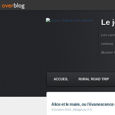
Le 
Les carn
cinéma, 
illustre
ACCUEIL
RURAL ROAD TRIP
LETTRES À...
PRESSE BOO
Alice et le maire, ou l’évanescence
9 Octobre 2019
, Rédigé par F.S