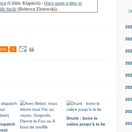
moi
(Cédric Klapisch) /
Once upon a time in
lle facile
(Rebecca Zlotowski).
Ja
20
20
post
0
20
20
20
20
20
20
Drunk : boire le
20
ispatch
calice jusqu’à la lie
bout