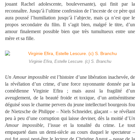
jouant Rachel adolescente, bouleversante), qui finit par la
reconnaître. Jusqu’à l’ultime confession de l’inceste de ce père qui
aura poussé l’humiliation jusqu’à l’abjecte, mais ça n’est que le
propos secondaire du film. Il s’agit bien, malgré le titre, d’un
amour finalement possible bien que très tumultueux entre une
mère et sa fille.
Virginie Efira, Estelle Lescure. (c) S. Branchu
Un Amour impossible
est l’histoire d’une libération inachevée, de
la révélation d’un crime, d’une force rayonnante donnée par la
comédienne Virginie Efira ; mais aussi la fragilité d’un
aveuglement, de la beauté froide et toxique, d’un antisémitisme
déguisé sous le charme pervers du jeune intellectuel bourgeois fou
de Nietzsche de Philippe – Niels Schneider, glaçant – se révélant
peu à peu d’une corruption qui laisse deviner, dès la moitié d’
Un
Amour impossible
, l’issue et la tonalité du crime. Le tout
empaqueté dans un demi-siècle au cours duquel le spectateur –
qui fut aussi peut-être le lecteur de Christine Angot – passe de la