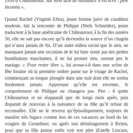
1959 à Châteauroux. Sur mon acte de naissance il est écrit : père
inconnu »
.
Quand Rachel (Virginie Efira), jeune femme juive de condition
modeste, fait la rencontre de Philippe (Niels Schneider), jeune
traducteur à la base américaine de Châteauroux à la fin des années
50, elle ne sait pas encore qu’il deviendra la source d’un chagrin
qui n’aura jamais de fin. D’un autre milieu social que le sien, ne
manquant jamais une occasion de le lui faire sentir par des petites
humiliations tranchantes, il ne lui promet rien, surtout pas le
mariage.
« Pour rester libre »
, lui avoue-t-il dans une scène de
fête foraine où la première ombre passe sur le visage de Rachel,
commençant sa longue plongée dans une nuit dont elle ne sortira
finalement jamais. Apprenant qu’elle est enceinte, le
comportement de Philippe ne changera pas. Pire : il quitte
Châteauroux et ne réapparaît que de longs mois après, puis
disparait de nouveau à la naissance de sa fille qu’il refuse de
reconnaître. Elle ne le reverra qu’épisodiquement, toujours de
manière très fugace comme lors de ces vacances au bord du lac
vosgien de Gerardmer, ou après son déménagement à Reims,
pour que sa fille puisse enfin voir son père (Estelle Lescure,