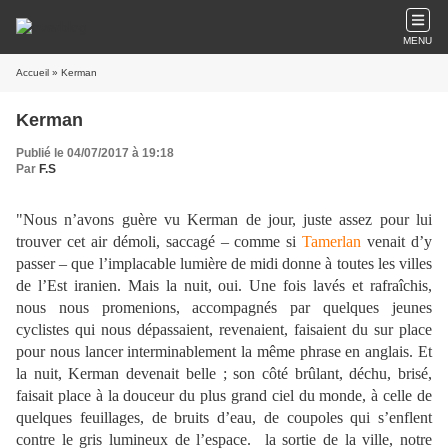
MENU
Accueil
» Kerman
Kerman
Publié le 04/07/2017 à 19:18
Par
F.S
"Nous n’avons guère vu Kerman de jour, juste assez pour lui
trouver cet air démoli, saccagé – comme si
Tamerlan
venait d’y
passer – que l’implacable lumière de midi donne à toutes les villes
de l’Est iranien. Mais la nuit, oui. Une fois lavés et rafraîchis,
nous nous promenions, accompagnés par quelques jeunes
cyclistes qui nous dépassaient, revenaient, faisaient du sur place
pour nous lancer interminablement la même phrase en anglais. Et
la nuit, Kerman devenait belle ; son côté brûlant, déchu, brisé,
faisait place à la douceur du plus grand ciel du monde, à celle de
quelques feuillages, de bruits d’eau, de coupoles qui s’enflent
contre le gris lumineux de l’espace. la sortie de la ville, notre