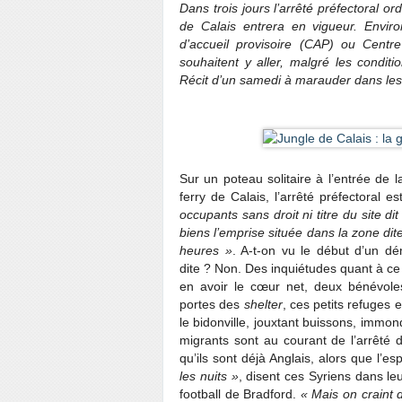
Dans trois jours l’arrêté préfectoral o
de Calais entrera en vigueur. Envi
d’accueil provisoire (CAP) ou Centr
souhaitent y aller, malgré les condit
Récit d’un samedi à marauder dans les 
Sur un poteau solitaire à l’entrée de
ferry de Calais, l’arrêté préfectoral e
occupants sans droit ni titre du site d
biens l’emprise située dans la zone dit
heures »
. A-t-on vu le début d’un d
dite ? Non. Des inquiétudes quant à ce 
en avoir le cœur net, deux bénévole
portes des
shelter
, ces petits refuges 
le bidonville, jouxtant buissons, immon
migrants sont au courant de l’arrêté
qu’ils sont déjà Anglais, alors que l’es
les nuits »
, disent ces Syriens dans leu
football de Bradford.
« Mais on craint d