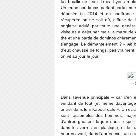
fait bouillir de l’eau. Trois libyens r
Un jeune soudanais parlant parfaiteme
déposée fin 2014 et en souffrance 
récupérée on ne sait où, diffuse de
anglaise adulé par toute une généra
visiteurs à déjeuner mais la maraude
thé et une partie de dominos chèrement
s’engage. Le démantèlement ?
« Ah b
d’eux chaussé de tongs, pas vraiment l
on vit au jour le jour.
- 
Dans l’avenue principale – car c’en
vendant de tout (et même davantage),
entrer dans le « Kaboul café ». Un écran
sont rassemblés des hommes, majori
d’autres guettent le jour dans l’espoi
dans les verres en plastique, et le r
heures avant, dans l’après-midi, un coup