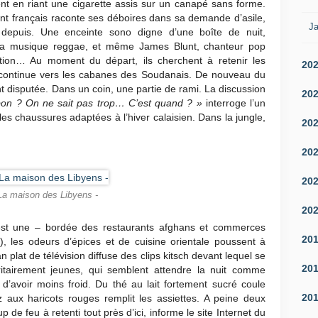
oulent en riant une cigarette assis sur un canapé sans forme.
nt français raconte ses déboires dans sa demande d’asile,
Ja
depuis. Une enceinte sono digne d’une boîte de nuit,
 la musique reggae, et même James Blunt, chanteur pop
tion… Au moment du départ, ils cherchent à retenir les
20
 continue vers les cabanes des Soudanais. De nouveau du
 disputée. Dans un coin, une partie de rami. La discussion
20
on ? On ne sait pas trop… C’est quand ? »
interroge l’un
es chaussures adaptées à l’hiver calaisien. Dans la jungle,
20
20
20
La maison des Libyens -
20
 est une – bordée des restaurants afghans et commerces
20
 les odeurs d’épices et de cuisine orientale poussent à
 plat de télévision diffuse des clips kitsch devant lequel se
20
tairement jeunes, qui semblent attendre la nuit comme
r d’avoir moins froid. Du thé au lait fortement sucré coule
20
iz aux haricots rouges remplit les assiettes. A peine deux
 de feu à retenti tout près d’ici, informe le site Internet du