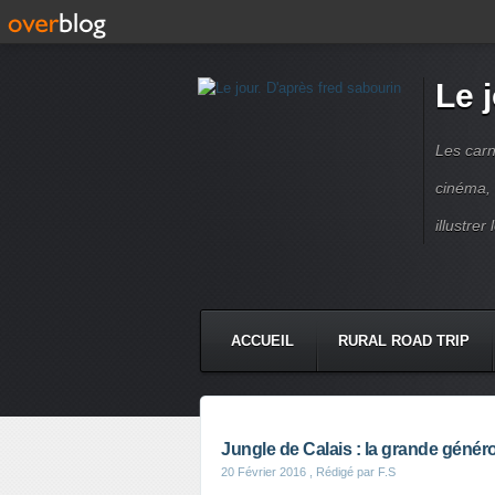
Le 
Les carn
cinéma, 
illustre
ACCUEIL
RURAL ROAD TRIP
LETTRES À...
PRESSE BOO
Jungle de Calais : la grande génér
20 Février 2016
, Rédigé par F.S