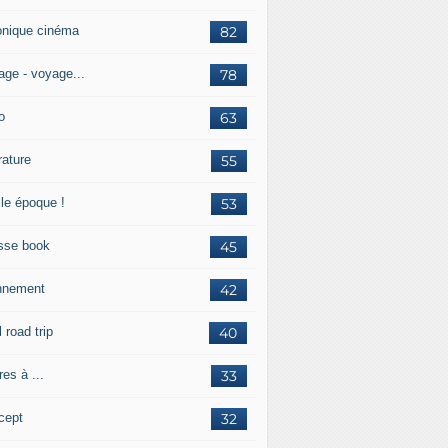
onique cinéma
82
age - voyage...
78
o
63
érature
55
lle époque !
53
sse book
45
nnement
42
l road trip
40
res à ...
33
cept
32