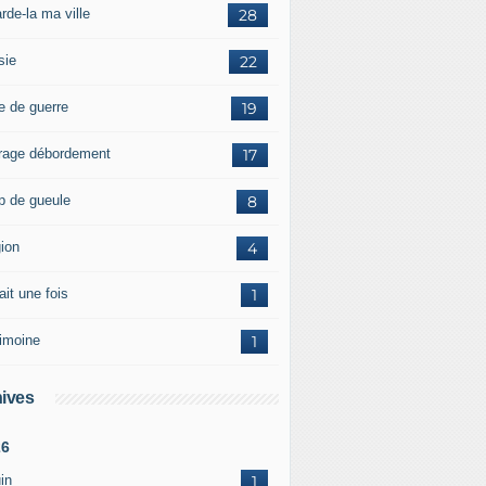
rde-la ma ville
28
sie
22
e de guerre
19
rage débordement
17
p de gueule
8
gion
4
tait une fois
1
rimoine
1
ives
26
in
1