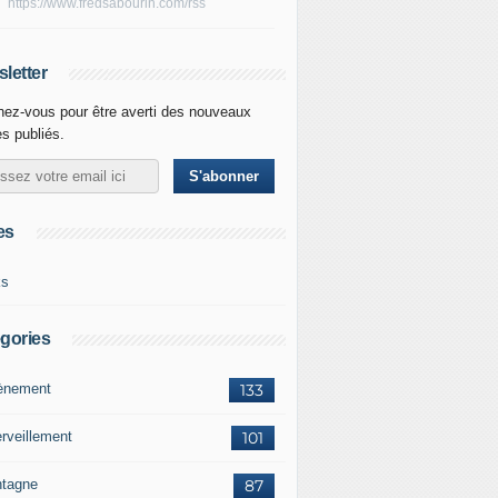
https://www.fredsabourin.com/rss
letter
ez-vous pour être averti des nouveaux
es publiés.
es
ks
gories
vènement
133
rveillement
101
tagne
87