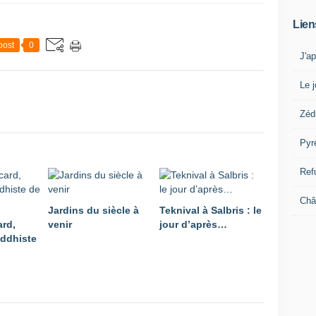
Lien
post
0
J'a
Le j
Zéd
Pyr
Ref
Châ
Jardins du siècle à
Teknival à Salbris : le
ard,
venir
jour d’après…
ddhiste