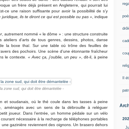
rega
oque un frère déjà présent en Angleterre, qui pourrait lui
t-ce une raison suffisante pour avoir la possibilité de s’y
poé
te juridique, ils te diront ce qui est possible ou pas »
, indique
drôl
r
, autrement nommé « le dôme » : une structure construite
s ateliers d’arts de tous genres, dessins, photos, danse
cad
e la boxe thaï. Sur une table où trône des feuilles de
travers des pochoirs. Une scène d’une étonnante fraîcheur
cou
ns le contexte.
« Avec ça, j’oublie, un peu »
, dit-il, à peine
reli
Il é
a zone sud, qui doit être démantelée -
pat
en et soudanais, où le thé coule dans les tasses à peine
Arch
ne, aménagés avec un sens de la débrouille à reléguer
petit joueur. Dans l’entrée, un homme pédale sur un vélo
20
e courant nécessaire à la recharge de téléphones portables
r une gazinière reviennent des oignons. Un brasero dehors
Ju