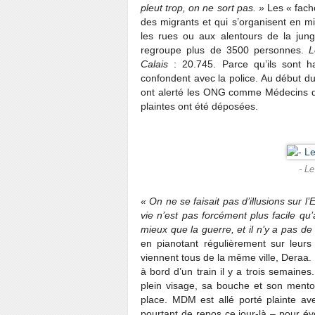
pleut trop, on ne sort pas. »
Les « fach
des migrants et qui s’organisent en mi
les rues ou aux alentours de la ju
regroupe plus de 3500 personnes.
L
Calais
: 20.745. Parce qu’ils sont h
confondent avec la police. Au début du
ont alerté les ONG comme Médecins 
plaintes ont été déposées.
- Le
« On ne se faisait pas d’illusions sur l’
vie n’est pas forcément plus facile qu’
mieux que la guerre, et il n’y a pas de
en pianotant régulièrement sur leur
viennent tous de la même ville, Deraa
à bord d’un train il y a trois semaines
plein visage, sa bouche et son mento
place. MDM est allé porté plainte ave
pourtant de repos ce jour-là – pour év