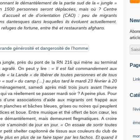
rdonnant le démantèlement de la partie sud de la « jungle »
ron 1500 personnes seront déplacées, mais où ? Centre
e d’accueil et de d’orientation (CAO) : peu de migrants
News
ions dantesques dans lesquelles ils évoluent actuellement.
refuges de fortune, entre thé et restaurants afghans.
Abonn
articl
 la jungle, près du pont de la RN 216 qui mène au terminal
Pag
st agrafé. On peut y lire :
« Il est fait commandement aux
it de « la Lande » de libérer de toutes personnes et de tous
Lin
e « sud » du camp (…) au plus tard le mardi 23 février à 20
éménagement, samedi après midi trois jours avant l’heure
qui va réellement se passer mardi soir ? A peine plus. Pour
Caté
s d’une associations d'aide aux migrants ont frappé aux
en planches et bâches bleues, grises ou noires qui peuplent
l'é
dices et boue. Entre musique et thé offert de bon cœur, les
 de démantèlement, mais demeurent flegmatiques. A croire
éme
poir s’amoindri de jour en jour.
« On essaie de sortir toutes
r petit
shelter
capitonné de tissus aux couleurs du club de
mon
e plus en plus de se faire taper par les fachos. Et quand il