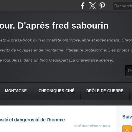
jour. D'après fred sabourin
ets & press-book d'un journaliste omnivore, libre et indépendant. Chro
récits de voyages et de montagne, littérature protéiforme. Des photos 
r le tout. Aussi dans un blog Médiapart (La charentaise libérée).
MONTAGNE
CHRONIQUES CINÉ
DRÔLE DE GUERRE
K
CONTACT
Suiv
osité et dangerosité de l’homme
Publié dans
#Presse book