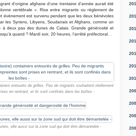
20
grant d’origine afghane d’une trentaine d’année aurait été
lonne vertébrale »
. Rixe entre migrants ou règlement de
 Cet évènement est survenu pendant que les deux bénévoles
20
 par les Syriens, Libyens, Soudanais et Afghans, comme un
 à deux pas des dunes de Calais. Grande générosité et
20
usqu’à quand ? Mardi soir, 20 heures, l’arrêté préfectoral…
20
20
20
20
ainers entourés de grilles. Peu de migrants souhaitent réellement
20
ises en rentrant, et ils sont confinés dans les boîtes -
20
20
unes, elle aussi sur la zone sud qui doit être démantelée -
20