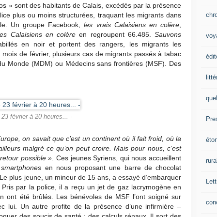
os » sont des habitants de Calais, excédés par la présence
chr
lice plus ou moins structurées, traquant les migrants dans
ngle. Un groupe Facebook,
les vrais Calaisiens en colère
,
es Calaisiens en colère
en regroupent 66.485.
Sauvons
voy
abillés en noir et portent des rangers, les migrants les
 mois de février, plusieurs cas de migrants passés à tabac
édit
du Monde (MDM) ou Médecins sans frontières (MSF). Des
litt
que
 23 février à 20 heures... -
Pre
Europe, on savait que c’est un continent où il fait froid, où la
éto
ailleurs malgré ce qu’on peut croire. Mais pour nous, c’est
 retour possible »
. Ces jeunes Syriens, qui nous accueillent
rura
s
smartphones
en nous proposant une barre de chocolat
. Le plus jeune, un mineur de 15 ans, a essayé d’embarquer
Lett
. Pris par la police, il a reçu un jet de gaz lacrymogène en
n ont été brûlés. Les bénévoles de MSF l’ont soigné sur
con
c lui. Un autre profite de la présence d’une infirmière –
oquer des soucis de santé : des calculs rénaux. Il sort des