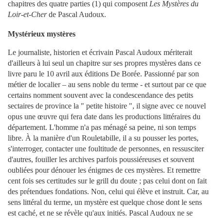
chapitres des quatre parties (1) qui composent
Les Mystères du
Loir-et-Cher
de Pascal Audoux.
Mystérieux mystères
Le journaliste, historien et écrivain Pascal Audoux mériterait
d'ailleurs à lui seul un chapitre sur ses propres mystères dans ce
livre paru le 10 avril aux éditions De Borée. Passionné par son
métier de localier – au sens noble du terme - et surtout par ce que
certains nomment souvent avec la condescendance des petits
sectaires de province la " petite histoire ", il signe avec ce nouvel
opus une œuvre qui fera date dans les productions littéraires du
département. L'homme n'a pas ménagé sa peine, ni son temps
libre. À la manière d'un Rouletabille, il a su pousser les portes,
s'interroger, contacter une foultitude de personnes, en ressusciter
d'autres, fouiller les archives parfois poussiéreuses et souvent
oubliées pour dénouer les énigmes de ces mystères. Et remettre
cent fois ses certitudes sur le grill du doute ; pas celui dont on fait
des prétendues fondations. Non, celui qui élève et instruit. Car, au
sens littéral du terme, un mystère est quelque chose dont le sens
est caché, et ne se révèle qu'aux initiés. Pascal Audoux ne se