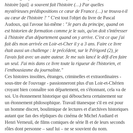
histoire
[qui]
a souvent fait l'histoire (…) Par quelles
mystérieuses prédispositions ce cœur de France (…) se trouva-t-il
au cœur de l'histoire ? "
C'est tout l'objet du livre de Pascal
Audoux, qui l'avoue lui-même :
"Je pars du principe, quand on
est historien de formation comme je le suis, qu'on doit s'intéresser
à l'histoire d'un département quand on y arrive. C'est ce que j'ai
fait dès mon arrivée en Loir-et-Cher il y a 3 ans. Faire ce livre
était aussi un challenge : le précédent, sur le Périgord (2), je
l'avais fait avec un autre auteur. Je me suis lancé le défi d'en faire
un seul. J'ai mis dans ce livre toute la rigueur de l'historien, et
l’enthousiasme du journaliste."
Ces histoires insolites, étranges, criminelles et extraordinaires -
sous-titre de l'ouvrage - passionneront plus d'un Loir-et-Chérien
croyant bien connaître son département, en s'étonnant, cela va de
soi. Un étonnement historique qui débouchera certainement sur
un étonnement philosophique. Travail titanesque s'il en est pour
un homme discret, boulimique de lectures et d'archives historiques
autant que fan des répliques du cinéma de Michel Audiard et
Henri Verneuil, de films comiques de série B et de leurs seconds
rôles dont personne – sauf lui – ne se souvient du nom.