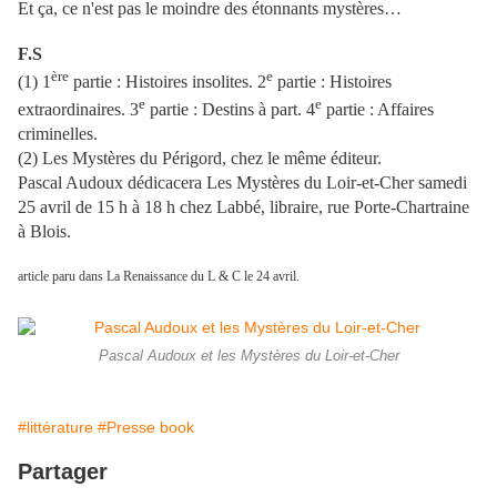
Et ça, ce n'est pas le moindre des étonnants mystères…
F.S
ère
e
(1) 1
partie : Histoires insolites. 2
partie : Histoires
e
e
extraordinaires. 3
partie : Destins à part. 4
partie : Affaires
criminelles.
(2) Les Mystères du Périgord, chez le même éditeur.
Pascal Audoux dédicacera Les Mystères du Loir-et-Cher samedi
25 avril de 15 h à 18 h chez Labbé, libraire, rue Porte-Chartraine
à Blois.
article paru dans La Renaissance du L & C le 24 avril.
Pascal Audoux et les Mystères du Loir-et-Cher
#littérature
#Presse book
Partager