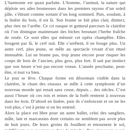
L’harmonie est quasi parfaite. L’homme, l’animal, la nature qui
déploie ses ailes brumeuses dans les premiers rayons d’un soleil
pâle, s’étirant comme sortant d’un long sommeil. Puis, soudain, à
la lisière du bois, il est là. Son brame se fait plus clair, distinct,
plus rien ne l’arrête. Ce cri rauque et guttural parcours la clairière
où l’on distingue maintenant des biches broutant l’herbe fraîche
de rosée. Ce sont elles qui mènent cet opéra champêtre. Elles
bougent par là, le cerf suit. Elle s’arrêtent, il ne bouge plus. Un
autre cerf, plus jeune, se mêle au spectacle vivant d’un rituel
immuable. Lui ne brame pas, trop jeune encore pour risquer les
coups de bois de l’ancien, plus gros, plus fort. Il sait par instinct
que son heure n’est pas encore venue. L’année prochaine, peut-
être, si tout va bien.
Le jour se lève. Chaque forme est désormais visible dans la
clairière, le chant des oiseaux se mêle à cette symphonie d’un
nouveau monde qui renait sans cesse, depuis… des siècles. C’est
aussi l’heure où ces rois et reines de la forêt rentrent à nouveau
dans les bois. D’abord en lisière, puis ils s’enfoncent et on ne les
voit plus, c’est à peine si on les entend.
Alors la place est libre pour un autre ballet, celui des sangliers,
mâle, laie et marcassins dont certains ne semblent pas avoir plus
de huit jours. De leurs groins ils fouillent et retournent le sol,