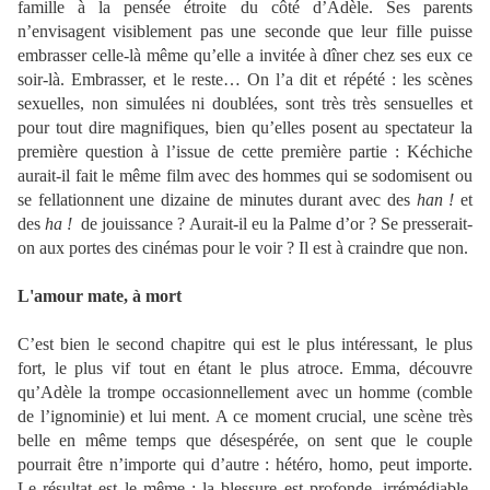
famille à la pensée étroite du côté d’Adèle. Ses parents
n’envisagent visiblement pas une seconde que leur fille puisse
embrasser celle-là même qu’elle a invitée à dîner chez ses eux ce
soir-là. Embrasser, et le reste… On l’a dit et répété : les scènes
sexuelles, non simulées ni doublées, sont très très sensuelles et
pour tout dire magnifiques, bien qu’elles posent au spectateur la
première question à l’issue de cette première partie : Kéchiche
aurait-il fait le même film avec des hommes qui se sodomisent ou
se fellationnent une dizaine de minutes durant avec des
han !
et
des
ha !
de jouissance ? Aurait-il eu la Palme d’or ? Se presserait-
on aux portes des cinémas pour le voir ? Il est à craindre que non.
L'amour mate, à mort
C’est bien le second chapitre qui est le plus intéressant, le plus
fort, le plus vif tout en étant le plus atroce. Emma, découvre
qu’Adèle la trompe occasionnellement avec un homme (comble
de l’ignominie) et lui ment. A ce moment crucial, une scène très
belle en même temps que désespérée, on sent que le couple
pourrait être n’importe qui d’autre : hétéro, homo, peut importe.
Le résultat est le même : la blessure est profonde, irrémédiable,