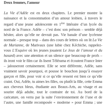
Deux femmes, l'amour
La Vie d’Adèle
est en deux chapitres. Le premier montre la
naissance et la consommation d’un amour lesbien, à travers le
ère
regard d’une jeune adolescente en 1
littéraire d’un lycée du
nord de la France. Adèle – c’est donc son prénom – semble déjà
hésiter, alors qu’elle ne devrait pas. Vie banale d’une lycéenne
normale – presque trop – dans des cours de lettres où on lit
La Vie
de Marianne,
de Marivaux (une lubie chez Kéchiche, rappelez-
vous
L’Esquive
où les jeunes jouaient
Le
Jeux de l’amour et du
hasard
) avec une attention et un silence que beaucoup de profs –
ils iront voir le film car ils lisent Télérama et écoutent France Inter
– jalouseront certainement. Elle se sent différente, Adèle, sans
vraiment savoir pourquoi, et pousse le bouchon jusqu’à essayer
garçon et fille, pour voir si ce qu’elle ressent est bien ce qu’elle
craint. Oui, Adèle, tu aimes les filles, ou plutôt la fille, cette Emma
aux cheveux bleus, étudiante aux Beaux-Arts, au visage et au
sourire déjà adulte, tout le contraire de toi. Au bord de la
caricature, on verra par la suite l’environnement de l’une et de
l’autre, une famille recomposée « moderne » pour Emma ; une