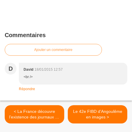
Commentaires
Ajouter un commentaire
D
David
18/01/2015 12:57
<br />
Répondre
< La France découvre
Le 42e FIBD d'Angoulême
l’existence des journaux en
en images >
papier et des kiosquiers
(Legorafi)