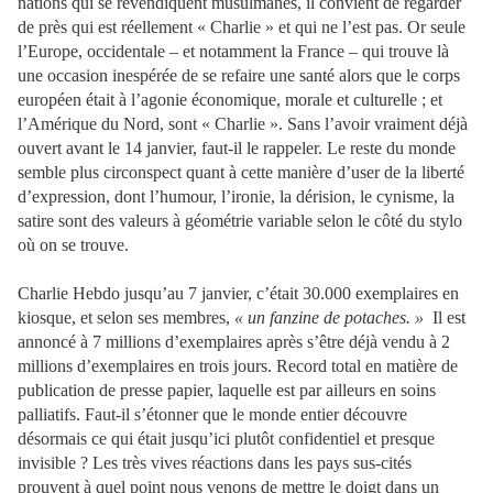
nations qui se revendiquent musulmanes, il convient de regarder
de près qui est réellement « Charlie » et qui ne l’est pas. Or seule
l’Europe, occidentale – et notamment la France – qui trouve là
une occasion inespérée de se refaire une santé alors que le corps
européen était à l’agonie économique, morale et culturelle ; et
l’Amérique du Nord, sont « Charlie ». Sans l’avoir vraiment déjà
ouvert avant le 14 janvier, faut-il le rappeler. Le reste du monde
semble plus circonspect quant à cette manière d’user de la liberté
d’expression, dont l’humour, l’ironie, la dérision, le cynisme, la
satire sont des valeurs à géométrie variable selon le côté du stylo
où on se trouve.
Charlie Hebdo jusqu’au 7 janvier, c’était 30.000 exemplaires en
kiosque, et selon ses membres,
« un fanzine de potaches. »
Il est
annoncé à 7 millions d’exemplaires après s’être déjà vendu à 2
millions d’exemplaires en trois jours. Record total en matière de
publication de presse papier, laquelle est par ailleurs en soins
palliatifs. Faut-il s’étonner que le monde entier découvre
désormais ce qui était jusqu’ici plutôt confidentiel et presque
invisible ? Les très vives réactions dans les pays sus-cités
prouvent à quel point nous venons de mettre le doigt dans un