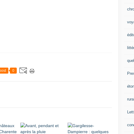
chr
voy
édit
litt
que
post
0
Pre
éto
rura
Lett
con