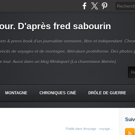
jour. D'après fred sabourin
ets & press-book d'un journaliste omnivore, libre et indépendant. Chro
récits de voyages et de montagne, littérature protéiforme. Des photos 
r le tout. Aussi dans un blog Médiapart (La charentaise libérée).
MONTAGNE
CHRONIQUES CINÉ
DRÔLE DE GUERRE
K
CONTACT
Suiv
Publié dans
#voyage - voyage...