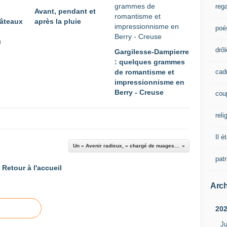
rega
Avant, pendant et
hâteaux
après la pluie
poé
e
)
drôl
Gargilesse-Dampierre
: quelques grammes
cad
de romantisme et
impressionnisme en
Berry - Creuse
cou
reli
Il é
Un « Avenir radieux, » chargé de nuages…
pat
Retour à l'accueil
Arch
20
Ju