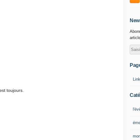
News
Abonn
articl
Pag
Lin
est toujours.
Caté
l'é
éme
mon