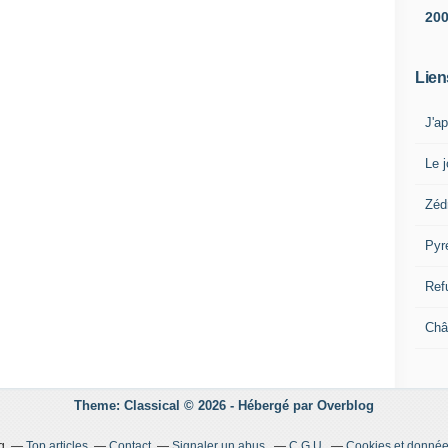
20
Lien
J'a
Le j
Zéd
Pyr
Ref
Châ
Theme: Classical © 2026 -
Hébergé par
Overblog
g
Top articles
Contact
Signaler un abus
C.G.U.
Cookies et donnée