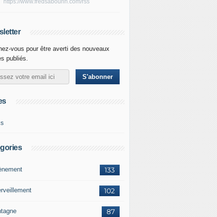
https://www.fredsabourin.com/rss
letter
ez-vous pour être averti des nouveaux
es publiés.
es
ks
gories
vènement
133
rveillement
102
tagne
87