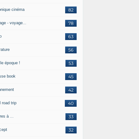
onique cinéma
82
age - voyage...
78
o
63
érature
56
lle époque !
53
sse book
45
nnement
42
l road trip
40
res à ...
33
cept
32