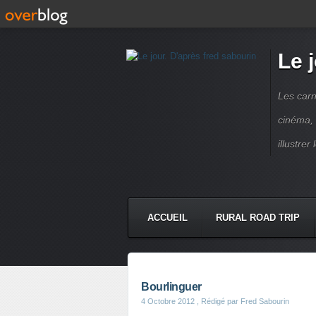
Le 
Les carn
cinéma, 
illustre
ACCUEIL
RURAL ROAD TRIP
LETTRES À...
PRESSE BOO
Bourlinguer
4 Octobre 2012
, Rédigé par Fred Sabourin