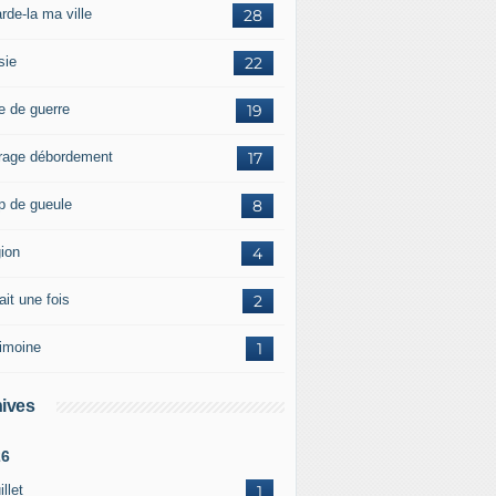
rde-la ma ville
28
sie
22
e de guerre
19
rage débordement
17
p de gueule
8
gion
4
tait une fois
2
rimoine
1
ives
26
illet
1