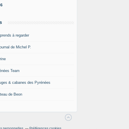
06
s
pprends à regarder
ournal de Michel P.
rine
énées Team
uges & cabanes des Pyrénées
teau de Beon
s personnelles
Préférences cookies