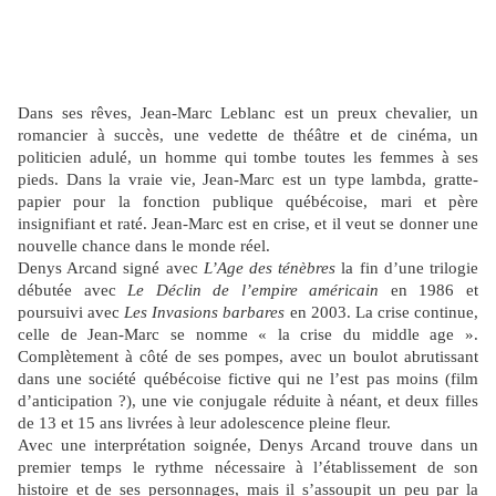
Dans ses rêves, Jean-Marc Leblanc est un preux chevalier, un
romancier à succès, une vedette de théâtre et de cinéma, un
politicien adulé, un homme qui tombe toutes les femmes à ses
pieds. Dans la vraie vie, Jean-Marc est un type lambda, gratte-
papier pour la fonction publique québécoise, mari et père
insignifiant et raté. Jean-Marc est en crise, et il veut se donner une
nouvelle chance dans le monde réel.
Denys Arcand signé avec
L’Age des ténèbres
la fin d’une trilogie
débutée avec
Le Déclin de l’empire américain
en 1986 et
poursuivi avec
Les Invasions barbares
en 2003. La crise continue,
celle de Jean-Marc se nomme « la crise du middle age ».
Complètement à côté de ses pompes, avec un boulot abrutissant
dans une société québécoise fictive qui ne l’est pas moins (film
d’anticipation ?), une vie conjugale réduite à néant, et deux filles
de 13 et 15 ans livrées à leur adolescence pleine fleur.
Avec une interprétation soignée, Denys Arcand trouve dans un
premier temps le rythme nécessaire à l’établissement de son
histoire et de ses personnages, mais il s’assoupit un peu par la