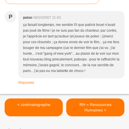
P
patoo
08/10/2007 11:43
ça faisait longtemps, me semble t'il que patrick bruel n'avait
pas joué de films ! je ne suis pas fan du chanteur, par contre,
je l'apprécie en tant qu'acteur (et joueur de poker ;-))merci
pour ces résumés ; ça donne envie de voir le film... ça me fera
bouger de ma campagne (car le dernier film que j'ai vu ; j'ai
honte... c'est "gang of new york"....au plaisir de te voir sur mon
tout nouveau blog,amicalement, patoops : pour te raffraichir la
mémoire, j'avais gagné, le concours... de la rue secrète de
paris... j'ai pas eu ma tablette de choco !
Répondre
< cinématographe
RH = Ressources
Humaines >