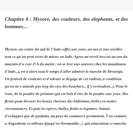
Chapitre 4 : Mysore, des couleurs, des elephants, et des
hommes...
Mysore, au centre du sud de l'Inde, offre aux yeux, au nez et aux oreilles
tout ce qu'on peut rever de mieux en Inde. Apres un reveil tres tot au son du
muezzin d'a cote (5 h du matin : on se leve aux aurores chez les musulmans
d'Inde...), on a alors tout le temps d'aller admirer le marche de Devaraja.
Un festival de couleurs et d'odeurs se degage de cet endroit, a condition
qu'on ne s'attarde pas trop du cote des bouchers... (j'y reviendrai...). Pour le
reste, de la poudre de peinture qui est loin d'etre de la poudre aux yeux. Des
fleurs pour decorer les beaux cheveux des Indiennes, belles en toutes
circonstances. Et puis les epices, huiles, fruits et legumes. Autant
d'echoppes que de parfums, un pays de commerce permanent. J'en connais
a Angouleme et ailleurs (jusqu'en Normandie...) qui aimeraient ce marche.