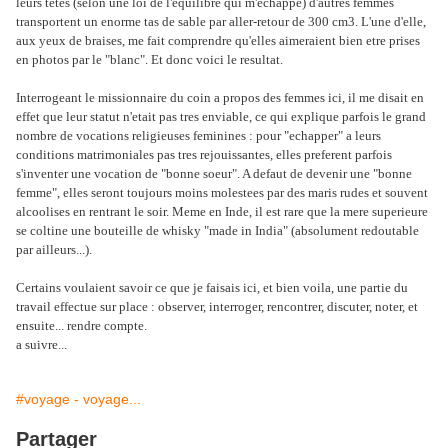
leurs tetes (selon une loi de l'equilibre qui m'echappe) d'autres femmes
transportent un enorme tas de sable par aller-retour de 300 cm3. L'une d'elle,
aux yeux de braises, me fait comprendre qu'elles aimeraient bien etre prises
en photos par le "blanc". Et donc voici le resultat.
Interrogeant le missionnaire du coin a propos des femmes ici, il me disait en
effet que leur statut n'etait pas tres enviable, ce qui explique parfois le grand
nombre de vocations religieuses feminines : pour "echapper" a leurs
conditions matrimoniales pas tres rejouissantes, elles preferent parfois
s'inventer une vocation de "bonne soeur". A defaut de devenir une "bonne
femme", elles seront toujours moins molestees par des maris rudes et souvent
alcoolises en rentrant le soir. Meme en Inde, il est rare que la mere superieure
se coltine une bouteille de whisky "made in India" (absolument redoutable
par ailleurs...).
Certains voulaient savoir ce que je faisais ici, et bien voila, une partie du
travail effectue sur place : observer, interroger, rencontrer, discuter, noter, et
ensuite... rendre compte.
a suivre...
#voyage - voyage...
Partager