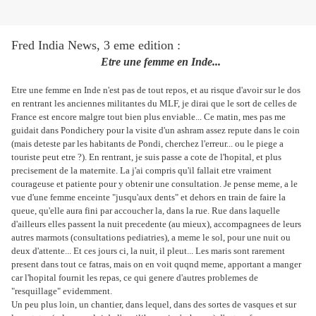
Fred India News, 3 eme edition :
Etre une femme en Inde...
Etre une femme en Inde n'est pas de tout repos, et au risque d'avoir sur le dos
en rentrant les anciennes militantes du MLF, je dirai que le sort de celles de
France est encore malgre tout bien plus enviable... Ce matin, mes pas me
guidait dans Pondichery pour la visite d'un ashram assez repute dans le coin
(mais deteste par les habitants de Pondi, cherchez l'erreur... ou le piege a
touriste peut etre ?). En rentrant, je suis passe a cote de l'hopital, et plus
precisement de la maternite. La j'ai compris qu'il fallait etre vraiment
courageuse et patiente pour y obtenir une consultation. Je pense meme, a le
vue d'une femme enceinte "jusqu'aux dents" et dehors en train de faire la
queue, qu'elle aura fini par accoucher la, dans la rue. Rue dans laquelle
d'ailleurs elles passent la nuit precedente (au mieux), accompagnees de leurs
autres marmots (consultations pediatries), a meme le sol, pour une nuit ou
deux d'attente... Et ces jours ci, la nuit, il pleut... Les maris sont rarement
present dans tout ce fatras, mais on en voit quqnd meme, apportant a manger
car l'hopital fournit les repas, ce qui genere d'autres problemes de
"resquillage" evidemment.
Un peu plus loin, un chantier, dans lequel, dans des sortes de vasques et sur