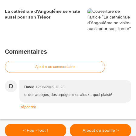
La cathédrale d'Angoulême se visite
aussi pour son Trésor
Commentaires
Ajouter un commentaire
D
David
12/06/2009 18:28
et des arpèges, des arpèges mes aïeux... quel plaisir!
Répondre
< Fou - foot !
A bout de souffle >