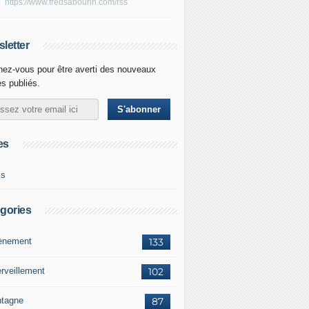
https://www.fredsabourin.com/rss
letter
ez-vous pour être averti des nouveaux
es publiés.
es
ks
gories
vènement
133
rveillement
102
tagne
87