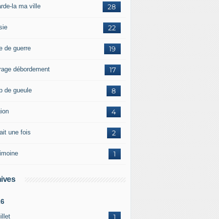
rde-la ma ville
28
sie
22
e de guerre
19
rage débordement
17
p de gueule
8
gion
4
tait une fois
2
rimoine
1
ives
26
illet
1