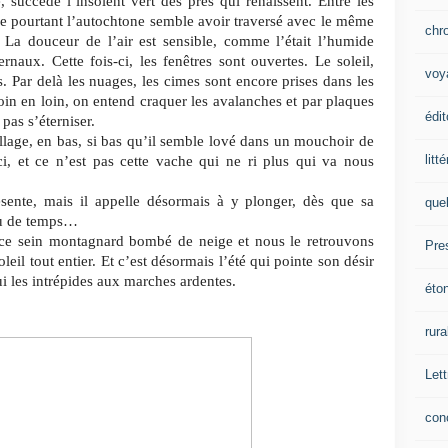
, succède l’insolent vert des prés qui renaissent. Entre les
ue pourtant l’autochtone semble avoir traversé avec le même
chr
. La douceur de l’air est sensible, comme l’était l’humide
rnaux. Cette fois-ci, les fenêtres sont ouvertes. Le soleil,
voy
. Par delà les nuages, les cimes sont encore prises dans les
in en loin, on entend craquer les avalanches et par plaques
édit
pas s’éterniser.
village, en bas, si bas qu’il semble lové dans un mouchoir de
litt
, et ce n’est pas cette vache qui ne ri plus qui va nous
sente, mais il appelle désormais à y plonger, dès que sa
que
eu de temps…
 ce sein montagnard bombé de neige et nous le retrouvons
Pre
oleil tout entier. Et c’est désormais l’été qui pointe son désir
ui les intrépides aux marches ardentes.
éto
rura
Lett
con