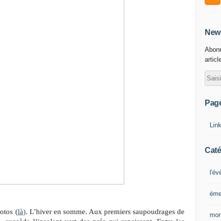
News
Abonn
articl
Pag
Lin
Caté
l'é
éme
otos (
là
)
. L’hiver en somme. Aux premiers saupoudrages de
mon