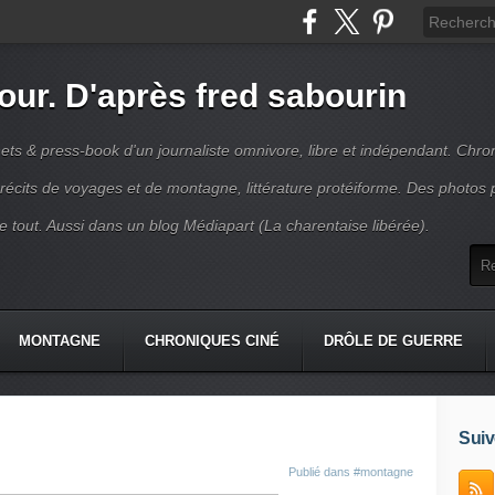
jour. D'après fred sabourin
ets & press-book d'un journaliste omnivore, libre et indépendant. Chro
récits de voyages et de montagne, littérature protéiforme. Des photos 
r le tout. Aussi dans un blog Médiapart (La charentaise libérée).
MONTAGNE
CHRONIQUES CINÉ
DRÔLE DE GUERRE
K
CONTACT
Suiv
Publié dans
#montagne