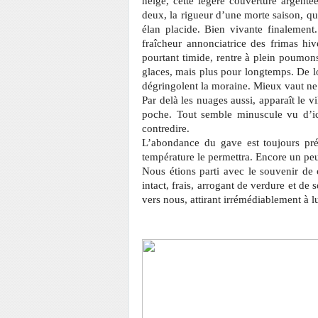
neige, cette légère couverture argentée
deux, la rigueur d’une morte saison, q
élan placide. Bien vivante finalement
fraîcheur annonciatrice des frimas hive
pourtant timide, rentre à plein poumons
glaces, mais plus pour longtemps. De lo
dégringolent la moraine. Mieux vaut ne 
Par delà les nuages aussi, apparaît le 
poche. Tout semble minuscule vu d’ici
contredire.
L’abondance du gave est toujours pré
température le permettra. Encore un p
Nous étions parti avec le souvenir de
intact, frais, arrogant de verdure et de s
vers nous, attirant irrémédiablement à l