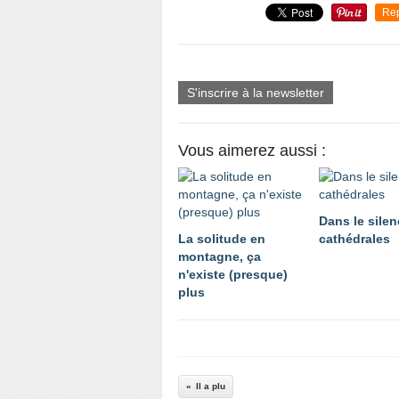
Re
S'inscrire à la newsletter
Vous aimerez aussi :
Dans le sile
La solitude en
cathédrales
montagne, ça
n'existe (presque)
plus
Il a plu