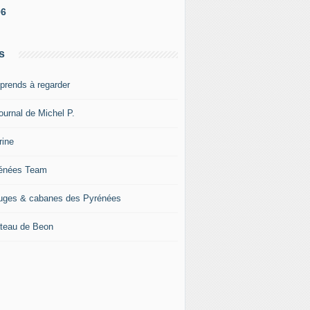
06
s
pprends à regarder
ournal de Michel P.
rine
énées Team
uges & cabanes des Pyrénées
teau de Beon