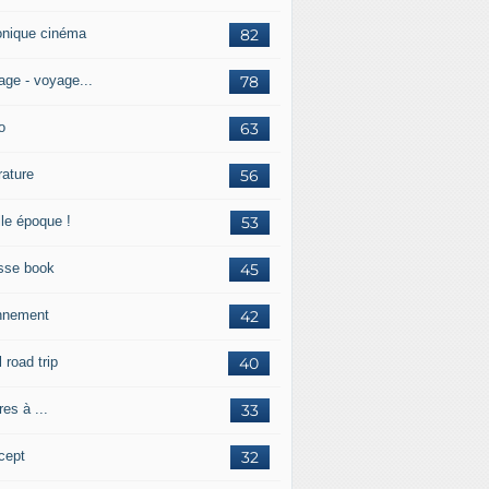
onique cinéma
82
age - voyage...
78
o
63
érature
56
lle époque !
53
sse book
45
nnement
42
l road trip
40
res à ...
33
cept
32