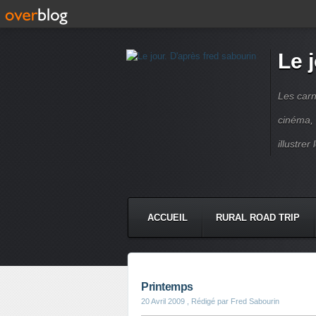
Le 
Les carn
cinéma, 
illustre
ACCUEIL
RURAL ROAD TRIP
LETTRES À...
PRESSE BOO
Printemps
20 Avril 2009
, Rédigé par Fred Sabourin