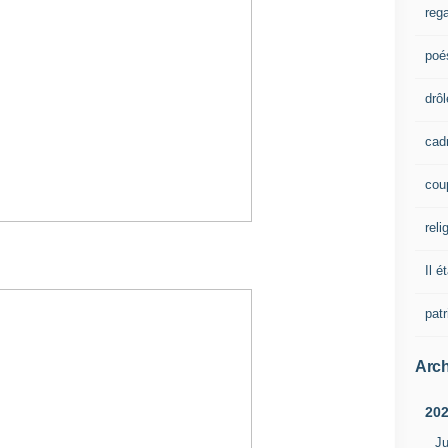
rega
poé
drôl
cad
cou
reli
Il é
pat
Arch
20
Ju