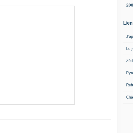
20
Lien
J'a
Le j
Zéd
Pyr
Ref
Châ