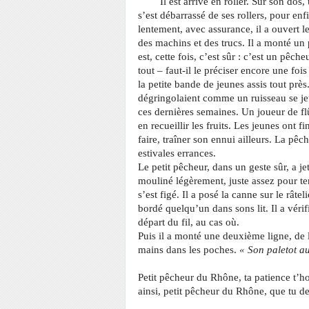
Il est arrivé en roller. Sur son dos, 
s’est débarrassé de ses rollers, pour en
lentement, avec assurance, il a ouvert le
des machins et des trucs. Il a monté un p
est, cette fois, c’est sûr : c’est un pêch
tout – faut-il le préciser encore une foi
la petite bande de jeunes assis tout près
dégringolaient comme un ruisseau se jet
ces dernières semaines. Un joueur de flû
en recueillir les fruits. Les jeunes ont fi
faire, traîner son ennui ailleurs. La pê
estivales errances.
Le petit pêcheur, dans un geste sûr, a je
mouliné légèrement, juste assez pour ten
s’est figé. Il a posé la canne sur le râtel
bordé quelqu’un dans sons lit. Il a vérif
départ du fil, au cas où.
Puis il a monté une deuxième ligne, de 
mains dans les poches.
« Son paletot au
Petit pêcheur du Rhône, ta patience t’ho
ainsi, petit pêcheur du Rhône, que tu d