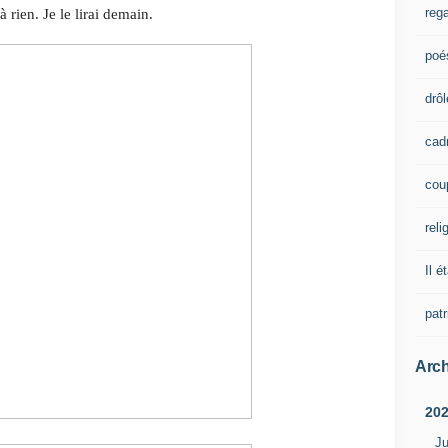
rega
à rien. Je le lirai demain.
poé
drôl
cad
cou
reli
Il é
pat
Arch
20
Ju