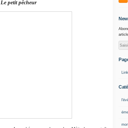
êcheur
News
Abonn
articl
Pag
Lin
Caté
l'é
éme
mon