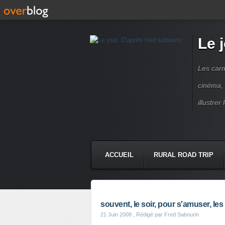
Le 
Les carn
cinéma, 
illustre
ACCUEIL
RURAL ROAD TRIP
LETTRES À...
PRESSE BOO
souvent, le soir, pour s'amuser, l
21 Juin 2008
, Rédigé par Fred Sabourin