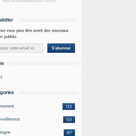
https://www.fredsabourin.com/rss
letter
ez-vous pour être averti des nouveaux
es publiés.
es
ks
gories
vènement
133
rveillement
101
tagne
87