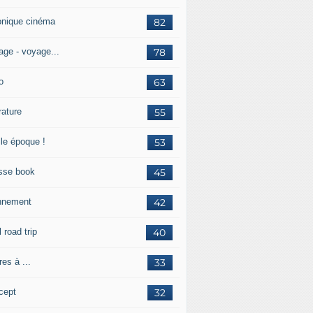
onique cinéma
82
age - voyage...
78
o
63
érature
55
lle époque !
53
sse book
45
nnement
42
l road trip
40
res à ...
33
cept
32