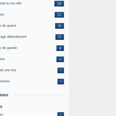
rde-la ma ville
28
sie
22
e de guerre
19
rage débordement
17
p de gueule
8
gion
4
tait une fois
1
rimoine
1
ives
26
in
1