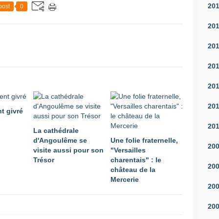
20
post
0
20
20
20
20
20
t givré
20
La cathédrale
d'Angoulême se
Une folie fraternelle,
20
visite aussi pour son
"Versailles
Trésor
charentais" : le
20
château de la
Mercerie
20
20