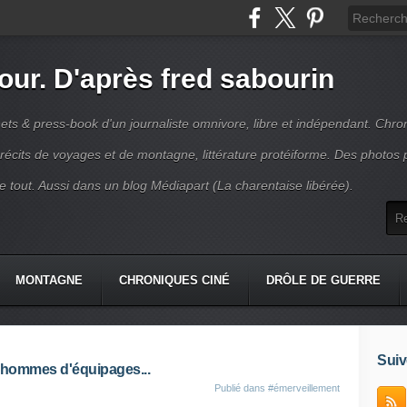
jour. D'après fred sabourin
ets & press-book d'un journaliste omnivore, libre et indépendant. Chro
récits de voyages et de montagne, littérature protéiforme. Des photos 
r le tout. Aussi dans un blog Médiapart (La charentaise libérée).
MONTAGNE
CHRONIQUES CINÉ
DRÔLE DE GUERRE
K
CONTACT
Suiv
es hommes d'équipages...
Publié dans
#émerveillement