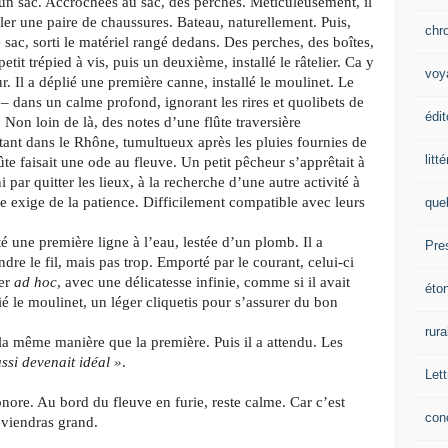
un sac. Accrochées au sac, des perches. Méticuleusement, il
filer une paire de chaussures. Bateau, naturellement. Puis,
chr
 sac, sorti le matériel rangé dedans. Des perches, des boîtes,
etit trépied à vis, puis un deuxième, installé le râtelier. Ca y
voy
eur. Il a déplié une première canne, installé le moulinet. Le
s – dans un calme profond, ignorant les rires et quolibets de
édit
. Non loin de là, des notes d’une flûte traversière
ant dans le Rhône, tumultueux après les pluies fournies de
litt
te faisait une ode au fleuve. Un petit pêcheur s’apprêtait à
ni par quitter les lieux, à la recherche d’une autre activité à
che exige de la patience. Difficilement compatible avec leurs
que
té une première ligne à l’eau, lestée d’un plomb. Il a
Pre
dre le fil, mais pas trop. Emporté par le courant, celui-ci
ier
ad hoc
, avec une délicatesse infinie, comme si il avait
éto
ié le moulinet, un léger cliquetis pour s’assurer du bon
rura
la même manière que la première. Puis il a attendu. Les
ssi devenait idéal »
.
Lett
nore. Au bord du fleuve en furie, reste calme. Car c’est
con
eviendras grand.