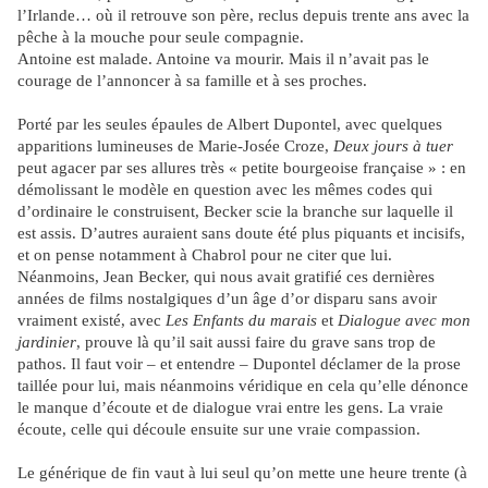
l’Irlande… où il retrouve son père, reclus depuis trente ans avec la
pêche à la mouche pour seule compagnie.
Antoine est malade. Antoine va mourir. Mais il n’avait pas le
courage de l’annoncer à sa famille et à ses proches.
Porté par les seules épaules de Albert Dupontel, avec quelques
apparitions lumineuses de Marie-Josée Croze,
Deux jours à tuer
peut agacer par ses allures très « petite bourgeoise française » : en
démolissant le modèle en question avec les mêmes codes qui
d’ordinaire le construisent, Becker scie la branche sur laquelle il
est assis. D’autres auraient sans doute été plus piquants et incisifs,
et on pense notamment à Chabrol pour ne citer que lui.
Néanmoins, Jean Becker, qui nous avait gratifié ces dernières
années de films nostalgiques d’un âge d’or disparu sans avoir
vraiment existé, avec
Les Enfants du marais
et
Dialogue avec mon
jardinier
, prouve là qu’il sait aussi faire du grave sans trop de
pathos. Il faut voir – et entendre – Dupontel déclamer de la prose
taillée pour lui, mais néanmoins véridique en cela qu’elle dénonce
le manque d’écoute et de dialogue vrai entre les gens. La vraie
écoute, celle qui découle ensuite sur une vraie compassion.
Le générique de fin vaut à lui seul qu’on mette une heure trente (à