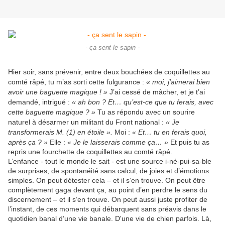
- ça sent le sapin -
Hier soir, sans prévenir, entre deux bouchées de coquillettes au
comté râpé, tu m’as sorti cette fulgurance :
« moi, j’aimerai bien
avoir une baguette magique ! »
J’ai cessé de mâcher, et je t’ai
demandé, intrigué :
« ah bon ? Et… qu’est-ce que tu ferais, avec
cette baguette magique ? »
Tu as répondu avec un sourire
naturel à désarmer un militant du Front national :
« Je
transformerais M. (1) en étoile ».
Moi :
« Et… tu en ferais quoi,
après ça ? »
Elle :
« Je le laisserais comme ça… »
Et puis tu as
repris une fourchette de coquillettes au comté râpé.
L’enfance - tout le monde le sait - est une source i-né-pui-sa-ble
de surprises, de spontanéité sans calcul, de joies et d’émotions
simples. On peut détester cela – et il s’en trouve. On peut être
complètement gaga devant ça, au point d’en perdre le sens du
discernement – et il s’en trouve. On peut aussi juste profiter de
l’instant, de ces moments qui débarquent sans préavis dans le
quotidien banal d’une vie banale. D'une vie de chien parfois. Là,