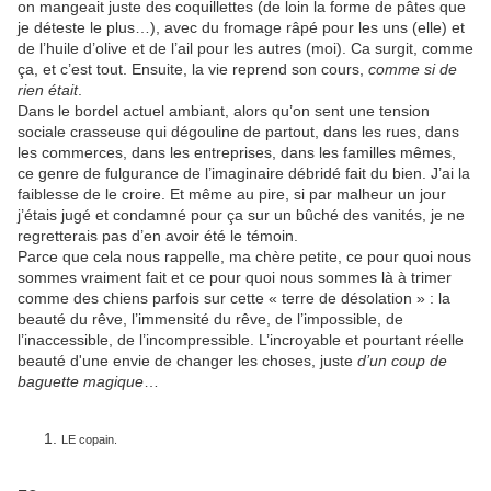
on mangeait juste des coquillettes (de loin la forme de pâtes que
je déteste le plus…), avec du fromage râpé pour les uns (elle) et
de l’huile d’olive et de l’ail pour les autres (moi). Ca surgit, comme
ça, et c’est tout. Ensuite, la vie reprend son cours,
comme si de
rien était
.
Dans le bordel actuel ambiant, alors qu’on sent une tension
sociale crasseuse qui dégouline de partout, dans les rues, dans
les commerces, dans les entreprises, dans les familles mêmes,
ce genre de fulgurance de l’imaginaire débridé fait du bien. J’ai la
faiblesse de le croire. Et même au pire, si par malheur un jour
j’étais jugé et condamné pour ça sur un bûché des vanités, je ne
regretterais pas d’en avoir été le témoin.
Parce que cela nous rappelle, ma chère petite, ce pour quoi nous
sommes vraiment fait et ce pour quoi nous sommes là à trimer
comme des chiens parfois sur cette « terre de désolation » : la
beauté du rêve, l’immensité du rêve, de l’impossible, de
l’inaccessible, de l’incompressible. L’incroyable et pourtant réelle
beauté d'une envie de changer les choses, juste
d’un coup de
baguette magique
…
LE copain.