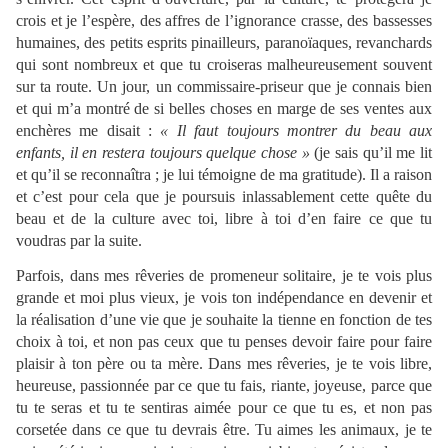
crois et je l’espère, des affres de l’ignorance crasse, des bassesses
humaines, des petits esprits pinailleurs, paranoïaques, revanchards
qui sont nombreux et que tu croiseras malheureusement souvent
sur ta route. Un jour, un commissaire-priseur que je connais bien
et qui m’a montré de si belles choses en marge de ses ventes aux
enchères me disait :
« Il faut toujours montrer du beau aux
enfants, il en restera toujours quelque chose »
(je sais qu’il me lit
et qu’il se reconnaîtra ; je lui témoigne de ma gratitude). Il a raison
et c’est pour cela que je poursuis inlassablement cette quête du
beau et de la culture avec toi, libre à toi d’en faire ce que tu
voudras par la suite.
Parfois, dans mes rêveries de promeneur solitaire, je te vois plus
grande et moi plus vieux, je vois ton indépendance en devenir et
la réalisation d’une vie que je souhaite la tienne en fonction de tes
choix à toi, et non pas ceux que tu penses devoir faire pour faire
plaisir à ton père ou ta mère. Dans mes rêveries, je te vois libre,
heureuse, passionnée par ce que tu fais, riante, joyeuse, parce que
tu te seras et tu te sentiras aimée pour ce que tu es, et non pas
corsetée dans ce que tu devrais être. Tu aimes les animaux, je te