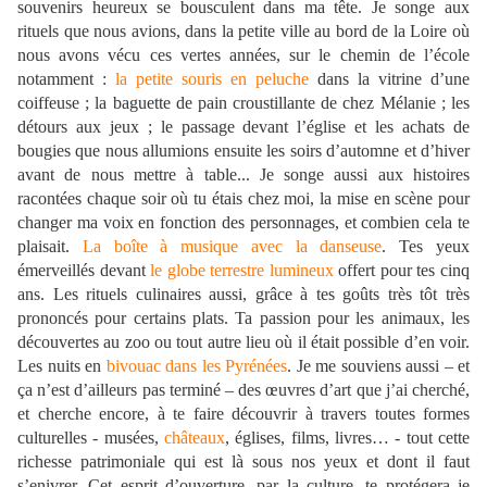
souvenirs heureux se bousculent dans ma tête. Je songe aux
rituels que nous avions, dans la petite ville au bord de la Loire où
nous avons vécu ces vertes années, sur le chemin de l’école
notamment :
la petite souris en peluche
dans la vitrine d’une
coiffeuse ; la baguette de pain croustillante de chez Mélanie ; les
détours aux jeux ; le passage devant l’église et les achats de
bougies que nous allumions ensuite les soirs d’automne et d’hiver
avant de nous mettre à table... Je songe aussi aux histoires
racontées chaque soir où tu étais chez moi, la mise en scène pour
changer ma voix en fonction des personnages, et combien cela te
plaisait.
La boîte à musique avec la danseuse
. Tes yeux
émerveillés devant
le globe terrestre lumineux
offert pour tes cinq
ans. Les rituels culinaires aussi, grâce à tes goûts très tôt très
prononcés pour certains plats. Ta passion pour les animaux, les
découvertes au zoo ou tout autre lieu où il était possible d’en voir.
Les nuits en
bivouac dans les Pyrénées
. Je me souviens aussi – et
ça n’est d’ailleurs pas terminé – des œuvres d’art que j’ai cherché,
et cherche encore, à te faire découvrir à travers toutes formes
culturelles - musées,
châteaux
, églises, films, livres… - tout cette
richesse patrimoniale qui est là sous nos yeux et dont il faut
s’enivrer. Cet esprit d’ouverture, par la culture, te protégera je