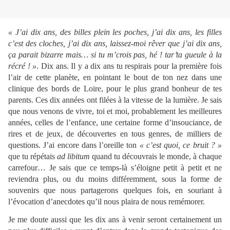
« J’ai dix ans, des billes plein les poches, j’ai dix ans, les filles
c’est des cloches, j’ai dix ans, laissez-moi rêver que j’ai dix ans,
ça parait bizarre mais… si tu m’crois pas, hé ! tar’ta gueule à la
récré ! »
. Dix ans. Il y a dix ans tu respirais pour la première fois
l’air de cette planète, en pointant le bout de ton nez dans une
clinique des bords de Loire, pour le plus grand bonheur de tes
parents. Ces dix années ont filées à la vitesse de la lumière. Je sais
que nous venons de vivre, toi et moi, probablement les meilleures
années, celles de l’enfance, une certaine forme d’insouciance, de
rires et de jeux, de découvertes en tous genres, de milliers de
questions. J’ai encore dans l’oreille ton
« c’est quoi, ce bruit ? »
que tu répétais
ad libitum
quand tu découvrais le monde, à chaque
carrefour… Je sais que ce temps-là s’éloigne petit à petit et ne
reviendra plus, ou du moins différemment, sous la forme de
souvenirs que nous partagerons quelques fois, en souriant à
l’évocation d’anecdotes qu’il nous plaira de nous remémorer.
Je me doute aussi que les dix ans à venir seront certainement un