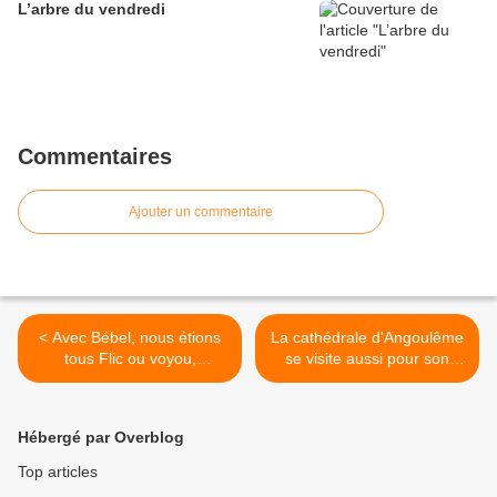
L’arbre du vendredi
Commentaires
Ajouter un commentaire
< Avec Bébel, nous étions
La cathédrale d'Angoulême
tous Flic ou voyou,
se visite aussi pour son
Guignolo, Pierrot le Fou ou
Trésor >
À bout de souffle
Hébergé par Overblog
Top articles