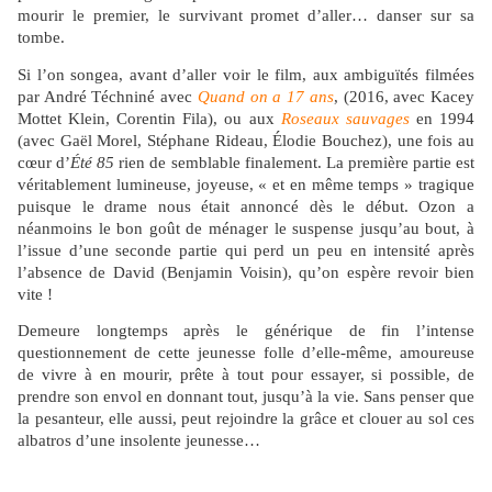
mourir le premier, le survivant promet d’aller… danser sur sa
tombe.
Si l’on songea, avant d’aller voir le film, aux ambiguïtés filmées
par André Téchniné avec
Quand on a 17 ans
, (2016, avec Kacey
Mottet Klein, Corentin Fila), ou aux
Roseaux sauvages
en 1994
(avec Gaël Morel, Stéphane Rideau, Élodie Bouchez), une fois au
cœur d’
Été 85
rien de semblable finalement. La première partie est
véritablement lumineuse, joyeuse, « et en même temps » tragique
puisque le drame nous était annoncé dès le début. Ozon a
néanmoins le bon goût de ménager le suspense jusqu’au bout, à
l’issue d’une seconde partie qui perd un peu en intensité après
l’absence de David (Benjamin Voisin), qu’on espère revoir bien
vite !
Demeure longtemps après le générique de fin l’intense
questionnement de cette jeunesse folle d’elle-même, amoureuse
de vivre à en mourir, prête à tout pour essayer, si possible, de
prendre son envol en donnant tout, jusqu’à la vie. Sans penser que
la pesanteur, elle aussi, peut rejoindre la grâce et clouer au sol ces
albatros d’une insolente jeunesse…