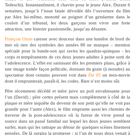
Tedeschi). Instantanément, il chavire pour le jeune Alex. Durant 6
semaines, jusqu’à l’issue fatale dévoilée dès l’ouverture du film
par Alex lui-même, menotté au poignet d’un gendarme dans le
couloir d’un tribunal, les deux garçons sont vivre une forte
attraction, une histoire passionnelle, jusqu’au désastre.
François Ozon
caresse avec douceur dans une lumière de bord de
mer où rien des symboles des années 80 ne manque – mention
spéciale pour la bande-son qui ravira les quadras-quinquas - les
corps et tempéraments de ces deux jeunes adultes à peine sorti de
l’adolescence. L’effet est saisissant dès les premiers plans, grâce à
une image traitée façon pellicule, donnant du grain (à moudre) au
spectateur dont certains peuvent voir dans
Été 85
un teen-movie
dont il emprunterait, paraît-il, les codes. Rien n’est moins sûr.
Père récemment décédé et mère juive un poil envahissante pour
l’un (David) ; père certes présent mais complètement à côté de la
plaque et mère inquiète du devenir de son petit qu’elle ne voit pas
grandir pour l’autre (Alex), le film emprunte aussi les chemins de
traverse de la post-adolescence où la fureur de vivre prend sa
source dans un passé familial sur lequel les deux jeunes semblent
surfer, mais qui les rattrape au détour de quelques scènes finement
pensées. De là surgira la promesse : si l’un de nous deux venait à