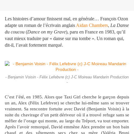
Les histoires d’amour finissent mal, en générale… François Ozon
adapte un roman de l’écrivain anglais
Aidan Chambers
,
La Danse
du coucou
(
Dance on my Grave
), paru en France en 1983, qu’il
vaut mieux traduire par « danse sur ma tombe ». Un roman qui,
dit-il, l’avait fortement marqué.
- Benjamin Voisin - Félix Lefebvre (c) J-C Moireau Mandarin Production
-
C’est l’été, en 1985. Alors que Taxi Girl cherche le garçon depuis
un an, Alex (Félix Lefebvre) se cherche lui-même sans se trouver
vraiment. Sa rencontre fortuite avec David (Benjamin Voisin) à la
suite du chavirage d’un petit dériveur où il a trouvé refuge sans se
méfier de l’orage qui monte, au large du Tréport, va tout emporter.
Après l’avoir remorqué, David emmène Alex prendre un bon bain
chaud et des vêtements secs chez sa mère (Valéria Bruni