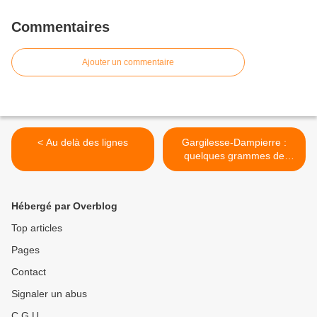
Commentaires
Ajouter un commentaire
< Au delà des lignes
Gargilesse-Dampierre :
quelques grammes de
romantisme et
impressionnisme en Berry -
Creuse >
Hébergé par Overblog
Top articles
Pages
Contact
Signaler un abus
C.G.U.