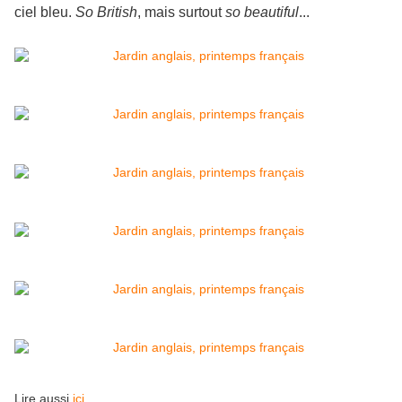
ciel bleu.
So British
, mais surtout
so beautiful
...
Lire aussi
ici
.