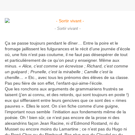
- Sortir vivant -
Ça se passe toujours pendant le dîner… Entre la poire et le
fromage jaillissent les fulgurances et le récit d’une journée d’école
où, une fois n’est pas coutume, il ne faut pas désespérer de tout
et particulièrement de ce qu’on peut y enseigner. Même aux
minus.
« Alice, c’est comme un écrevisse ; Richard, c’est comme
un guépard ; Prunelle, c’est la mirabelle ; Camille c’est la
chenille… »
Etc., avec tous les prénoms des élèves de sa classe.
Pas peu fière de son effet, l’enfant-qui-aime-l’école.
Que les ronchons aux arguments de grammairiens frustrés se
taisent (j’en ai connu, et des retords, qui sont toujours en poste !)
eux qui siffleraient entre leurs gencives que ce sont des « rimes
pauvres ». Elles le sont. On s’en fiche comme d’une guigne,
l’important nous semble l’initiation aux fondements même de la
poésie. Oh ! bien sûr, ce n’est pas encore de la prose ni des
alexandrins façon Jean Racine, ni d’Edmond Rostand, ni du
Musset ou encore moins du Lamartine ; ce n’est pas du Hugo ni
du René Char ou du Rimbaud. Pas plus que du Claudel ou du