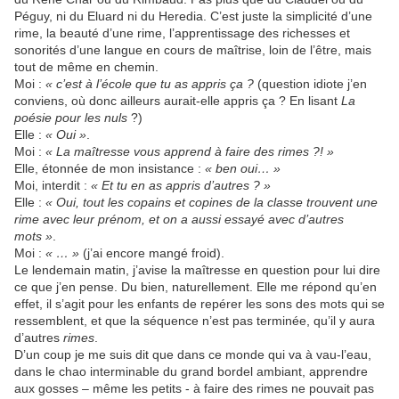
Péguy, ni du Eluard ni du Heredia. C’est juste la simplicité d’une
rime, la beauté d’une rime, l’apprentissage des richesses et
sonorités d’une langue en cours de maîtrise, loin de l’être, mais
tout de même en chemin.
Moi :
« c’est à l’école que tu as appris ça ?
(question idiote j’en
conviens, où donc ailleurs aurait-elle appris ça ? En lisant
La
poésie pour les nuls
?)
Elle :
« Oui »
.
Moi :
« La maîtresse vous apprend à faire des rimes ?! »
Elle, étonnée de mon insistance :
« ben oui… »
Moi, interdit :
« Et tu en as appris d’autres ? »
Elle :
« Oui, tout les copains et copines de la classe trouvent une
rime avec leur prénom, et on a aussi essayé avec d’autres
mots »
.
Moi :
« … »
(j’ai encore mangé froid).
Le lendemain matin, j’avise la maîtresse en question pour lui dire
ce que j’en pense. Du bien, naturellement. Elle me répond qu’en
effet, il s’agit pour les enfants de repérer les sons des mots qui se
ressemblent, et que la séquence n’est pas terminée, qu’il y aura
d’autres
rimes
.
D’un coup je me suis dit que dans ce monde qui va à vau-l’eau,
dans le chao interminable du grand bordel ambiant, apprendre
aux gosses – même les petits - à faire des rimes ne pouvait pas