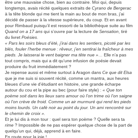
être une mauvaise chose, bien au contraire. Moi qui, depuis
longtemps, avais récité quelques extraits de
Cyrano de Bergerac
à la tête blonde qui me tient la main au bout de mon bras, j’ai
décidé de passer à la vitesse supérieure, du coup. Et en avant
pour Rimbaud puisqu’il est ressorti de la bibliothèque suite au film
Quand on a 17 ans
qui s’ouvre par la lecture de
Sensation
, tiré
du livret
Poésies
.
« Pars les soirs bleus d’été, j’irai dans les sentiers, picoté par les
blés, fouler l’herbe menue : rêveur, j’en sentirai la fraîcheur à mes
pieds. Je laisserai le vent baigner ma tête nue »
… Elle n’a pas
tout compris, mais qui a dit qu’une infusion de poésie devait
produire du fruit immédiatement ?
Je repense aussi et même surtout à Aragon dans
Ce que dit Elsa
que je me suis si souvent récité, comme un mantra, aux heures
bleues d’une vie d’étudiant en histoire, une grande écharpe
autour du cou et la pipe au bec (pour faire style) :
« Que ton
poème soit dans les lieux sans amour où l’on trime où l’on saigne
où l’on crève de froid. Comme un air murmuré qui rend les pieds
moins lourds. Un café noir au point du jour. Un ami rencontré sur
le chemin de croix ».
Et je lui dis à mon tour : quel sera ton poème ? Quelle sera ta
rime
? Impossible de ne pas espérer quelque chose de la part de
quelqu’un qui, déjà, apprend à en faire.
En route pour la joie !