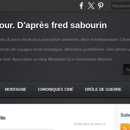
jour. D'après fred sabourin
ets & press-book d'un journaliste omnivore, libre et indépendant. Chro
récits de voyages et de montagne, littérature protéiforme. Des photos 
r le tout. Aussi dans un blog Médiapart (La charentaise libérée).
MONTAGNE
CHRONIQUES CINÉ
DRÔLE DE GUERRE
K
CONTACT
Suiv
lle
Publié dans
#Lettres à ...