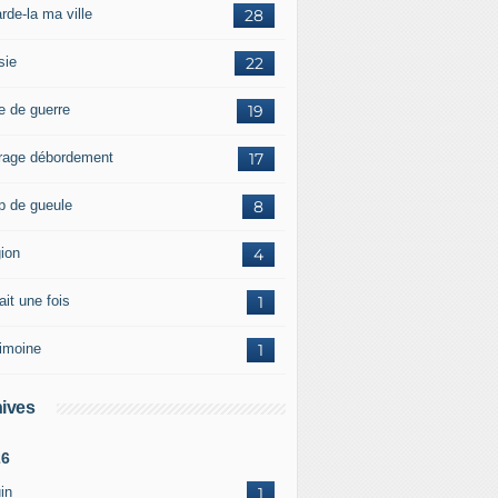
rde-la ma ville
28
sie
22
e de guerre
19
rage débordement
17
p de gueule
8
gion
4
tait une fois
1
rimoine
1
ives
26
in
1