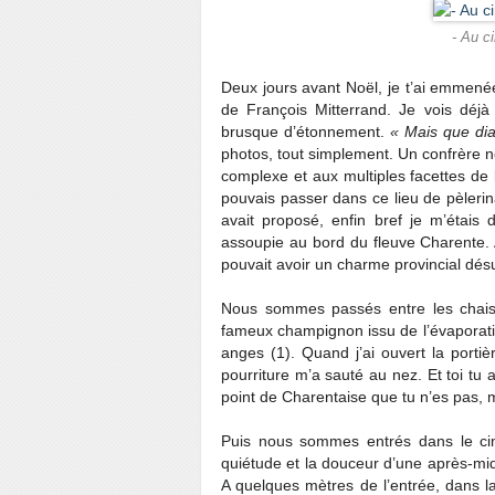
- Au c
Deux jours avant Noël, je t’ai emmené
de François Mitterrand. Je vois déj
brusque d’étonnement.
« Mais que dia
photos, tout simplement. Un confrère no
complexe et aux multiples facettes de 
pouvais passer dans ce lieu de pèlerin
avait proposé, enfin bref je m’étais 
assoupie au bord du fleuve Charente. 
pouvait avoir un charme provincial désu
Nous sommes passés entre les chais 
fameux champignon issu de l’évaporatio
anges (1). Quand j’ai ouvert la portiè
pourriture m’a sauté au nez. Et toi tu a
point de Charentaise que tu n’es pas, 
Puis nous sommes entrés dans le cimet
quiétude et la douceur d’une après-mi
A quelques mètres de l’entrée, dans la