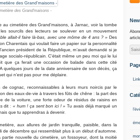
imetière des Grand'maisons -
News
e au cimetière des Grand’maisons, à Jarnac, voir la tombe
à les sourcils des lecteurs se soulever en un mouvement
Abonn
ble allait-il faire là-bas, avec une môme de 4 ans ? »
Des
articl
n Charentais qui voulait faire un papier sur la personnalité
l’ancien président de la République, m’avait demandé si je
age socialo-républicain. C’était même un peu moi qui le lui
dit que ça ferait une occasion de balade dans cette cité
Pag
A quelques jours de la date anniversaire de son décès, ça
et qui n’est pas pour me déplaire.
Lin
de cognac, reconnaissables à leurs murs noircis par le
n des eaux-de-vie à travers les fûts de chêne : la part des
Caté
re de la voiture, une forte odeur de résidus de raisins en
s dit :
« hum ! ça sent bon ici ! »
Tu avais déjà marqué un
l'é
mais que tu apprendras à devenir.
éme
ière, aux allures de jardin tranquille, paisible, dans la
di de décembre qui ressemblait plus à un début d’automne.
mon
 partie nouvelle du cimetière, un fossoyeur, dont la moitié