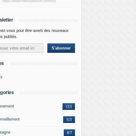
https://www.fredsabourin.com/rss
letter
ez-vous pour être averti des nouveaux
es publiés.
es
ks
gories
vènement
133
rveillement
101
tagne
87