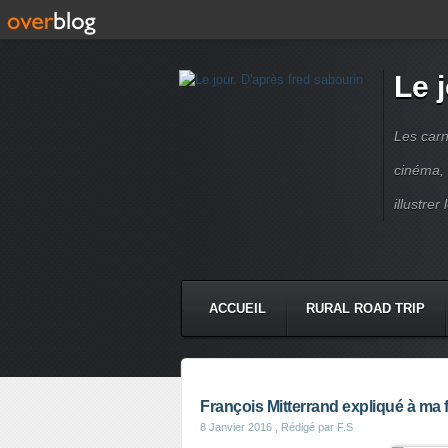
Le 
Les carn
cinéma, 
illustre
ACCUEIL
RURAL ROAD TRIP
LETTRES À...
PRESSE BOO
François Mitterrand expliqué à ma fi
8 Janvier 2016
, Rédigé par F.S