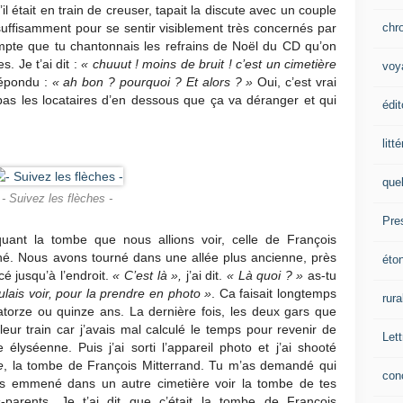
l était en train de creuser, tapait la discute avec un couple
chr
uffisamment pour se sentir visiblement très concernés par
mpte que tu chantonnais les refrains de Noël du CD qu’on
. Je t’ai dit :
« chuuut ! moins de bruit ! c’est un cimetière
voy
répondu :
« ah bon ? pourquoi ? Et alors ? »
Oui, c’est vrai
 pas les locataires d’en dessous que ça va déranger et qui
édit
litt
que
- Suivez les flèches -
Pre
uant la tombe que nous allions voir, celle de François
léché. Nous avons tourné dans une allée plus ancienne, près
éto
é jusqu’à l’endroit.
« C’est là »,
j’ai dit.
« Là quoi ? »
as-tu
ulais voir, pour la prendre en photo »
. Ca faisait longtemps
rura
atorze ou quinze ans. La dernière fois, les deux gars que
eur train car j’avais mal calculé le temps pour revenir de
Lett
élyséenne. Puis j’ai sorti l’appareil photo et j’ai shooté
e
, la tombe de François Mitterrand. Tu m’as demandé qui
con
’avais emmené dans un autre cimetière voir la tombe de tes
-parents. Je t’ai dit que c’était la tombe de François