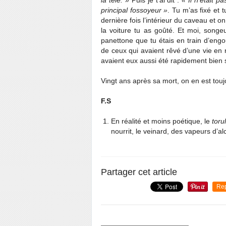
la télé. »
Puis je t’ai dit :
« Il n’était p
principal fossoyeur »
. Tu m’as fixé et 
dernière fois l’intérieur du caveau et o
la voiture tu as goûté. Et moi, songe
panettone que tu étais en train d’eng
de ceux qui avaient rêvé d’une vie en 
avaient eux aussi été rapidement bien 
Vingt ans après sa mort, on en est tou
F.S
En réalité et moins poétique, le
toru
nourrit, le veinard, des vapeurs d’al
Partager cet article
Re