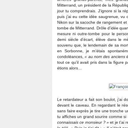
Mitterrand, un président de la Républi
jour tu comprendrais. J’ignore si la ré
puis j’ai eu cette idée saugrenue, vu 
Nikon sur la sacoche de rangement et 
tombe de Mitterrand. Drôle d’idée quand
mesure ni outre-tombe pour le perso
demi siècle d’écart, élève dans le 
souvenu que, le lendemain de sa mort l
en Sorbonne, je m’étais spontaném
condoléances,
« au nom des anciens é
tout ce qu’il avait pris dans la figu
étions alors…
Le retardateur a fait son boulot, j’ai 
devant le caveau. En regardant le résul
sans faire exprès je tire une tronche u
tu affiches un grand sourire comme si o
connaissais ce monsieur ? »
et je t’ai