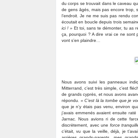
du corps se trouvait dans le caveau qu’i
de gens âgés, mais pas encore trop, s
l’endroit. Je ne me suis pas rendu co
écoutait en boucle depuis trois semaines
ici ! »
Et toi, sans te démonter, tu as 
ça, pourquoi ? A dire vrai ce ne sont
vont s’en plaindre…
Nous avons suivi les panneaux indiq
Mitterrand, c’est très simple, c’est f
de grands cyprès, et nous avons avanc
répondu.
« C’est là la tombe que je vo
que je n’y étais pas venu, environ qu
j’avais emmenés avaient ensuite raté l
Jarnac. Nous avions ri de cette farce 
discrètement, avec une
force tranquill
c’était, vu que la veille, déjà, je t
arrières grands-parents, mes grands