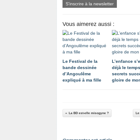
S'inscrire à la newsletter
Vous aimerez aussi :
Le Festival de la
L’enfance s’e
bande dessinée
déjà le temp
d’Angoulême
secrets succ
expliqué à ma fille
gloire de mo
La BD est-elle misogyne ?
Le