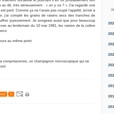
as vraiment socialiste et pourtant il en fut probablement son
tu as dit, très sérieusement :
« on y va ? »
J’ai regardé une
Ja
n est parti. Comme ça ne t’avais pas coupé l’appétit, arrivé à
ur, j’ai compté les grains de raisins secs des tranches de
ouffrer joyeusement. Je songeais aussi que pour beaucoup
20
rose au lendemain du 10 mai 1981, les raisins de la colère
secs.
20
jours au même point.
20
20
la compniacensis
, un champignon microscopique qui se
20
cool.
20
20
post
0
20
20