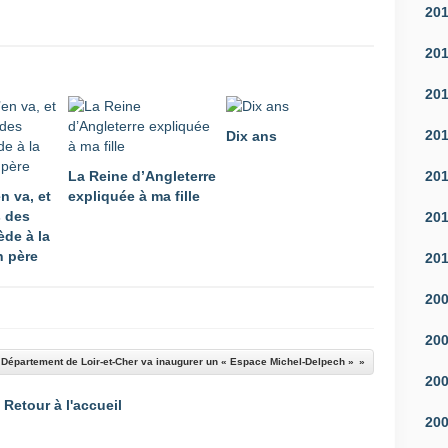
20
20
20
20
Dix ans
20
La Reine d’Angleterre
n va, et
expliquée à ma fille
s des
20
ède à la
n père
20
20
20
 Département de Loir-et-Cher va inaugurer un « Espace Michel-Delpech »
20
Retour à l'accueil
20