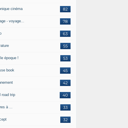
onique cinéma
82
age - voyage...
78
o
63
érature
55
lle époque !
53
sse book
45
nnement
42
l road trip
40
res à ...
33
cept
32