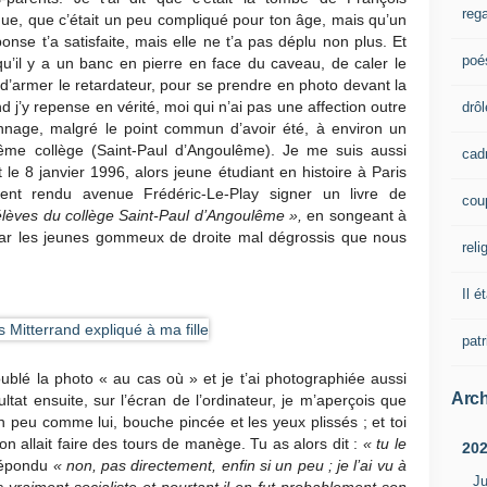
rega
que, que c’était un peu compliqué pour ton âge, mais qu’un
ponse t’a satisfaite, mais elle ne t’a pas déplu non plus. Et
poé
qu’il y a un banc en pierre en face du caveau, de caler le
d’armer le retardateur, pour se prendre en photo devant la
 j’y repense en vérité, moi qui n’ai pas une affection outre
drôl
nnage, malgré le point commun d’avoir été, à environ un
même collège (Saint-Paul d’Angoulême). Je me suis aussi
cad
e 8 janvier 1996, alors jeune étudiant en histoire à Paris
ent rendu avenue Frédéric-Le-Play signer un livre de
cou
lèves du collège Saint-Paul d’Angoulême »,
en songeant à
re par les jeunes gommeux de droite mal dégrossis que nous
reli
Il é
pat
doublé la photo « au cas où » et je t’ai photographiée aussi
Arch
tat ensuite, sur l’écran de l’ordinateur, je m’aperçois que
n peu comme lui, bouche pincée et les yeux plissés ; et toi
n allait faire des tours de manège. Tu as alors dit :
« tu le
20
 répondu
« non, pas directement, enfin si un peu ; je l’ai vu à
Ju