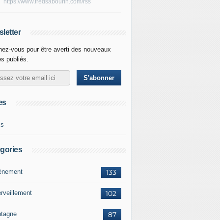
https://www.fredsabourin.com/rss
letter
ez-vous pour être averti des nouveaux
es publiés.
es
ks
gories
vènement
133
rveillement
102
tagne
87