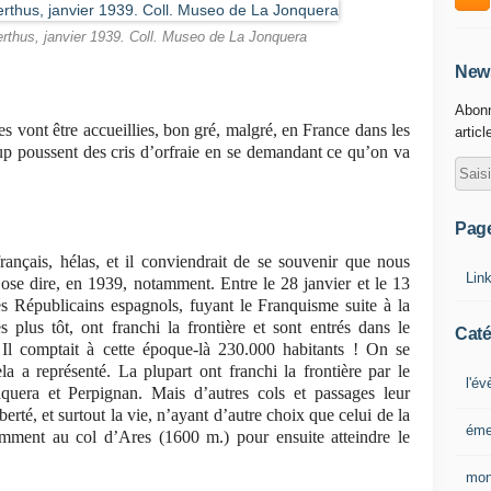
Perthus, janvier 1939. Coll. Museo de La Jonquera
News
Abonn
 vont être accueillies, bon gré, malgré, en France dans les
articl
up poussent des cris d’orfraie en se demandant ce qu’on va
Pag
rançais, hélas, et il conviendrait de se souvenir que nous
Lin
’ose dire, en 1939, notamment. Entre le 28 janvier et le 13
és Républicains espagnols, fuyant le Franquisme suite à la
plus tôt, ont franchi la frontière et sont entrés dans le
Caté
 Il comptait à cette époque-là 230.000 habitants ! On se
a a représenté. La plupart ont franchi la frontière par le
l'é
quera et Perpignan. Mais d’autres cols et passages leur
iberté, et surtout la vie, n’ayant d’autre choix que celui de la
éme
amment au col d’Ares (1600 m.) pour ensuite atteindre le
mon