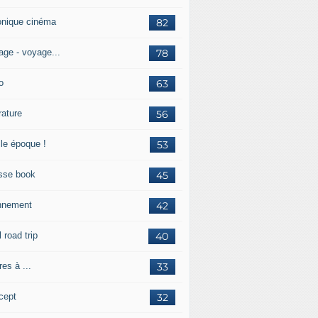
onique cinéma
82
age - voyage...
78
o
63
érature
56
lle époque !
53
sse book
45
nnement
42
l road trip
40
res à ...
33
cept
32