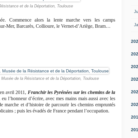
Résistance et de la Déportation, Toulouse
Ju
ermée. Commence alors la lente marche vers les camps
Ja
-sur-Mer, Barcarès, Collioure, le Vernet-d’Ariège, Bram…
20
20
20
l. Musée de la Résistance et de la Déportation, Toulouse
20
20
u en avril 2011,
Franchir les Pyrénées sur les chemins de la
i eu l’honneur d’écrire, avec mes mains mais aussi avec les
20
de marche et d’histoire de parcourir les chemins empruntés
icains ; puis les évadés de France pendant l’occupation.
20
20