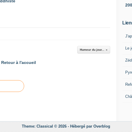
ddhiste
20
Lien
J'a
Le j
Humeur du jour...
Zéd
Retour à l'accueil
Pyr
Ref
Châ
Theme: Classical © 2026 -
Hébergé par
Overblog