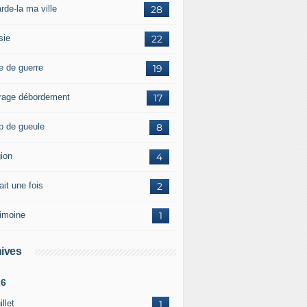
rde-la ma ville
28
sie
22
e de guerre
19
rage débordement
17
p de gueule
8
gion
4
tait une fois
2
rimoine
1
ives
26
illet
1