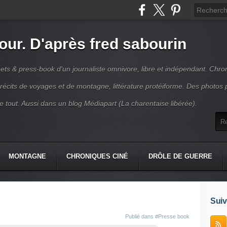
jour. D'après fred sabourin
ets & press-book d'un journaliste omnivore, libre et indépendant. Chro
récits de voyages et de montagne, littérature protéiforme. Des photos 
r le tout. Aussi dans un blog Médiapart (La charentaise libérée).
MONTAGNE
CHRONIQUES CINÉ
DRÔLE DE GUERRE
K
CONTACT
Suiv
Publié dans
#Presse book