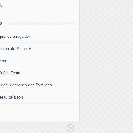
06
s
pprends à regarder
ournal de Michel P.
rine
énées Team
uges & cabanes des Pyrénées
teau de Beon