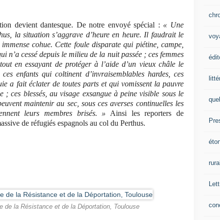
chr
ation devient dantesque. De notre envoyé spécial :
« Une
, la situation s’aggrave d’heure en heure. Il faudrait le
voy
t immense cohue. Cette foule disparate qui piétine, campe,
qui n’a cessé depuis le milieu de la nuit passée ; ces femmes
édit
tout en essayant de protéger à l’aide d’un vieux châle le
ces enfants qui coltinent d’invraisemblables hardes, ces
litt
uie a fait éclater de toutes parts et qui vomissent la pauvre
lle ; ces blessés, au visage exsangue à peine visible sous le
que
peuvent maintenir au sec, sous ces averses continuelles les
iennent leurs membres brisés. »
Ainsi les reporters de
Pre
 massive de réfugiés espagnols au col du Perthus.
éto
rura
Lett
con
e de la Résistance et de la Déportation, Toulouse