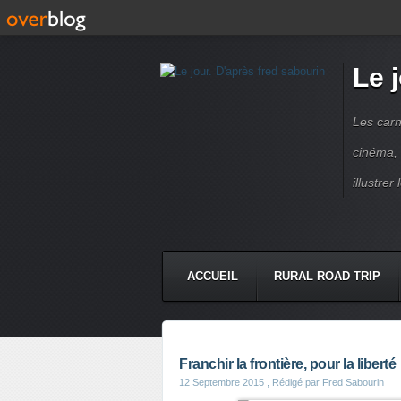
Le 
Les carn
cinéma, 
illustre
ACCUEIL
RURAL ROAD TRIP
LETTRES À...
PRESSE BOO
Franchir la frontière, pour la liberté
12 Septembre 2015
, Rédigé par Fred Sabourin