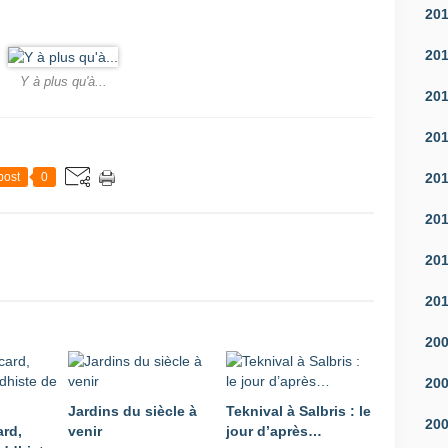
20
20
Y à plus qu'à...
20
20
20
post
0
20
20
20
20
20
Jardins du siècle à
Teknival à Salbris : le
20
ard,
venir
jour d’après…