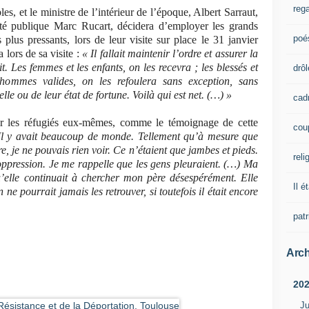
rega
s, et le ministre de l’intérieur de l’époque, Albert Sarraut,
té publique Marc Rucart, décidera d’employer les grands
poé
lus pressants, lors de leur visite sur place le 31 janvier
lors de sa visite :
« Il fallait maintenir l’ordre et assurer la
t. Les femmes et les enfants, on les recevra ; les blessés et
drôl
hommes valides, on les refoulera sans exception, sans
lle ou de leur état de fortune. Voilà qui est net. (…) »
cad
par les réfugiés eux-mêmes, comme le témoignage de cette
cou
Il y avait beaucoup de monde. Tellement qu’à mesure que
, je ne pouvais rien voir. Ce n’étaient que jambes et pieds.
reli
ppression. Je me rappelle que les gens pleuraient. (…) Ma
’elle continuait à chercher mon père désespérément. Elle
Il é
n ne pourrait jamais les retrouver, si toutefois il était encore
pat
Arch
20
Ju