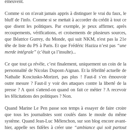
émeuvent.
Comme si on n'avait jamais appris à distinguer le vrai du faux, le
bluff de l'info. Comme si se mettait à accorder du crédit à tout ce
que disent les politiques. Par exemple, je peux affirmer, après
recoupements, vérifications, et croisements de plusieurs sources,
que Béatrice Gurrey, du Monde, qui suit NKM, n'est pas la 21e
tête de liste du PS à Paris. Et que Frédéric Haziza n’est pas
“une
merde intégrale”
(c’était ça l’insulte)...
Ce que tout ça révèle, c’est finalement, uniquement un coin de la
personnalité de Nicolas Dupont-Aignan. Et la fébrilité actuelle de
Nathalie Kosciusko-Morizet, pas plus ! Faut-il s’en émouvoir
outre mesure ? Faut-il y voir des attaques contre la liberté de la
presse ? A quoi s'attend-on quand on fait ce métier ? A recevoir
les félicitations des politiques ? Non.
Quand Marine Le Pen passe son temps à essayer de faire croire
que tous les journalistes sont coulés dans le moule du même
système. Quand Jean-Luc Mélenchon, sur son blog encore avant-
hier, appelle ses fidèles à créer une
“ambiance qui soit partout