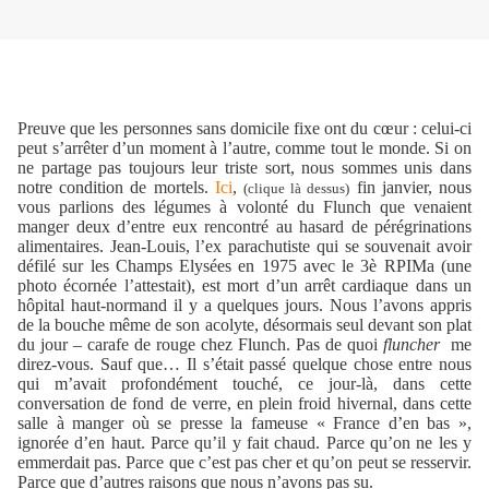
Preuve que les personnes sans domicile fixe ont du cœur : celui-ci
peut s’arrêter d’un moment à l’autre, comme tout le monde. Si on
ne partage pas toujours leur triste sort, nous sommes unis dans
notre condition de mortels.
Ici
,
fin janvier, nous
(clique là dessus)
vous parlions des légumes à volonté du Flunch que venaient
manger deux d’entre eux rencontré au hasard de pérégrinations
alimentaires. Jean-Louis, l’ex parachutiste qui se souvenait avoir
défilé sur les Champs Elysées en 1975 avec le 3è RPIMa (une
photo écornée l’attestait), est mort d’un arrêt cardiaque dans un
hôpital haut-normand il y a quelques jours. Nous l’avons appris
de la bouche même de son acolyte, désormais seul devant son plat
du jour – carafe de rouge chez Flunch. Pas de quoi
fluncher
me
direz-vous. Sauf que… Il s’était passé quelque chose entre nous
qui m’avait profondément touché, ce jour-là, dans cette
conversation de fond de verre, en plein froid hivernal, dans cette
salle à manger où se presse la fameuse « France d’en bas »,
ignorée d’en haut. Parce qu’il y fait chaud. Parce qu’on ne les y
emmerdait pas. Parce que c’est pas cher et qu’on peut se resservir.
Parce que d’autres raisons que nous n’avons pas su.