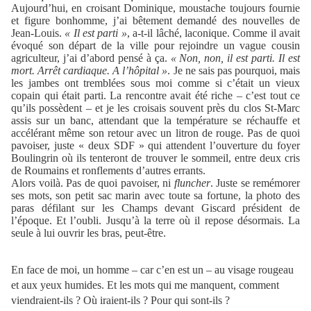
Aujourd’hui, en croisant Dominique, moustache toujours fournie
et figure bonhomme, j’ai bêtement demandé des nouvelles de
Jean-Louis.
« Il est parti »
, a-t-il lâché, laconique. Comme il avait
évoqué son départ de la ville pour rejoindre un vague cousin
agriculteur, j’ai d’abord pensé à ça.
« Non, non, il est parti. Il est
mort. Arrêt cardiaque. A l’hôpital »
. Je ne sais pas pourquoi, mais
les jambes ont tremblées sous moi comme si c’était un vieux
copain qui était parti. La rencontre avait été riche – c’est tout ce
qu’ils possèdent – et je les croisais souvent près du clos St-Marc
assis sur un banc, attendant que la température se réchauffe et
accélérant même son retour avec un litron de rouge. Pas de quoi
pavoiser, juste « deux SDF » qui attendent l’ouverture du foyer
Boulingrin où ils tenteront de trouver le sommeil, entre deux cris
de Roumains et ronflements d’autres errants.
Alors voilà. Pas de quoi pavoiser, ni
fluncher
. Juste se remémorer
ses mots, son petit sac marin avec toute sa fortune, la photo des
paras défilant sur les Champs devant Giscard président de
l’époque. Et l’oubli. Jusqu’à la terre où il repose désormais. La
seule à lui ouvrir les bras, peut-être.
En face de moi, un homme – car c’en est un – au visage rougeau
et aux yeux humides. Et les mots qui me manquent, comment
viendraient-ils ? Où iraient-ils ? Pour qui sont-ils ?