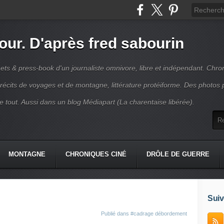
jour. D'après fred sabourin
ets & press-book d'un journaliste omnivore, libre et indépendant. Chro
récits de voyages et de montagne, littérature protéiforme. Des photos 
r le tout. Aussi dans un blog Médiapart (La charentaise libérée).
MONTAGNE
CHRONIQUES CINÉ
DRÔLE DE GUERRE
K
CONTACT
Suiv
Publié dans
#cadrage débordement