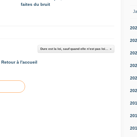
faites du bruit
Ja
20
20
Dure est la loi, sauf quand elle n’est pas loi…
20
Retour à l'accueil
20
20
20
20
20
20