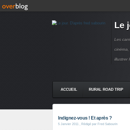
Le 
Les carn
cinéma, 
illustre
ACCUEIL
RURAL ROAD TRIP
LETTRES À...
PRESSE BOO
Indignez-vous ! Et après ?
5 Janvier 2011
, Rédigé par Fred Sabourin