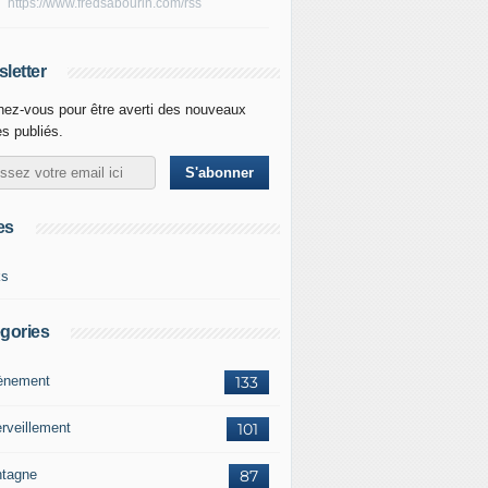
https://www.fredsabourin.com/rss
letter
ez-vous pour être averti des nouveaux
es publiés.
es
ks
gories
vènement
133
rveillement
101
tagne
87