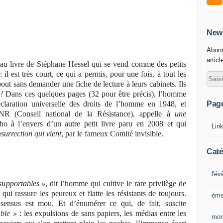
News
Abonn
articl
au livre de Stéphane Hessel qui se vend comme des petits
il est très court, ce qui a permis, pour une fois, à tout les
bout sans demander une fiche de lecture à leurs cabinets. Ils
!
Dans ces quelques pages (32 pour être précis), l’homme
Pag
éclaration universelle des droits de l’homme en 1948, et
R (Conseil national de la Résistance), appelle à
une
 à l’envers d’un autre petit livre paru en 2008 et qui
Lin
nsurrection qui vient
, par le fameux Comité invisible.
Caté
l'é
supportables »
, dit l’homme qui cultive le rare privilège de
ui rassure les peureux et flatte les résistants de toujours.
éme
nsensus est mou. Et d’énumérer ce qui, de fait, suscite
able »
: les expulsions de sans papiers, les médias entre les
mon