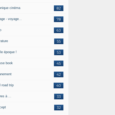
onique cinéma
82
age - voyage...
78
o
63
érature
55
lle époque !
53
sse book
45
nnement
42
l road trip
40
res à ...
33
cept
32