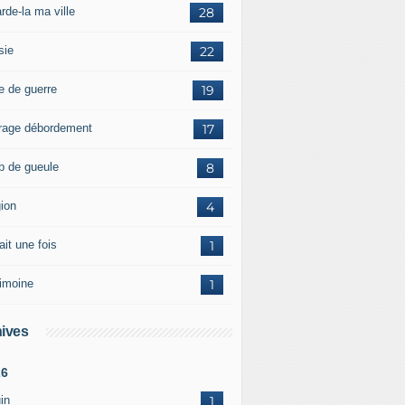
rde-la ma ville
28
sie
22
e de guerre
19
rage débordement
17
p de gueule
8
gion
4
tait une fois
1
rimoine
1
ives
26
in
1