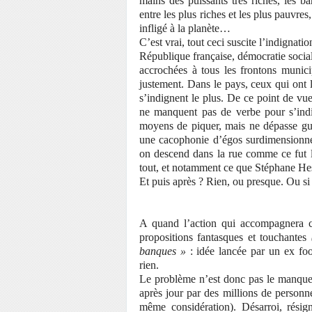
mains des puissants très riches, les b
entre les plus riches et les plus pauvres
infligé à la planète…
C’est vrai, tout ceci suscite l’indignati
République française, démocratie social
accrochées à tous les frontons munic
justement. Dans le pays, ceux qui ont l
s’indignent le plus. De ce point de vue-
ne manquent pas de verbe pour s’indig
moyens de piquer, mais ne dépasse guè
une cacophonie d’égos surdimensionné
on descend dans la rue comme ce fut l
tout, et notamment ce que Stéphane Hess
Et puis après ? Rien, ou presque. Ou si
A quand l’action qui accompagnera cet
propositions fantasques et touchantes
banques »
: idée lancée par un ex foo
rien.
Le problème n’est donc pas le manque d
après jour par des millions de personne
même considération). Désarroi, résign