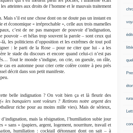
anquiers qui s’en mettent plein les poches, l’immense écart
, les atteintes aux droits de l’homme et le mauvais traitement
chr
on. Mais s’il est une chose dont on ne doute pas un instant en
voy
e et économique « irréprochable », celle aux trois mamelles
ipaux, c’est de ne pas manquer de pouvoir d’indignation,
édit
e pouvoir – et hélas trop souvent la parole – sont ceux qui
là, les politiciens d’opposition et les extrêmes de tout poil
litt
ner : le parti de la Rose – pour ne citer que lui - a les
re le stade du discours et encore quand celui-ci n’est pas
s… Tout le monde s’indigne, on crie, on gueule, on râle,
que
e cas en automne pour crier cette colère contre à peu près
el décrit dans son petit manifeste.
Pre
 peu.
éto
te belle indignation ? On voit bien ça et là fleurir des
rura
(« les banquiers sont voleurs ? Retirons notre argent des
tballeur riche pour au moins mille vies). Mais de sérieux,
Lett
’indignation, mais la résignation, l’humiliation subie jour
con
s « sans » (papiers, argent, logement, nourriture, travail et
ation, humiliation : cocktail détonnant dont on sait – à