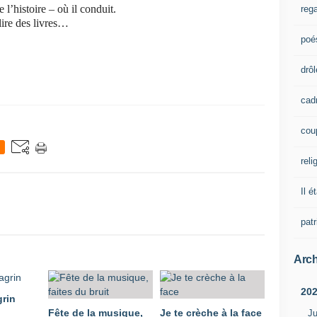
 l’histoire – où il conduit.
rega
lire des livres…
poé
drôl
cad
cou
reli
Il é
pat
Arch
20
rin
Fête de la musique,
Je te crèche à la face
Ju