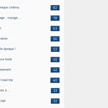
onique cinéma
82
age - voyage...
78
o
63
érature
56
lle époque !
53
sse book
45
nnement
42
l road trip
40
res à ...
33
cept
32