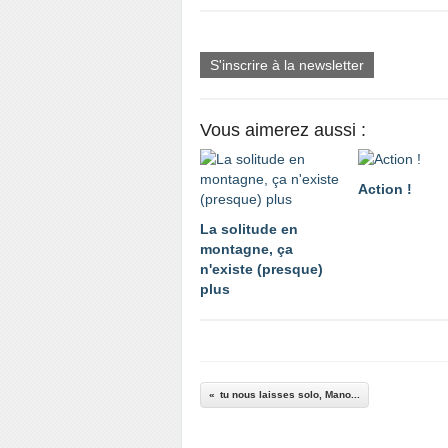
S'inscrire à la newsletter
Vous aimerez aussi :
Action !
La solitude en
montagne, ça
n'existe (presque)
plus
tu nous laisses solo, Mano...