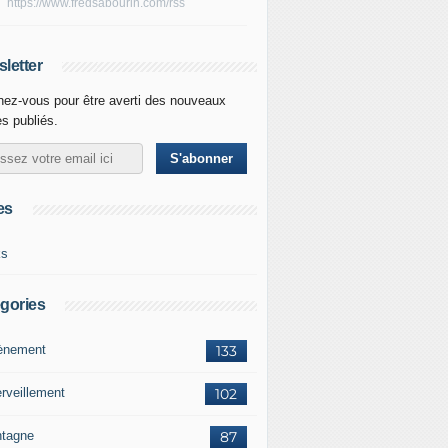
https://www.fredsabourin.com/rss
letter
ez-vous pour être averti des nouveaux
es publiés.
es
ks
gories
vènement
133
rveillement
102
tagne
87