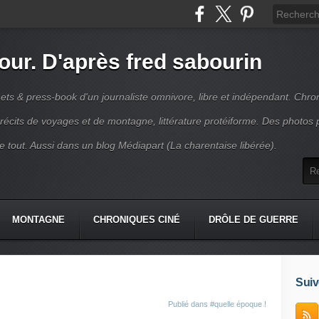
jour. D'après fred sabourin
ets & press-book d'un journaliste omnivore, libre et indépendant. Chro
récits de voyages et de montagne, littérature protéiforme. Des photos 
r le tout. Aussi dans un blog Médiapart (La charentaise libérée).
MONTAGNE
CHRONIQUES CINÉ
DRÔLE DE GUERRE
K
CONTACT
Suiv
Publié dans
#quelle époque !