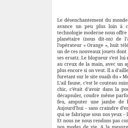
Le désenchantement du monde, d
avance un peu plus loin à c
technologie moderne nous offre 
planétaire (nous dit-on) de l
l’opérateur « Orange », huit t
un de ces nouveaux jouets dont il
ses ersatz. Le blogueur s’est lui
au creux de la main, avec un ap
plus encore si on veut. Il a d’ail
furetant sur le site ouaib du « M
L’ail faune, c’est le couteau sui
chic, c’était d’avoir dans la po
décapsuler, coudre même parfoi
feu, amputer une jambe de bo
Aujourd’hui – sans craindre d’e
qui se fabrique sous nos yeux – 
Et nous ne nous rendons pas co
nos modes de vie. A la mesure