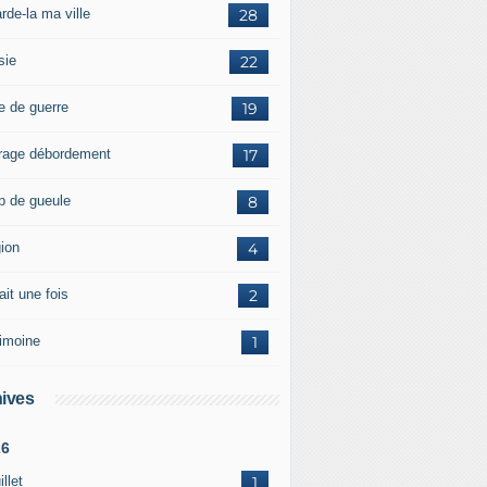
rde-la ma ville
28
sie
22
e de guerre
19
rage débordement
17
p de gueule
8
gion
4
tait une fois
2
rimoine
1
ives
26
illet
1