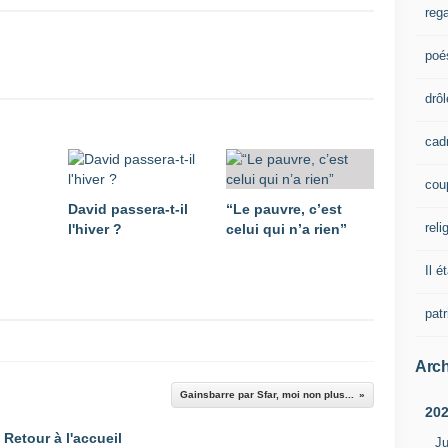
rega
poé
drôl
cad
cou
David passera-t-il
“Le pauvre, c’est
reli
l'hiver ?
celui qui n’a rien”
Il é
pat
Arch
Gainsbarre par Sfar, moi non plus...
20
Retour à l'accueil
Ju