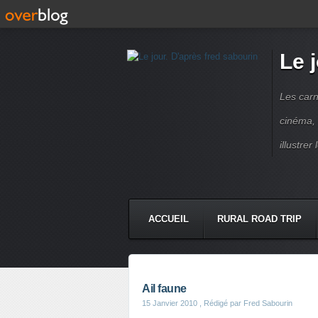
Le 
Les carn
cinéma, 
illustre
ACCUEIL
RURAL ROAD TRIP
LETTRES À...
PRESSE BOO
Ail faune
15 Janvier 2010
, Rédigé par Fred Sabourin