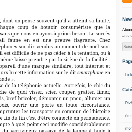
News
ont on pense souvent qu’il a atteint sa limite,
haque coup de boutoir consumériste que la
Abonn
sans que nous en ayons à priori besoin. Le succès
articl
’ail faune en est une preuve flagrante. Chez
éléphones sur dix vendus au moment de noël sont
 est difficile de ne pas céder à la tentation, ou à
-même laissé prendre par la sirène de la facilité :
Pag
pareil d’une marque similaire, tout internet et
leurs lu cette information sur le dit
smartphone
en
Lin
onde ».
sse de la téléphonie actuelle. Autrefois, le chic du
Caté
che de quoi visser, scier, couper, gratter, limer,
s, bref bricoler, démonter un pneu, allumer un
l'é
is, ouvrir une porte en toute circonstance.
mprunter les transports en commun de l’histoire
éme
le fin du fin c’est d’être connecté en permanence.
mpte à quel point ceci modifie considérablement
mon
 du vertigineux passage de la lampe à huile à