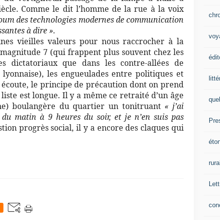
iècle. Comme le dit l’homme de la rue à la voix
chr
le boum des technologies modernes de communication
ssantes à dire »
.
voy
nes vieilles valeurs pour nous raccrocher à la
e magnitude 7 (qui frappent plus souvent chez les
édit
s dictatoriaux que dans les contre-allées de
 lyonnaise), les engueulades entre politiques et
litt
écoute, le principe de précaution dont on prend
 liste est longue. Il y a même ce retraité d’un âge
que
une) boulangère du quartier un tonitruant
« j’ai
du matin à 9 heures du soir, et je n’en suis pas
Pre
stion progrès social, il y a encore des claques qui
éto
rura
Lett
con