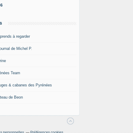
06
s
pprends à regarder
ournal de Michel P.
rine
énées Team
uges & cabanes des Pyrénées
teau de Beon
s personnelles
Préférences cookies