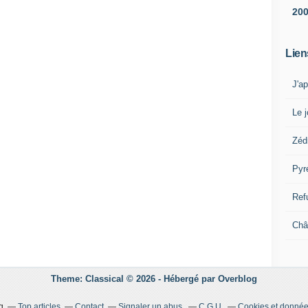
20
Lien
J'a
Le j
Zéd
Pyr
Ref
Châ
Theme: Classical © 2026 -
Hébergé par
Overblog
g
Top articles
Contact
Signaler un abus
C.G.U.
Cookies et donnée