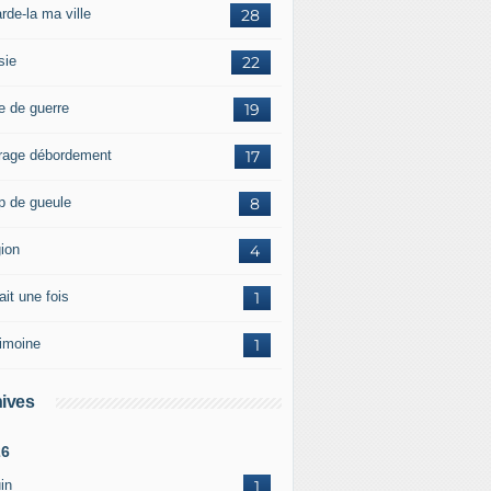
rde-la ma ville
28
sie
22
e de guerre
19
rage débordement
17
p de gueule
8
gion
4
tait une fois
1
rimoine
1
ives
26
in
1