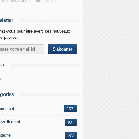
https://www.fredsabourin.com/rss
letter
ez-vous pour être averti des nouveaux
es publiés.
es
ks
gories
vènement
133
rveillement
101
tagne
87