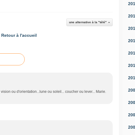
20
20
une alternative à la "télé"
20
Retour à l'accueil
20
20
20
20
20
ision ou d'orientation...lune ou soleil... coucher ou lever... Marie.
20
20
20