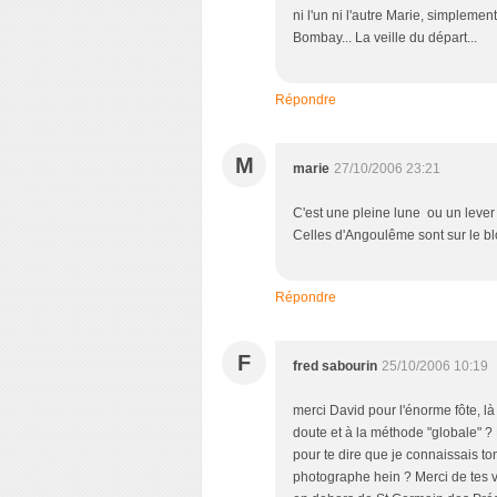
ni l'un ni l'autre Marie, simpleme
Bombay... La veille du départ...
Répondre
M
marie
27/10/2006 23:21
C'est une pleine lune ou un lever
Celles d'Angoulême sont sur le blo
Répondre
F
fred sabourin
25/10/2006 10:19
merci David pour l'énorme fôte, l
doute et à la méthode "globale" ? P
pour te dire que je connaissais to
photographe hein ? Merci de tes vi