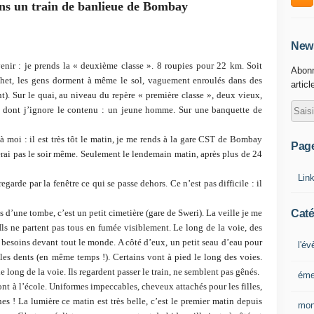
ns un train de banlieue de Bombay
News
nir : je prends la « deuxième classe ». 8 roupies pour 22 km. Soit
Abonn
chet, les gens dorment à même le sol, vaguement enroulés dans des
articl
nt). Sur le quai, au niveau du repère « première classe », deux vieux,
 dont j’ignore le contenu : un jeune homme. Sur une banquette de
 moi : il est très tôt le matin, je me rends à la gare CST de Bombay
Pag
verai pas le soir même. Seulement le lendemain matin, après plus de 24
Lin
egarde par la fenêtre ce qui se passe dehors. Ce n’est pas difficile : il
Caté
d’une tombe, c’est un petit cimetière (gare de Sweri). La veille je me
 Ils ne partent pas tous en fumée visiblement. Le long de la voie, des
besoins devant tout le monde. A côté d’eux, un petit seau d’eau pour
l'é
les dents (en même temps !). Certains vont à pied le long des voies.
long de la voie. Ils regardent passer le train, ne semblent pas gênés.
éme
nt à l’école. Uniformes impeccables, cheveux attachés pour les filles,
es ! La lumière ce matin est très belle, c’est le premier matin depuis
mon