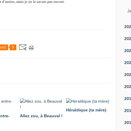
 d’autres, mais je ne le savais pas encore.
Ja
20
20
post
0
20
20
20
20
20
Héraldique (ta mère)
20
ntre-
Allez zou, à Beauval !
20