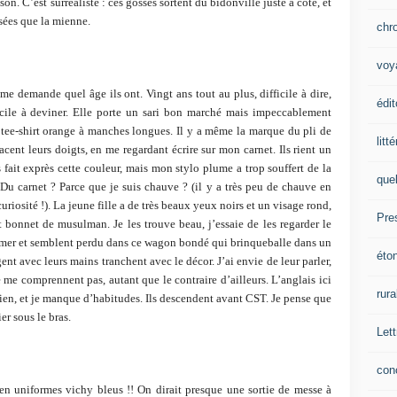
n. C’est surréaliste : ces gosses sortent du bidonville juste à côté, et
sées que la mienne.
chr
voy
me demande quel âge ils ont. Vingt ans tout au plus, difficile à dire,
édit
acile à deviner. Elle porte un sari bon marché mais impeccablement
 tee-shirt orange à manches longues. Il y a même la marque du pli de
litt
acent leurs doigts, en me regardant écrire sur mon carnet. Ils rient un
 fait exprès cette couleur, mais mon stylo plume a trop souffert de la
que
) Du carnet ? Parce que je suis chauve ? (il y a très peu de chauve en
uriosité !). La jeune fille a de très beaux yeux noirs et un visage rond,
Pre
it bonnet de musulman. Je les trouve beau, j’essaie de les regarder le
s’aimer et semblent perdu dans ce wagon bondé qui brinqueballe dans un
éto
ent avec leurs mains tranchent avec le décor. J’ai envie de leur parler,
e me comprennent pas, autant que le contraire d’ailleurs. L’anglais ici
rura
le mien, et je manque d’habitudes. Ils descendent avant CST. Je pense que
er sous le bras.
Lett
con
en uniformes vichy bleus !! On dirait presque une sortie de messe à