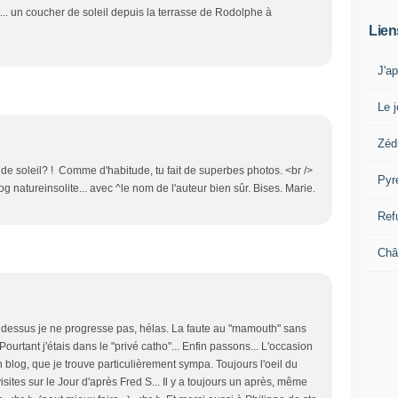
nt... un coucher de soleil depuis la terrasse de Rodolphe à
Lien
J'a
Le j
Zéd
 de soleil? ! Comme d'habitude, tu fait de superbes photos. <br />
Pyr
g natureinsolite... avec ^le nom de l'auteur bien sûr. Bises. Marie.
Ref
Châ
à dessus je ne progresse pas, hélas. La faute au "mamouth" sans
ourtant j'étais dans le "privé catho"... Enfin passons... L'occasion
n blog, que je trouve particulièrement sympa. Toujours l'oeil du
sites sur le Jour d'après Fred S... Il y a toujours un après, même