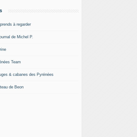
s
pprends à regarder
ournal de Michel P.
rine
énées Team
uges & cabanes des Pyrénées
teau de Beon