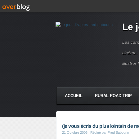
Le 
Les carn
cinéma, 
illustre
ACCUEIL
RURAL ROAD TRIP
LETTRES À...
PRESSE BOO
(je vous écris du plus lointain de me
21 Octobre 2006
, Rédigé par Fred Sabourin