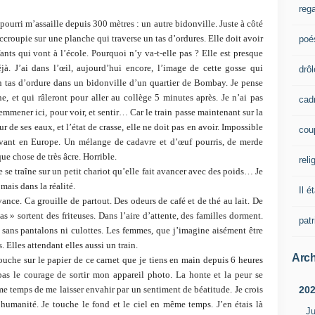
rega
pourri m’assaille depuis 300 mètres : un autre bidonville. Juste à côté
accroupie sur une planche qui traverse un tas d’ordures. Elle doit avoir
poé
fants qui vont à l’école. Pourquoi n’y va-t-elle pas ? Elle est presque
éjà. J’ai dans l’œil, aujourd’hui encore, l’image de cette gosse qui
drôl
tas d’ordure dans un bidonville d’un quartier de Bombay. Je pense
e, et qui râleront pour aller au collège 5 minutes après. Je n’ai pas
cad
emmener ici, pour voir, et sentir… Car le train passe maintenant sur la
r de ses eaux, et l’état de crasse, elle ne doit pas en avoir. Impossible
cou
a avant en Europe. Un mélange de cadavre et d’œuf pourris, de merde
e chose de très âcre. Horrible.
reli
se traîne sur un petit chariot qu’elle fait avancer avec des poids… Je
mais dans la réalité.
Il é
ance. Ca grouille de partout. Des odeurs de café et de thé au lait. De
s » sortent des friteuses. Dans l’aire d’attente, des familles dorment.
pat
 sans pantalons ni culottes. Les femmes, que j’imagine aisément être
. Elles attendant elles aussi un train.
Arch
uche sur le papier de ce carnet que je tiens en main depuis 6 heures
pas le courage de sortir mon appareil photo. La honte et la peur se
20
me temps de me laisser envahir par un sentiment de béatitude. Je crois
humanité. Je touche le fond et le ciel en même temps. J’en étais là
Ju