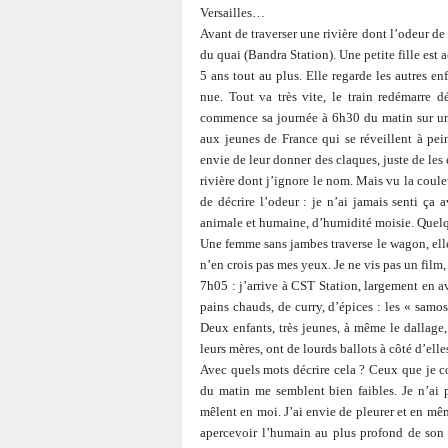
Versailles…
Avant de traverser une rivière dont l’odeur de 
du quai (Bandra Station). Une petite fille est 
5 ans tout au plus. Elle regarde les autres en
nue. Tout va très vite, le train redémarre d
commence sa journée à 6h30 du matin sur un 
aux jeunes de France qui se réveillent à pein
envie de leur donner des claques, juste de les 
rivière dont j’ignore le nom. Mais vu la couleu
de décrire l’odeur : je n’ai jamais senti ç
animale et humaine, d’humidité moisie. Quelqu
Une femme sans jambes traverse le wagon, elle 
n’en crois pas mes yeux. Je ne vis pas un film, 
7h05 : j’arrive à CST Station, largement en av
pains chauds, de curry, d’épices : les « samosa
Deux enfants, très jeunes, à même le dallage,
leurs mères, ont de lourds ballots à côté d’elles
Avec quels mots décrire cela ? Ceux que je co
du matin me semblent bien faibles. Je n’ai 
mêlent en moi. J’ai envie de pleurer et en mê
apercevoir l’humain au plus profond de son 