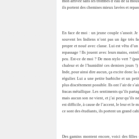
mon arrivée sans les trombes d’eau de la mousso
ils portent des chemises mieux lavées et repas
En face de moi : un jeune couple s’assoit. Je 
souvent les Indiens n’ont pas un âge très f
propre et noué avec classe. Lui est vêtu d’un
repassage ! Ils jouent avec leurs mains, entrel
peu. Est-ce de moi ? De mon stylo vert ? (pas
chaleur et de l’humidité ces derniers jours !
Inde, pour ainsi dire aucun, ça excite donc la c
régulier. Lui a une petite barbiche et un pet
plus discrètement possible. Ils ont l’air de 
fracas métallique. Les sentiments qu’ils partag
mais aucun son ne vient, et j’ai peur qu’ils n
est difficile, à cause de l’accent, le leur et 
ce sont des étudiants, ils portent un grand cahi
Des gamins montent encore, voici des filles 