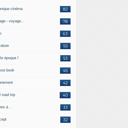
onique cinéma
82
age - voyage...
78
o
63
érature
55
lle époque !
53
sse book
45
nnement
42
l road trip
40
res à ...
33
cept
32