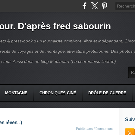
jour. D'après fred sabourin
ets & press-book d'un journaliste omnivore, libre et indépendant. Chro
récits de voyages et de montagne, littérature protéiforme. Des photos 
r le tout. Aussi dans un blog Médiapart (La charentaise libérée).
MONTAGNE
CHRONIQUES CINÉ
DRÔLE DE GUERRE
K
CONTACT
Suiv
s rêves...)
Publié dans
#étonnement