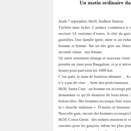
Un matin ordinaire da
Jeudi 7 septembre, 6h20, Andheri Station :
J’achète mon ticket. L’audace commence à ve
environ 14 centimes d’euros. A côté du gui
guenilles. Une famille (père, mère et un enfa
homme et femme. Sur un très gros sac blanc
seconde classe : une femme.
Un autre sentiment étrange et nouveau vient à
prendre un train pour Bangalore, et je n’arri
heures pour parcourir les 1000 km.
C’est parti, le train de banlieue démarre… Je r
n’y a pas de vitre… Juste des petits barreaux.
6h30, Santa Cruz : un homme est accroupi près 
demandais ce qu’ils faisaient de leurs morts.
bidonvilles. Des hommes accroupis font leurs 
la « douche indienne ». D’autres se brossent 
Nouvelle gare, encore des hommes accroupis le 
6h50, Coton Green : des enfants montent et vo
cravates pour les garçons, même les plus jeun