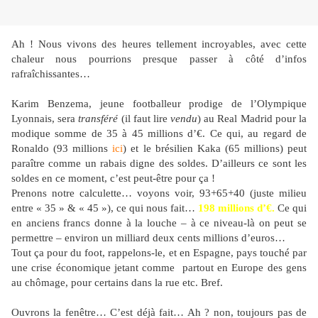
Ah ! Nous vivons des heures tellement incroyables, avec cette
chaleur nous pourrions presque passer à côté d’infos
rafraîchissantes…
Karim Benzema, jeune footballeur prodige de l’Olympique
Lyonnais, sera
transféré
(il faut lire
vendu
) au Real Madrid pour la
modique somme de 35 à 45 millions d’€. Ce qui, au regard de
Ronaldo (93 millions
ici
) et le brésilien Kaka (65 millions) peut
paraître comme un rabais digne des soldes. D’ailleurs ce sont les
soldes en ce moment, c’est peut-être pour ça !
Prenons notre calculette… voyons voir, 93+65+40 (juste milieu
entre « 35 » & « 45 »), ce qui nous fait…
198 millions d’€.
Ce qui
en anciens francs donne à la louche – à ce niveau-là on peut se
permettre – environ un milliard deux cents millions d’euros…
Tout ça pour du foot, rappelons-le, et en Espagne, pays touché par
une crise économique jetant comme
partout en Europe des gens
au chômage, pour certains dans la rue etc. Bref.
Ouvrons la fenêtre… C’est déjà fait… Ah ? non, toujours pas de