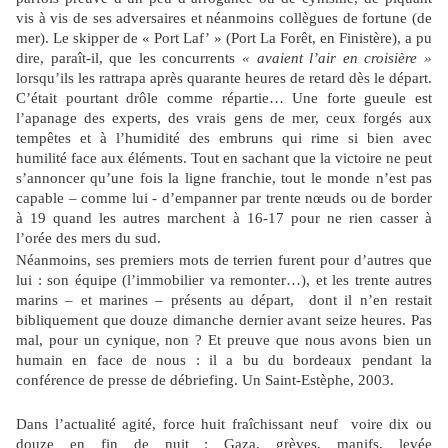
vis à vis de ses adversaires et néanmoins collègues de fortune (de
mer). Le skipper de « Port Laf’ » (Port La Forêt, en Finistère), a pu
dire, paraît-il, que les concurrents
« avaient l’air en croisière »
lorsqu’ils les rattrapa après quarante heures de retard dès le départ.
C’était pourtant drôle comme répartie… Une forte gueule est
l’apanage des experts, des vrais gens de mer, ceux forgés aux
tempêtes et à l’humidité des embruns qui rime si bien avec
humilité face aux éléments. Tout en sachant que la victoire ne peut
s’annoncer qu’une fois la ligne franchie, tout le monde n’est pas
capable – comme lui - d’empanner par trente nœuds ou de border
à 19 quand les autres marchent à 16-17 pour ne rien casser à
l’orée des mers du sud.
Néanmoins, ses premiers mots de terrien furent pour d’autres que
lui : son équipe (l’immobilier va remonter…), et les trente autres
marins – et marines – présents au départ, dont il n’en restait
bibliquement que douze dimanche dernier avant seize heures. Pas
mal, pour un cynique, non ? Et preuve que nous avons bien un
humain en face de nous : il a bu du bordeaux pendant la
conférence de presse de débriefing. Un Saint-Estèphe, 2003.
Dans l’actualité agité, force huit fraîchissant neuf voire dix ou
douze en fin de nuit : Gaza, grèves, manifs, levée