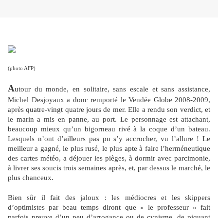
(photo AFP)
A
utour du monde, en solitaire, sans escale et sans assistance,
Michel Desjoyaux a donc remporté le Vendée Globe 2008-2009,
après quatre-vingt quatre jours de mer. Elle a rendu son verdict, et
le marin a mis en panne, au port. Le personnage est attachant,
beaucoup mieux qu’un bigorneau rivé à la coque d’un bateau.
Lesquels n’ont d’ailleurs pas pu s’y accrocher, vu l’allure ! Le
meilleur a gagné, le plus rusé, le plus apte à faire l’herméneutique
des cartes météo, a déjouer les pièges, à dormir avec parcimonie,
à livrer ses soucis trois semaines après, et, par dessus le marché, le
plus chanceux.
Bien sûr il fait des jaloux : les médiocres et les skippers
d’optimistes par beau temps diront que « le professeur » fait
parfois preuve d’un peu d’arrogance ou de cynisme, de piquant