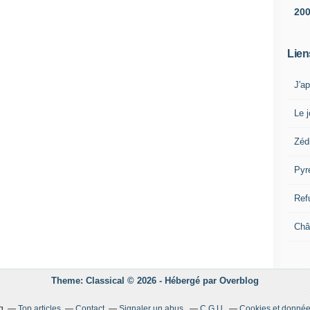
20
Lien
J'a
Le j
Zéd
Pyr
Ref
Châ
Theme: Classical © 2026 -
Hébergé par
Overblog
g
Top articles
Contact
Signaler un abus
C.G.U.
Cookies et donnée