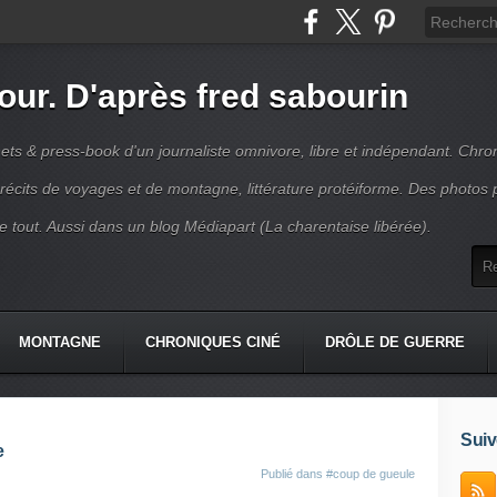
jour. D'après fred sabourin
ets & press-book d'un journaliste omnivore, libre et indépendant. Chro
récits de voyages et de montagne, littérature protéiforme. Des photos 
r le tout. Aussi dans un blog Médiapart (La charentaise libérée).
MONTAGNE
CHRONIQUES CINÉ
DRÔLE DE GUERRE
K
CONTACT
Suiv
e
Publié dans
#coup de gueule