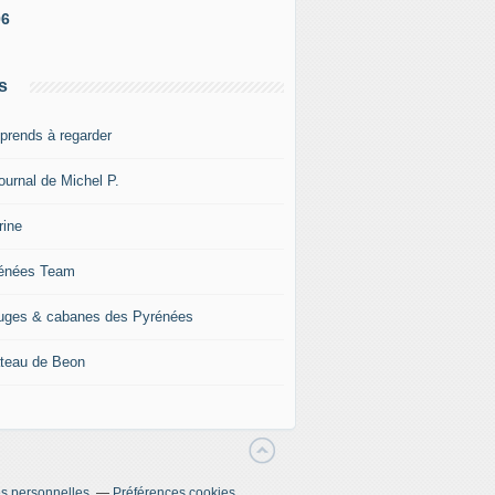
06
s
pprends à regarder
ournal de Michel P.
rine
énées Team
uges & cabanes des Pyrénées
teau de Beon
s personnelles
Préférences cookies