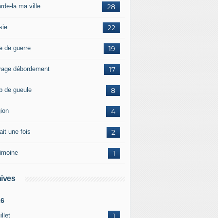
rde-la ma ville
28
sie
22
e de guerre
19
rage débordement
17
p de gueule
8
gion
4
tait une fois
2
rimoine
1
ives
26
illet
1