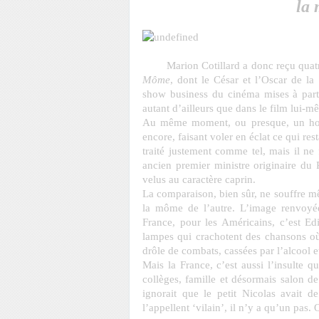
la 
Marion Cotillard a donc reçu quatre 
Môme
, dont le César et l’Oscar de la
show business du cinéma mises à part (l
autant d’ailleurs que dans le film lui-m
Au même moment, ou presque, un homm
encore, faisant voler en éclat ce qui res
traité justement comme tel, mais il ne 
ancien premier ministre originaire du
velus au caractère caprin.
La comparaison, bien sûr, ne souffre mê
la môme de l’autre. L’image renvoyée 
France, pour les Américains, c’est Edi
lampes qui crachotent des chansons où 
drôle de combats, cassées par l’alcool 
Mais la France, c’est aussi l’insulte qu
collèges, famille et désormais salon d
ignorait que le petit Nicolas avait de
l’appellent ‘vilain’, il n’y a qu’un pas