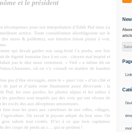
môme et le président
News
récompenses pour son interprétation d’Edith Piaf dans
La
Abonn
 meilleure actrice. Toute considération désobligeante sur le
articl
es strass & paillettes), son émotion faisait plaisir à voir,
ême.
e qui devait garder son sang-froid l’a perdu, une fois
tait de dignité humaine face à un con - citoyen mal inspiré et
Pag
fallait pas le dire aussi vertement. « Viril » a même dit un
 Poitou-Charentes, où on s’y connaît en matière de baudets
Lin
me pas d’être envisagée, entre le « pauv’con » d’un côté et
de part et d’autre reste finalement assez décevante : la
Caté
th Piaf, les rues pavées, les photos sépias et les radios à
les paroliers sont inspirés par des voix qui ont vécues de
l'é
et les excès dus aux déceptions amoureuses.
i fuse tous les jours aux carrefours de nos villes, villages,
e l’agriculture. On savait le paysan adepte du bon sens. On
éme
 gros sabots tout crottés. D’ici à ce que trois capitaines
. Ou des coups de pieds au c… qui se perdent !
mon