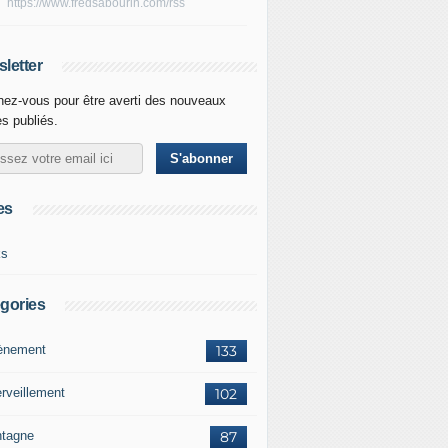
https://www.fredsabourin.com/rss
letter
ez-vous pour être averti des nouveaux
es publiés.
es
ks
gories
vènement
133
rveillement
102
tagne
87