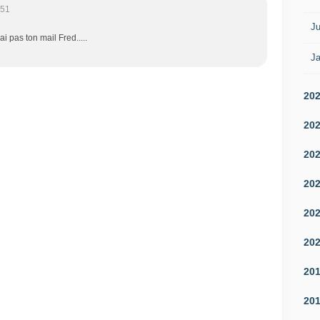
:51
Ju
ai pas ton mail Fred.....
Ja
20
20
20
20
20
20
20
20