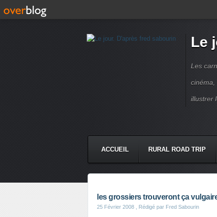
Le 
Les carn
cinéma, 
illustre
ACCUEIL
RURAL ROAD TRIP
LETTRES À...
PRESSE BOO
les grossiers trouveront ça vulgair
25 Février 2008
, Rédigé par Fred Sabourin