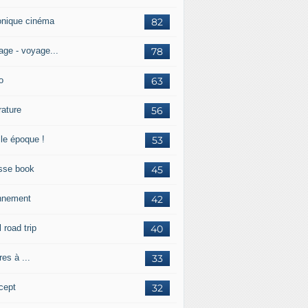
onique cinéma
82
age - voyage...
78
o
63
érature
56
lle époque !
53
sse book
45
nnement
42
l road trip
40
res à ...
33
cept
32