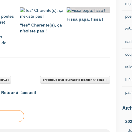
rega
poé
Fissa papa, fissa !
"les" Charente(s), ça
drôl
n'existe pas !
es
cad
e de
cou
reli
Il é
(n°15)
chronique d'un journaliste localier n° seize
pat
Retour à l'accueil
Arch
20
Ju