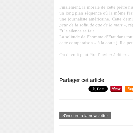
Finalement, la morale de cette piètre h
un long plan séquence où la môme Piaf,
une journaliste américaine. Cette dern
peur de la solitude que de la mort »
, ré
Et le silence se fait.
La solitude de l’homme d’Etat dans tous
cette comparaison « à la con »). Il a p
On devrait peut-être l’inviter à dîner…
Partager cet article
Re
S'inscrire à la newsletter