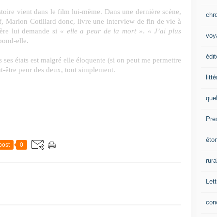
istoire vient dans le film lui-même. Dans une dernière scène,
chr
 Marion Cotillard donc, livre une interview de fin de vie à
ière lui demande si
« elle a peur de la mort »
.
« J’ai plus
voy
pond-elle.
édit
 ses états est malgré elle éloquente (si on peut me permettre
eut-être peur des deux, tout simplement.
litt
que
Pre
éto
post
0
rura
Lett
con