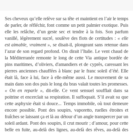
Ses cheveux qu’elle relève sur sa tête et maintient en l’air le temps
de parler, de réfléchir, font comme un petit palmier exotique. Puis
elle les relâche, d’un geste sec et tendre à la fois. Son parfum
vanillé, légèrement sucré, soulève des flots de certitudes :
« elle
est aimable, vraiment »
, se disait-il, plongeant sans retenue dans
l’azur de son regard profond. On dirait l’Italie. Le vent chaud de
la Méditerranée remonte le long de cette Via antique bordée de
pins maritimes, d’oliviers, d'amandiers et de cyprès, caressant les
pierres anciennes chauffées à blanc par le franc soleil d’été. Elle
était là, face à lui, face à elle-même aussi. Le mouvement de sa
main dans son dos puis le long du bras valait toutes les promesses.
« On en reparle »
, dit-elle. Ce vent sensuel soufflait dans sa
poitrine et encerclait sa respiration. Il suffoquait. S’il avait su que
cette asphyxie était si douce... Temps immobile, où tout demeure
encore possible. Pont des soupirs, vaporetto, ruelles étroites et
fraîches se laissant ça et là au détour d’un angle transpercer par un
soleil ardant. Pont des soupirs, il crut mourir ; d’amour, pour cette
belle en fuite, au-delà des lignes, au-delà des rêves, au-delà des